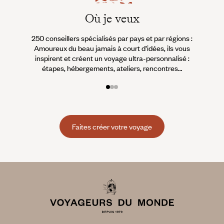
Où je veux
250 conseillers spécialisés par pays et par régions :
À 
Amoureux du beau jamais à court d’idées, ils vous
fran
inspirent et créent un voyage ultra-personnalisé :
suiven
étapes, hébergements, ateliers, rencontres…
Faites créer votre voyage