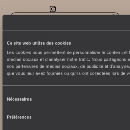
Abonnez-vous à notre newsletter
Lire notre politique de confidentialité
Ce site web utilise des cookies
Les cookies nous permettent de personnaliser le contenu et le
Nos engagements
Idées voyages
médias sociaux et d'analyser notre trafic. Nous partageons ég
nos partenaires de médias sociaux, de publicité et d'analyse
100% carbone absorbé
On part où ?
que vous leur avez fournies ou qu'ils ont collectées lors de vo
Tourisme responsable
Voyage de noces
Vacances en famille
Week-end en amoureux
Sélection
Qui sommes-nous ?
Vacances d’été
Nécessaires
du
Croisière
Où nous trouver ?
consentement
Voyage de luxe
L’Esprit Voyageurs
Tour du Monde
Préférences
Le voyage sur mesure
Déconnecter
Notre valeur ajoutée