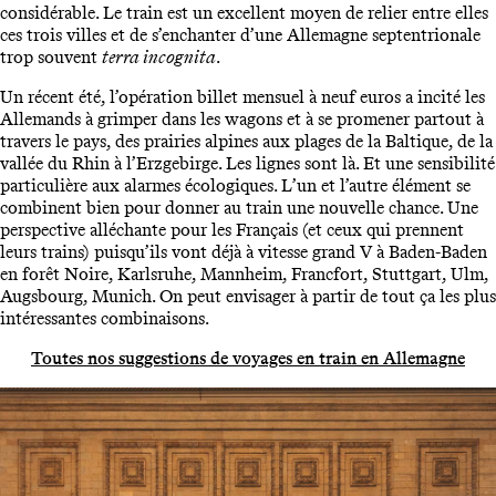
considérable. Le train est un excellent moyen de relier entre elles
ces trois villes et de s’enchanter d’une Allemagne septentrionale
trop souvent
terra incognita
.
Un récent été, l’opération billet mensuel à neuf euros a incité les
Allemands à grimper dans les wagons et à se promener partout à
travers le pays, des prairies alpines aux plages de la Baltique, de la
vallée du Rhin à l’Erzgebirge. Les lignes sont là. Et une sensibilité
particulière aux alarmes écologiques. L’un et l’autre élément se
combinent bien pour donner au train une nouvelle chance. Une
perspective alléchante pour les Français (et ceux qui prennent
leurs trains) puisqu’ils vont déjà à vitesse grand V à Baden-Baden
en forêt Noire, Karlsruhe, Mannheim, Francfort, Stuttgart, Ulm,
Augsbourg, Munich. On peut envisager à partir de tout ça les plus
intéressantes combinaisons.
Toutes nos suggestions de voyages en train en Allemagne