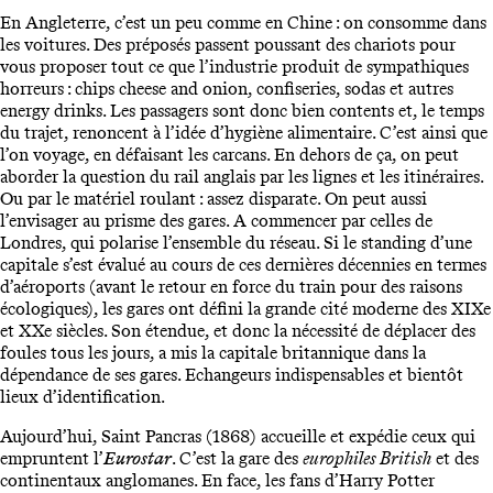
En Angleterre, c’est un peu comme en Chine : on consomme dans
les voitures. Des préposés passent poussant des chariots pour
vous proposer tout ce que l’industrie produit de sympathiques
horreurs : chips cheese and onion, confiseries, sodas et autres
energy drinks. Les passagers sont donc bien contents et, le temps
du trajet, renoncent à l’idée d’hygiène alimentaire. C’est ainsi que
l’on voyage, en défaisant les carcans. En dehors de ça, on peut
aborder la question du rail anglais par les lignes et les itinéraires.
Ou par le matériel roulant : assez disparate. On peut aussi
l’envisager au prisme des gares. A commencer par celles de
Londres, qui polarise l’ensemble du réseau. Si le standing d’une
capitale s’est évalué au cours de ces dernières décennies en termes
d’aéroports (avant le retour en force du train pour des raisons
écologiques), les gares ont défini la grande cité moderne des XIXe
et XXe siècles. Son étendue, et donc la nécessité de déplacer des
foules tous les jours, a mis la capitale britannique dans la
dépendance de ses gares. Echangeurs indispensables et bientôt
lieux d’identification.
Aujourd’hui, Saint Pancras (1868) accueille et expédie ceux qui
empruntent l’
Eurostar
. C’est la gare des
europhiles British
et des
continentaux anglomanes. En face, les fans d’Harry Potter