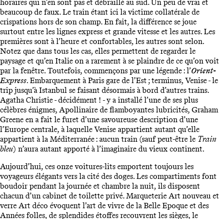
horaires qui n’en sont pas et débraillé au sud. Un peu de vrai et
beaucoup de faux. Le train étant ici la victime collatérale de
crispations hors de son champ. En fait, la différence se joue
surtout entre les lignes express et grande vitesse et les autres. Les
premières sont à l’heure et confortables, les autres sont selon.
Notez que dans tous les cas, elles permettent de regarder le
paysage et qu’en Italie on a rarement à se plaindre de ce qu’on voit
par la fenêtre. Toutefois, commençons par une légende : l’
Orient-
Express
. Embarquement à Paris gare de l’Est ; terminus, Venise - le
trip jusqu’à Istanbul se faisant désormais à bord d’autres trains.
Agatha Christie - décidément ! - y a installé l’une de ses plus
célèbres énigmes, Apollinaire de flamboyantes lubricités, Graham
Greene en a fait le furet d’une savoureuse description d’une
l’Europe centrale, à laquelle Venise appartient autant qu’elle
appartient à la Méditerranée : aucun train (sauf peut-être le
Train
bleu
) n’aura autant apporté à l’imaginaire du vieux continent.
Aujourd’hui, ces onze voitures-lits emportent toujours les
voyageurs élégants vers la cité des doges. Les compartiments font
boudoir pendant la journée et chambre la nuit, ils disposent
chacun d’un cabinet de toilette privé. Marqueterie Art nouveau et
verre Art déco évoquent l’art de vivre de la Belle Epoque et des
Années folles, de splendides étoffes recouvrent les sièges, le