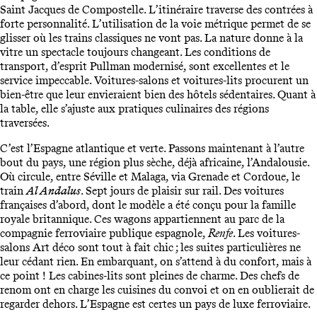
Saint Jacques de Compostelle. L’itinéraire traverse des contrées à
forte personnalité. L’utilisation de la voie métrique permet de se
glisser où les trains classiques ne vont pas. La nature donne à la
vitre un spectacle toujours changeant. Les conditions de
transport, d’esprit Pullman modernisé, sont excellentes et le
service impeccable. Voitures-salons et voitures-lits procurent un
bien-être que leur envieraient bien des hôtels sédentaires. Quant à
la table, elle s’ajuste aux pratiques culinaires des régions
traversées.
C’est l’Espagne atlantique et verte. Passons maintenant à l’autre
bout du pays, une région plus sèche, déjà africaine, l’Andalousie.
Où circule, entre Séville et Malaga, via Grenade et Cordoue, le
train
Al Andalus
. Sept jours de plaisir sur rail. Des voitures
françaises d’abord, dont le modèle a été conçu pour la famille
royale britannique. Ces wagons appartiennent au parc de la
compagnie ferroviaire publique espagnole,
Renfe
. Les voitures-
salons Art déco sont tout à fait chic ; les suites particulières ne
leur cédant rien. En embarquant, on s’attend à du confort, mais à
ce point ! Les cabines-lits sont pleines de charme. Des chefs de
renom ont en charge les cuisines du convoi et on en oublierait de
regarder dehors. L’Espagne est certes un pays de luxe ferroviaire.