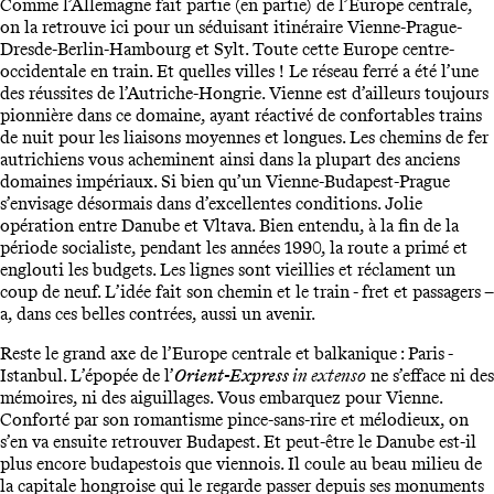
Comme l’Allemagne fait partie (en partie) de l’Europe centrale,
on la retrouve ici pour un séduisant itinéraire Vienne-Prague-
Dresde-Berlin-Hambourg et Sylt. Toute cette Europe centre-
occidentale en train. Et quelles villes ! Le réseau ferré a été l’une
des réussites de l’Autriche-Hongrie. Vienne est d’ailleurs toujours
pionnière dans ce domaine, ayant réactivé de confortables trains
de nuit pour les liaisons moyennes et longues. Les chemins de fer
autrichiens vous acheminent ainsi dans la plupart des anciens
domaines impériaux. Si bien qu’un Vienne-Budapest-Prague
s’envisage désormais dans d’excellentes conditions. Jolie
opération entre Danube et Vltava. Bien entendu, à la fin de la
période socialiste, pendant les années 1990, la route a primé et
englouti les budgets. Les lignes sont vieillies et réclament un
coup de neuf. L’idée fait son chemin et le train - fret et passagers –
a, dans ces belles contrées, aussi un avenir.
Reste le grand axe de l’Europe centrale et balkanique : Paris -
Istanbul. L’épopée de l’
Orient-Express
in extenso
ne s’efface ni des
mémoires, ni des aiguillages. Vous embarquez pour Vienne.
Conforté par son romantisme pince-sans-rire et mélodieux, on
s’en va ensuite retrouver Budapest. Et peut-être le Danube est-il
plus encore budapestois que viennois. Il coule au beau milieu de
la capitale hongroise qui le regarde passer depuis ses monuments