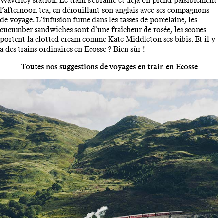
Waverley station. Le train s’ébranle et déjà on prend paisiblement
l’afternoon tea, en dérouillant son anglais avec ses compagnons
de voyage. L’infusion fume dans les tasses de porcelaine, les
cucumber sandwiches sont d’une fraîcheur de rosée, les scones
portent la clotted cream comme Kate Middleton ses bibis. Et il y
a des trains ordinaires en Ecosse ? Bien sûr !
Toutes nos suggestions de voyages en train en Ecosse