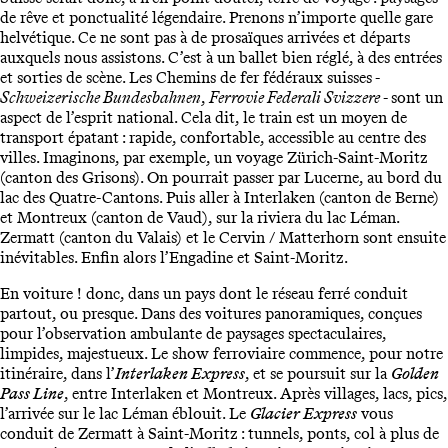
de rêve et ponctualité légendaire. Prenons n’importe quelle gare
helvétique. Ce ne sont pas à de prosaïques arrivées et départs
auxquels nous assistons. C’est à un ballet bien réglé, à des entrées
et sorties de scène. Les Chemins de fer fédéraux suisses -
Schweizerische Bundesbahnen
,
Ferrovie Federali Svizzere
- sont un
aspect de l’esprit national. Cela dit, le train est un moyen de
transport épatant : rapide, confortable, accessible au centre des
villes. Imaginons, par exemple, un voyage Zürich-Saint-Moritz
(canton des Grisons). On pourrait passer par Lucerne, au bord du
lac des Quatre-Cantons. Puis aller à Interlaken (canton de Berne)
et Montreux (canton de Vaud), sur la riviera du lac Léman.
Zermatt (canton du Valais) et le Cervin / Matterhorn sont ensuite
inévitables. Enfin alors l’Engadine et Saint-Moritz.
En voiture ! donc, dans un pays dont le réseau ferré conduit
partout, ou presque. Dans des voitures panoramiques, conçues
pour l’observation ambulante de paysages spectaculaires,
limpides, majestueux. Le show ferroviaire commence, pour notre
itinéraire, dans l’
Interlaken Express
, et se poursuit sur la
Golden
Pass Line
, entre Interlaken et Montreux. Après villages, lacs, pics,
l’arrivée sur le lac Léman éblouit. Le
Glacier Express
vous
conduit de Zermatt à Saint-Moritz : tunnels, ponts, col à plus de