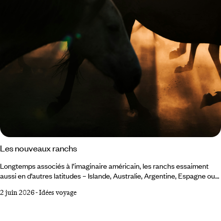
Les nouveaux ranchs
Longtemps associés à l’imaginaire américain, les ranchs essaiment
aussi en d’autres latitudes – Islande, Australie, Argentine, Espagne ou
en France. Ces nouvelles adresses réinterprètent l’héritage rural dans
2 juin 2026
-
Idées voyage
des zones peu densément habitées, où la nature domine et où l’activité
humaine se fait discrète. Autant de destinations que nous avons
parcourues pour sélectionner quelques-uns de ces nouveaux ranchs,