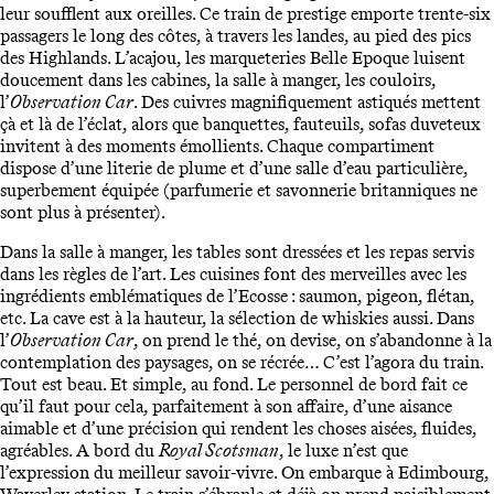
leur soufflent aux oreilles. Ce train de prestige emporte trente-six
passagers le long des côtes, à travers les landes, au pied des pics
des Highlands. L’acajou, les marqueteries Belle Epoque luisent
doucement dans les cabines, la salle à manger, les couloirs,
l’
Observation Car
. Des cuivres magnifiquement astiqués mettent
çà et là de l’éclat, alors que banquettes, fauteuils, sofas duveteux
invitent à des moments émollients. Chaque compartiment
dispose d’une literie de plume et d’une salle d’eau particulière,
superbement équipée (parfumerie et savonnerie britanniques ne
sont plus à présenter).
Dans la salle à manger, les tables sont dressées et les repas servis
dans les règles de l’art. Les cuisines font des merveilles avec les
ingrédients emblématiques de l’Ecosse : saumon, pigeon, flétan,
etc. La cave est à la hauteur, la sélection de whiskies aussi. Dans
l’
Observation Car
, on prend le thé, on devise, on s’abandonne à la
contemplation des paysages, on se récrée… C’est l’agora du train.
Tout est beau. Et simple, au fond. Le personnel de bord fait ce
qu’il faut pour cela, parfaitement à son affaire, d’une aisance
aimable et d’une précision qui rendent les choses aisées, fluides,
agréables. A bord du
Royal Scotsman
, le luxe n’est que
l’expression du meilleur savoir-vivre. On embarque à Edimbourg,