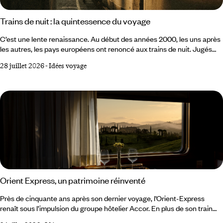
Trains de nuit : la quintessence du voyage
C’est une lente renaissance. Au début des années 2000, les uns après
les autres, les pays européens ont renoncé aux trains de nuit. Jugés
trop coûteux, trop lents, inadaptés à la concurrence de l’avion low cost
28 juillet 2026
-
Idées voyage
et du TGV, ils semblaient condamnés à disparaître. Dans l’imaginaire
collectif, le train de nuit appartenait à un temps révolu. Mais le
mouvement s’est inversé et il apparaît aujourd’hui comme le moyen de
transport le plus adapté aux enjeux de mobilité actuels et futurs.
Orient Express, un patrimoine réinventé
Près de cinquante ans après son dernier voyage, l’Orient-Express
renaît sous l’impulsion du groupe hôtelier Accor. En plus de son train
historique, la marque éponyme déploie un univers qui s’étend