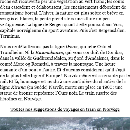
roche est recouverte par une végétation au vert franc ; les cours
d’eau cascadent et éclaboussent ; les encaissements débordent de
romantisme boréal. L’hiver, la nature est plus sobre et brève en
ses gris et blancs, la pente prend alors une allure un peu
vertigineuse. La ligne de Bergen quant à elle poursuit sur Voss,
capitale norvégienne du sport aventure. Puis c’est Bergensdalen.
Terminus.
Nous ne détaillerons pas la ligne
Dovre
, qui relie Oslo et
Trondheim. Ni la
Raumabanen
, qui vous conduit de Dombas,
dans la vallée de Gudbrandsdalen, au fjord d’Andalsnes, dans le
comté More og Romsdal, à travers la montagne. Une heure
quarante d’un bout à l’autre. Et d’aucuns considèrent qu’il s’agit
de la plus belle ligne d’Europe ! Narvik même est accessible par le
rail. Et là, hommage est rendu à une cantinière du chantier de la
ligne
Kiruna
(en Suède) Narvik, morte sur place en 1900 : une
statue de bronze représente l’Ours noir. Le train suscite des
héroïnes en Norvège.
Toutes nos suggestions de voyages en train en Norvège