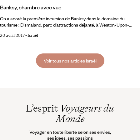
Banksy, chambre avec vue
On a adoré la première incursion de Banksy dans le domaine du
tourisme : Dismaland, parc d’attractions déjanté, à Weston-Upon-
Mare, dans la banlieue de Bristol. Il y mettait en scène les désordres de
20 avril 2017
-
Israël
nos sociétés modernes, des crises environnementales aux crises
migratoires : on y découvrait le château en ruine d’une Cendrillon au
destin de Lady Di, carrosse renversé et foule de paparazzis, ou une
pêche aux canards façon marée noire, avec ses volatiles gluants de
Voir tous nos articles Israël
mazout.
L’esprit
Voyageurs du
Monde
Voyager en toute liberté selon ses envies,
ses idées, ses passions