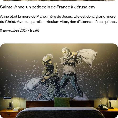
Sainte-Anne, un petit coin de France à Jérusalem
Anne était la mère de Marie, mère de Jésus. Elle est donc grand-mère
du Christ. Avec un pareil curriculum vitae, rien d’étonnant à ce qu’une
église de la ville trois fois sainte lui soit dédiée. Etonnement : son
9 novembre 2017
-
Israël
acoustique est telle que toutes les grandes voix du monde rêvent d’y
pousser la note. Et surprise : ce site est un territoire français. Sur une
tour de l’église Sainte-Anne flotte un drapeau tricolore.