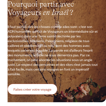
Pourquoi partir avec
Voyageurs
en Israël
?
Il faut parfois dire les choses comme elles sont : c’est son
ADN humaniste qui fait de Voyageurs un intermédiaire sûr et
polyvalent dans une Terre sainte déchirée par les
exclusivismes. Israéliens, Palestiniens, religieux de tous
calibres et obédiences (ou non) sont des hommes avec
lesquels parler est possible. La parole est d’ailleurs l’esprit
des monuments, la Bible ne nous démentira pas. Par ce
truchement, on peut aborder les situations sous un angle
juste. Le respect des personnes et des sites n’est jamais tout
à fait facile, mais certains voyages en font un impératif
sensible.
Faites créer votre voyage