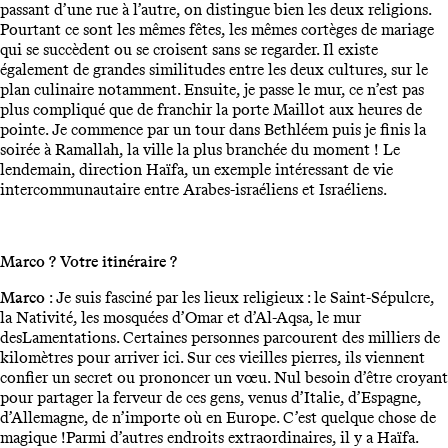
passant d’une rue à l’autre, on distingue bien les deux religions.
Pourtant ce sont les mêmes fêtes, les mêmes cortèges de mariage
qui se succèdent ou se croisent sans se regarder. Il existe
également de grandes similitudes entre les deux cultures, sur le
plan culinaire notamment. Ensuite, je passe le mur, ce n’est pas
plus compliqué que de franchir la porte Maillot aux heures de
pointe. Je commence par un tour dans Bethléem puis je finis la
soirée à Ramallah, la ville la plus branchée du moment ! Le
lendemain, direction Haïfa, un exemple intéressant de vie
intercommunautaire entre Arabes-israéliens et Israéliens.
Marco ? Votre itinéraire ?
Marco
: Je suis fasciné par les lieux religieux : le Saint-Sépulcre,
la Nativité, les mosquées d’Omar et d’Al-Aqsa, le mur
desLamentations. Certaines personnes parcourent des milliers de
kilomètres pour arriver ici. Sur ces vieilles pierres, ils viennent
confier un secret ou prononcer un vœu. Nul besoin d’être croyant
pour partager la ferveur de ces gens, venus d’Italie, d’Espagne,
d’Allemagne, de n’importe où en Europe. C’est quelque chose de
magique !Parmi d’autres endroits extraordinaires, il y a Haïfa.