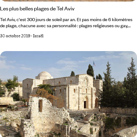
Les plus belles plages de Tel Aviv
Tel Aviv, c'est 300 jours de soleil par an. Et pas moins de 6 kilomètres
de plage, chacune avec sa personnalité : plages religieuses ou gay,
familiales ou fêtardes. Vous trouverez la vôtre. Voici, pour nous, les 5
30 octobre 2019
-
Israël
plus belles plages de Tel Aviv. Frishman Beach Hilton Beach Nordau
Tel Baruch Gordon Beach 1 La Plage Frishman On dit que c'est la plage
préférée des français. Magnifiquement située à deux pas du centre de
la plus grande ville d'Israël, on peut, après avoir visité un immeuble
Bauhaus ou une musée de la ville, s'étendre sur un de ses transats, à
l'ombre d'un parasol.