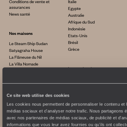
Conditions de vente et
Italie
assurances
Egypte
News santé
Australie
Afrique du Sud
Indonésie
Nos maisons
Etats-Unis
Brésil
Le Steam Ship Sudan
Grèce
Satyagraha House
La Flâneuse du Nil
La Villa Nomade
International
La Villa Bahia
voyageursdumonde.fr
voyageursdumonde.be
voyageursdumonde.ch/de
Ce site web utilise des cookies
voyageursdumonde.ca
Les cookies nous permettent de personnaliser le contenu et le
voyageursdumonde.com
médias sociaux et d'analyser notre trafic. Nous partageons ég
originaltravel.co.uk
avec nos partenaires de médias sociaux, de publicité et d'an
originaldiving.com
informations que vous leur avez fournies ou qu'ils ont collect
extraordinaryjourneys.com