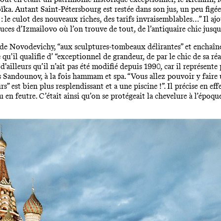
ïka. Autant Saint-Pétersbourg est restée dans son jus, un peu figé
 : le culot des nouveaux riches, des tarifs invraisemblables…” Il ajo
ces d’Izmailovo où l’on trouve de tout, de l’antiquaire chic jusqu’
de Novodevichy, “aux sculptures-tombeaux délirantes” et enchaîne
qu’il qualifie d’ “exceptionnel de grandeur, de par le chic de sa ré
e d’ailleurs qu’il n’ait pas été modifié depuis 1990, car il représe
s Sandounov, à la fois hammam et spa. “Vous allez pouvoir y faire
” est bien plus resplendissant et a une piscine !”. Il précise en eff
en feutre. C’était ainsi qu’on se protégeait la chevelure à l’époqu