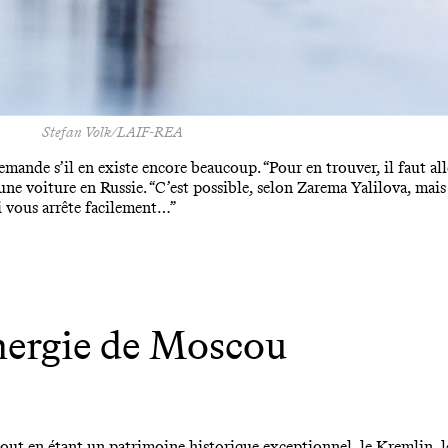
Stefan Volk/LAIF-REA
emande s’il en existe encore beaucoup. “Pour en trouver, il faut all
une voiture en Russie. “C’est possible, selon Zarema Yalilova, mais
ui vous arrête facilement…”
nergie de Moscou
tout en étant un patrimoine historique exceptionnel, le Kremlin, le