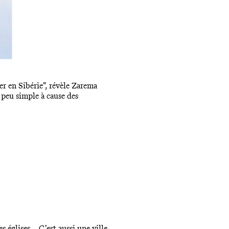
er en Sibérie”, révèle Zarema
 peu simple à cause des
s églises… C’est aussi une ville