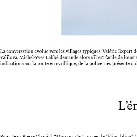
La conversation évolue vers les villages typiques. Valérie Expert d
Yalilova. Michel-Yves Labbé demande alors s’il est facile de louer 
indications sur la route en cyrillique, de la police très présente q
L’é
Pour Jean-Pierre Chanial, “Moscou, c’est un peu le “bling-bling”, 