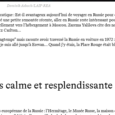
Dominik Asbach/LAIF-REA
ratique : Est-il avantageux aujourd’hui de voyager en Russie pour 
é une petite remontée récente, aller en Russie reste intéressant pou
rellement vers l’hébergement à Moscou. Zarema Yalilova cite des 
itz Carlton…
gtemps” mais raconte avoir traversé la Russie en voiture en 1972 : 
, je suis allé jusqu’à Erevan… Quand j’y étais, la Place Rouge était
is calme et resplendissante
lus européenne de la Russie : l’Hermitage, le Musée Russe, la maiso