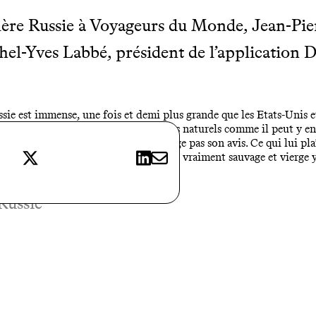
llère Russie à Voyageurs du Monde, Jean-Pie
chel-Yves Labbé, président de l’application
sie est immense, une fois et demi plus grande que les Etats-Unis et
ions de km2, “l’absence de phénomènes naturels comme il peut y en 
r du pays”. Zarema Yalivova ne partage pas son avis. Ce qui lui plaît
X
LinkedIn
E-mail
i veulent se retrouver dans une nature vraiment sauvage et vierge 
Russie