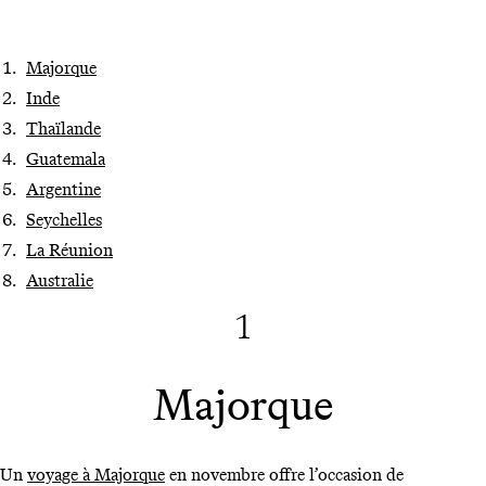
Majorque
Inde
Thaïlande
Guatemala
Argentine
Seychelles
La Réunion
Australie
1
Majorque
Un
voyage à Majorque
en novembre offre l’occasion de