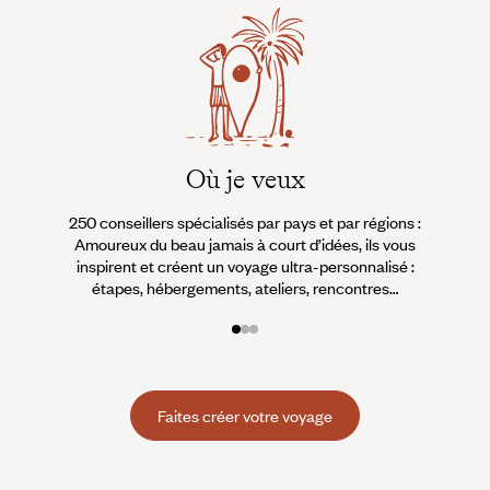
Où je veux
250 conseillers spécialisés par pays et par régions :
À 
Amoureux du beau jamais à court d’idées, ils vous
fran
inspirent et créent un voyage ultra-personnalisé :
suiven
étapes, hébergements, ateliers, rencontres…
Faites créer votre voyage