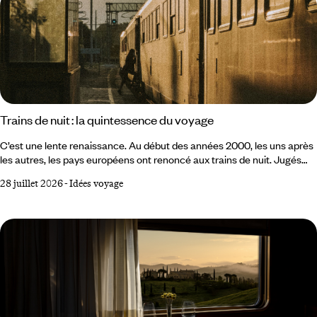
Trains de nuit : la quintessence du voyage
C’est une lente renaissance. Au début des années 2000, les uns après
les autres, les pays européens ont renoncé aux trains de nuit. Jugés
trop coûteux, trop lents, inadaptés à la concurrence de l’avion low cost
28 juillet 2026
-
Idées voyage
et du TGV, ils semblaient condamnés à disparaître. Dans l’imaginaire
collectif, le train de nuit appartenait à un temps révolu. Mais le
mouvement s’est inversé et il apparaît aujourd’hui comme le moyen de
transport le plus adapté aux enjeux de mobilité actuels et futurs.