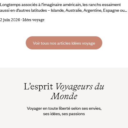
Longtemps associés à l’imaginaire américain, les ranchs essaiment
aussi en d’autres latitudes – Islande, Australie, Argentine, Espagne ou
en France. Ces nouvelles adresses réinterprètent l’héritage rural dans
2 juin 2026
-
Idées voyage
des zones peu densément habitées, où la nature domine et où l’activité
humaine se fait discrète. Autant de destinations que nous avons
parcourues pour sélectionner quelques-uns de ces nouveaux ranchs,
parmi les plus singuliers.
Voir tous nos articles Idées voyage
L’esprit
Voyageurs du
Monde
Voyager en toute liberté selon ses envies,
ses idées, ses passions