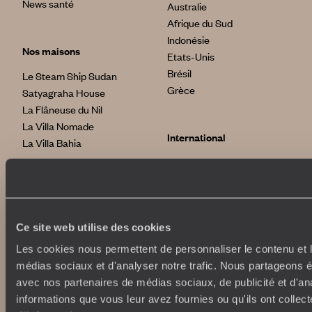
News santé
Australie
Afrique du Sud
Indonésie
Nos maisons
Etats-Unis
Brésil
Le Steam Ship Sudan
Grèce
Satyagraha House
La Flâneuse du Nil
La Villa Nomade
International
La Villa Bahia
voyageursdumonde.fr
voyageursdumonde.be
voyageursdumonde.ch/de
voyageursdumonde.ca
Ce site web utilise des cookies
voyageursdumonde.com
originaltravel.co.uk
Les cookies nous permettent de personnaliser le contenu et le
originaldiving.com
médias sociaux et d'analyser notre trafic. Nous partageons ég
extraordinaryjourneys.com
avec nos partenaires de médias sociaux, de publicité et d'an
informations que vous leur avez fournies ou qu'ils ont collect