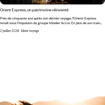
Orient Express, un patrimoine réinventé
Près de cinquante ans après son dernier voyage, l’Orient-Express
renaît sous l’impulsion du groupe hôtelier Accor. En plus de son train
historique, la marque éponyme déploie un univers qui s’étend
2 juillet 2026
-
Idées voyage
désormais aux hôtels et à la mer, avec une même ambition : faire du
voyage un art de vivre, patrimonial, guidé par la volonté de redonner
toute sa place à la notion de voyage au long-cours. Il existe peu de
noms capables, à eux seuls, de convoquer un imaginaire universel.