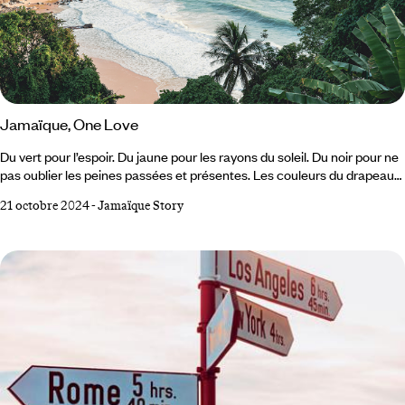
Jamaïque, One Love
Du vert pour l’espoir. Du jaune pour les rayons du soleil. Du noir pour ne
pas oublier les peines passées et présentes. Les couleurs du drapeau
jamaïcain ont déferlé sur le monde en même temps que le reggae et la
21 octobre 2024
-
Jamaïque Story
philosophie rasta portée par les chansons de Bob Marley et les Wailers.
Pourtant, « Jamrock » ne s’adresse pas qu’aux fans de musique. C’est
une culture à part, des paysages au vert insoupçonné, des falaises qui
se jettent dans la mer et, surtout, des gens qui cultivent et
transmettent les good vibes.