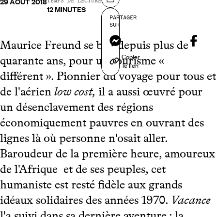
29 AOÛT 2018
Partager sur
TEMPS DE LECTURE
12 MINUTES
PARTAGER
SUR
Messenger
Maurice Freund se bat, depuis plus de
Copier
quarante ans, pour un tourisme «
le lien
différent ». Pionnier du voyage pour tous et
de l'aérien
low cost,
il a aussi œuvré pour
un désenclavement des régions
économiquement pauvres en ouvrant des
lignes là où personne n'osait aller.
Baroudeur de la première heure, amoureux
de l'Afrique et de ses peuples, cet
humaniste est resté fidèle aux grands
idéaux solidaires des années 1970.
Vacance
l'a suivi dans sa dernière aventure : la