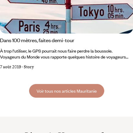
Dans 100 mètres, faites demi-tour
À trop l’utiliser, le GPS pourrait nous faire perdre la boussole.
Voyageurs du Monde vous rapporte quelques histoire de voyageurs
piégés par leur GPS, leurs effets sur le cerveau, nos habitudes de
7 août 2019
-
Story
voyage, et leurs possibles dangers. Quand il a réservé ses billets
d'avion pour l'Islande, dans l’espoir de voir des aurores boréales, Noel
Santillan n’imaginait pas qu’il ferait les gros titres de la presse locale.
Voir tous nos articles Mauritanie