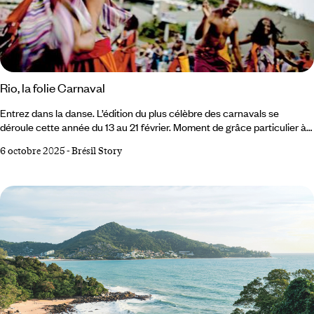
Rio, la folie Carnaval
Entrez dans la danse. L’édition du plus célèbre des carnavals se
déroule cette année du 13 au 21 février. Moment de grâce particulier à
l’heure où le Brésil se relève à peine de la crise sanitaire. Une semaine
6 octobre 2025
-
Brésil Story
de totale folie régénératrice très attendue pour se libérer des tracas de
la vie ordinaire dans un tourbillon de samba et de plumes ! Le Carnaval
de Rio ? Un événement, une institution, un culte, vraisemblablement
l'un des plus beaux carnavals du monde !