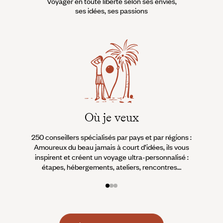
Voyager en toute liberté selon ses envies,
ses idées, ses passions
Où je veux
250 conseillers spécialisés par pays et par régions :
À 
Amoureux du beau jamais à court d’idées, ils vous
fran
inspirent et créent un voyage ultra-personnalisé :
suiven
étapes, hébergements, ateliers, rencontres…