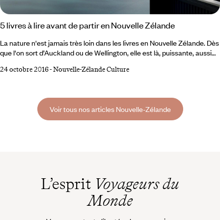
5 livres à lire avant de partir en Nouvelle Zélande
La nature n'est jamais très loin dans les livres en Nouvelle Zélande. Dès
que l'on sort d’Auckland ou de Wellington, elle est là, puissante, aussi
présente qu'un personnage. De belles introductions à votre voyage en
24 octobre 2016
-
Nouvelle-Zélande Culture
Nouvelle Zélande. 1 Au pays du long nuage blanc Par Charles Juliet Ne
vous attendez pas à un livre sur la culture maori. Charles Juliet relate
dans ce livre ses cinq mois de résidence sur l'île à travers ses
rencontres d'écrivains, d'artistes, ou d'anonymes de Wellington, mais
Voir tous nos articles Nouvelle-Zélande
aussi ses impressions, ses sensations, ses poèmes, ses réflexions.
L’esprit
Voyageurs du
Monde