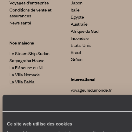
Voyages d'entreprise
Japon
Conditions de vente et
Italie
assurances
Egypte
News santé
Australie
Afrique du Sud
Indonésie
Nos maisons
Etats-Unis
Brésil
Le Steam Ship Sudan
Grèce
Satyagraha House
La Flâneuse du Nil
La Villa Nomade
International
La Villa Bahia
voyageursdumonde.fr
voyageursdumonde.be
voyageursdumonde.ch/de
voyageursdumonde.ca
voyageursdumonde.com
Ce site web utilise des cookies
originaltravel.co.uk