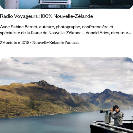
Radio Voyageurs : 100% Nouvelle-Zélande
Avec Sabine Bernet, auteure, photographe, conférencière et
spécialiste de la faune de Nouvelle-Zélande, Léopold Aries, directeur
des îles et Océanie chez Voyageurs du Monde, Hélène Bourdier,
29 octobre 2018
-
Nouvelle-Zélande Podcast
conseillère et spécialiste Océanie chez Voyageurs du Monde, Jean-
Pierre Chanial, journaliste, écrivain, grand voyageur et Michel-Yves
Labbé, président de l’application Départ Demain. Valérie Expert part
d’un constat :