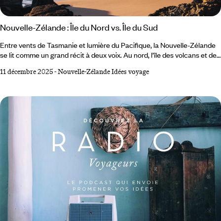
Nouvelle-Zélande : Île du Nord vs. Île du Sud
Entre vents de Tasmanie et lumière du Pacifique, la Nouvelle-Zélande
se lit comme un grand récit à deux voix. Au nord, l’île des volcans et des
forêts maories résonne d’un souffle géothermique, d’odeurs de
11 décembre 2025
-
Nouvelle-Zélande Idées voyage
fougères mouillées et de plages interminables. Au sud, les Alpes
dressent leurs murailles, les lacs glacés scintillent comme des pierres
précieuses et les fjords s’enfoncent dans un silence presque cosmique.