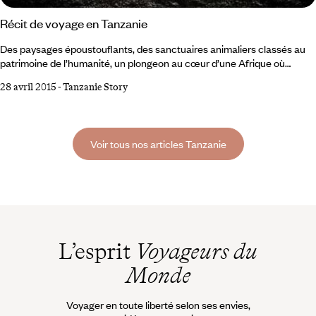
Récit de voyage en Tanzanie
Des paysages époustouflants, des sanctuaires animaliers classés au
patrimoine de l’humanité, un plongeon au cœur d’une Afrique où
l'équilibre écologique révèle tout son sens... On se déplace en 4X4
28 avril 2015
-
Tanzanie Story
privé, à son rythme, afin de mieux s’approprier celui de la nature... La
Tanzanie est un pays de contrastes par ses reliefs et l’infinie variété de
couleurs de ses paysages. Ici l’aube tient toujours ses promesses et l’on
ne manquerait pour rien au monde le spectacle de l’éveil des animaux
Voir tous nos articles Tanzanie
dans un décor qui évolue d'un flou bleuté vers des nuances de rose et
d'orangé,
L’esprit
Voyageurs du
Monde
Voyager en toute liberté selon ses envies,