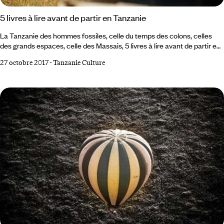
5 livres à lire avant de partir en Tanzanie
La Tanzanie des hommes fossiles, celle du temps des colons, celles
des grands espaces, celle des Massais, 5 livres à lire avant de partir en
voyage en Tanzanie. 1 Les neiges du Kilimandjaro d'Ernest Hemingway
27 octobre 2017
-
Tanzanie Culture
Ernest Hemingway aimait la chasse et l'Afrique. Et particulièrement le
nord de la Tanzanie, toile de fond de plusieurs de ses ouvrages. Le plus
célèbre est Les neiges du Kilimandjaro. Une nouvelle, mais que l'on
sent largement inspirée de la vraie vie de l'auteur américain :