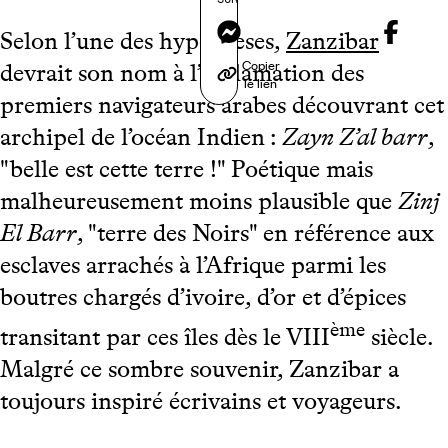
Messenger
Selon l’une des hypothèses,
Zanzibar
Copier
devrait son nom à l’exclamation des
le lien
premiers navigateurs arabes découvrant cet
archipel de l’océan Indien :
Zayn Z’al barr
,
"belle est cette terre !" Poétique mais
malheureusement moins plausible que
Zinj
El Barr
, "terre des Noirs" en référence aux
esclaves arrachés à l’Afrique parmi les
boutres chargés d’ivoire, d’or et d’épices
ème
transitant par ces îles dès le VIII
siècle.
Malgré ce sombre souvenir, Zanzibar a
toujours inspiré écrivains et voyageurs.