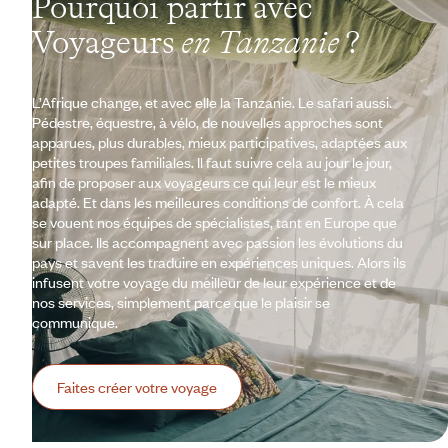
Pourquoi partir avec
Voyageurs
en Tanzanie
?
L’Afrique change, et avec elle la Tanzanie. Le safari aussi.
Pédestre, équestre, à vélo, de nouvelles approches sont
apparues, plus durables, mieux participatives, adaptées aux
petites troupes familiales. Il faut suivre cela au jour le jour,
afin de proposer aux voyageurs ce qui leur est le mieux
adapté. Et dans les meilleures conditions de confort. À cela
se vouent nos équipes de spécialistes, tant en Europe que
sur place. Ils accompagnent avec passion les évolutions du
pays et savent les traduire en expériences uniques. Alors ils
infusent votre voyage du meilleur de leur expérience et de
nos services, simplement parce que le plaisir se
communique.
Faites créer votre voyage