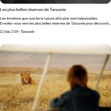
Les plus belles réserves de Tanzanie
Les émotions que suscite la nature africaine sont inépuisables.
Envolez-vous vers les plus belles réserves de Tanzanie pour découvrir
l’ampleur des paysages, l’abondance de la faune et la diversité des
12 juin 2018
-
Tanzanie
couleurs. Le parc national du Serengeti La zone de conservation de
Ngorongoro Le parc national du lac Manyara Le parc national du
Tarangire Le parc national de Arusha Le parc national du Kilimandjaro
La réserve de Selous Le parc national du Ruaha 1 Serengeti
Incontournable :