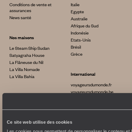
Conditions de vente et
Italie
assurances
Egypte
News santé
Australie
Afrique du Sud
Indonésie
Nos maisons
Etats-Unis
Brésil
Le Steam Ship Sudan
Grèce
Satyagraha House
La Flâneuse du Nil
La Villa Nomade
International
La Villa Bahia
voyageursdumonde.fr
voyageursdumonde.be
voyageursdumonde.ch/de
voyageursdumonde.ca
voyageursdumonde.com
originaltravel.co.uk
Ce site web utilise des cookies
originaldiving.com
Les cookies nous permettent de personnaliser le contenu et le