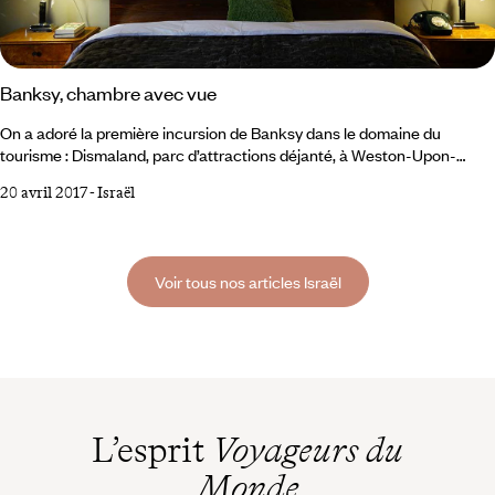
Banksy, chambre avec vue
On a adoré la première incursion de Banksy dans le domaine du
tourisme : Dismaland, parc d’attractions déjanté, à Weston-Upon-
Mare, dans la banlieue de Bristol. Il y mettait en scène les désordres de
20 avril 2017
-
Israël
nos sociétés modernes, des crises environnementales aux crises
migratoires : on y découvrait le château en ruine d’une Cendrillon au
destin de Lady Di, carrosse renversé et foule de paparazzis, ou une
pêche aux canards façon marée noire, avec ses volatiles gluants de
Voir tous nos articles Israël
mazout.
L’esprit
Voyageurs du
Monde