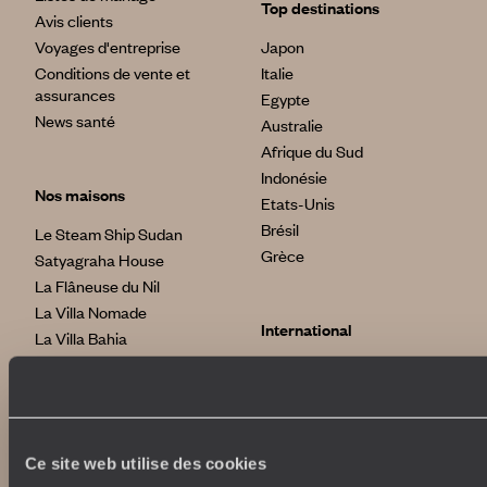
Top destinations
Avis clients
Voyages d'entreprise
Japon
Conditions de vente et
Italie
assurances
Egypte
News santé
Australie
Afrique du Sud
Indonésie
Nos maisons
Etats-Unis
Brésil
Le Steam Ship Sudan
Grèce
Satyagraha House
La Flâneuse du Nil
La Villa Nomade
International
La Villa Bahia
voyageursdumonde.fr
voyageursdumonde.be
voyageursdumonde.ch/de
voyageursdumonde.ca
Ce site web utilise des cookies
voyageursdumonde.com