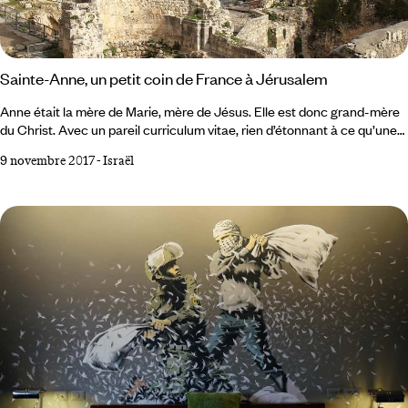
Sainte-Anne, un petit coin de France à Jérusalem
Anne était la mère de Marie, mère de Jésus. Elle est donc grand-mère
du Christ. Avec un pareil curriculum vitae, rien d’étonnant à ce qu’une
église de la ville trois fois sainte lui soit dédiée. Etonnement : son
9 novembre 2017
-
Israël
acoustique est telle que toutes les grandes voix du monde rêvent d’y
pousser la note. Et surprise : ce site est un territoire français. Sur une
tour de l’église Sainte-Anne flotte un drapeau tricolore.