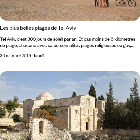
Les plus belles plages de Tel Aviv
Tel Aviv, c'est 300 jours de soleil par an. Et pas moins de 6 kilomètres
de plage, chacune avec sa personnalité : plages religieuses ou gay,
familiales ou fêtardes. Vous trouverez la vôtre. Voici, pour nous, les 5
30 octobre 2019
-
Israël
plus belles plages de Tel Aviv. Frishman Beach Hilton Beach Nordau
Tel Baruch Gordon Beach 1 La Plage Frishman On dit que c'est la plage
préférée des français. Magnifiquement située à deux pas du centre de
la plus grande ville d'Israël, on peut, après avoir visité un immeuble
Bauhaus ou une musée de la ville, s'étendre sur un de ses transats, à
l'ombre d'un parasol.