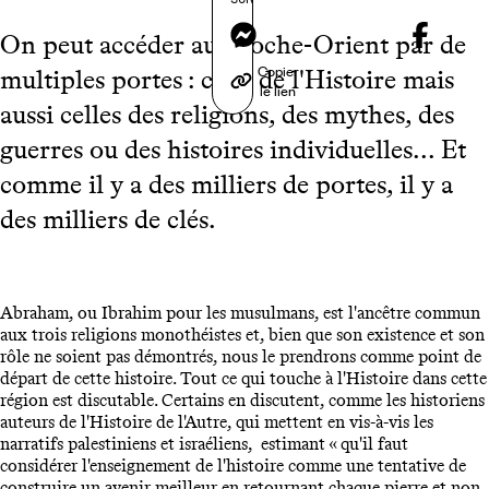
Messenger
On peut accéder au Proche-Orient par de
Copier
multiples portes : celle de l'Histoire mais
le lien
aussi celles des religions, des mythes, des
guerres ou des histoires individuelles... Et
comme il y a des milliers de portes, il y a
des milliers de clés.
Abraham, ou Ibrahim pour les musulmans, est l'ancêtre commun
aux trois religions monothéistes et, bien que son existence et son
rôle ne soient pas démontrés, nous le prendrons comme point de
départ de cette histoire. Tout ce qui touche à l'Histoire dans cette
région est discutable. Certains en discutent, comme les historiens
auteurs de l'Histoire de l'Autre, qui mettent en vis-à-vis les
narratifs palestiniens et israéliens, estimant « qu'il faut
considérer l'enseignement de l'histoire comme une tentative de
construire un avenir meilleur en retournant chaque pierre et non