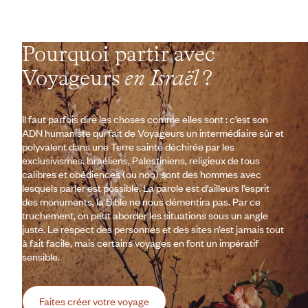
Pourquoi partir avec
Voyageurs
en Israël
?
Il faut parfois dire les choses comme elles sont : c’est son
ADN humaniste qui fait de Voyageurs un intermédiaire sûr et
polyvalent dans une Terre sainte déchirée par les
exclusivismes. Israéliens, Palestiniens, religieux de tous
calibres et obédiences (ou non) sont des hommes avec
lesquels parler est possible. La parole est d’ailleurs l’esprit
des monuments, la Bible ne nous démentira pas. Par ce
truchement, on peut aborder les situations sous un angle
juste. Le respect des personnes et des sites n’est jamais tout
à fait facile, mais certains voyages en font un impératif
sensible.
Faites créer votre voyage