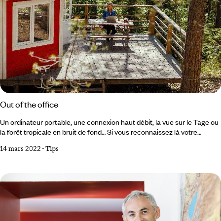
Out of the office
Un ordinateur portable, une connexion haut débit, la vue sur le Tage ou
la forêt tropicale en bruit de fond… Si vous reconnaissez là votre
bureau, vous faites peut-être déjà partie de cette communauté enviée
14 mars 2022
-
Tips
des “digital nomads” (en français, les nomades numériques), qui
pousse le concept de mobilité hors des murs et des frontières. Et si
vous hésitez encore à franchir le pas, voici un mode d’emploi.