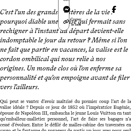
Messenger
C’est l’un des grands mystères de la vie :
Copier
pourquoi diable une valise qui fermait sans
le lien
rechigner à l’instant du départ devient-elle
indomptable le jour du retour ? Même si l’on
ne fait que partir en vacances, la valise est le
cordon ombilical qui nous relie à nos
origines. Un monde clos où l’on enferme sa
personnalité et qu’on empoigne avant de filer
vers l’ailleurs.
Qui peut se vanter d’avoir maîtrisé du premier coup l’art de la
valise idéale ? Depuis ce jour de 1852 où l’impératrice Eugénie,
épouse de Napoléon III, embaucha le jeune Louis Vuitton en tant
qu’emballeur-malletier personnel, l’art de faire ses bagages n’a
cessé d’évoluer. Entre le défilé de malles-cabine des traversées en
cargo et le fantasme du voyageur de partir un jour avec pour seul