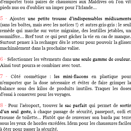
d’emporter trois paires de chaussures aux Maldives où l’on vit
pieds nus ou d’oublier un imper pour l’Irlande…
5 -
Ajouter
une petite trousse d’indispensables médicaments
(sans les boîtes, mais avec les notices !) et autres gris-gris : le seul
remède qui marche sur votre migraine, des lentilles jetables, un
somnifère… Bref tout ce qui peut gâcher la vie en cas de manque.
Surtout penser à la recharger dès le retour pour pouvoir la glisser
machinalement dans la prochaine valise.
6 -
Sélectionner les vêtements dans
une seule gamme de couleur
Ainsi tout pourra se combiner avec tout.
7 -
Côté cosmétique :
les mini-flacons
en plastique pour
n’emporter que la dose nécessaire et éviter de faire grimper la
balance sous des kilos de produits inutiles. Traquer les doses
d’essai à conserver pour les voyages.
8 -
Pour l’aéroport, trouver
le sac parfait
qui permet de
sorti
d’un seul geste
, à chaque passage de sécurité, passeport, ordi e
trousse de toilette… Plutôt que de renverser son barda par terre
sous les yeux de hordes excédées. Idem pour les chaussures faciles
à ôter pour passer la sécurité.