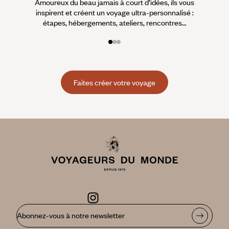
Amoureux du beau jamais à court d’idées, ils vous
fran
inspirent et créent un voyage ultra-personnalisé :
suiven
étapes, hébergements, ateliers, rencontres…
Faites créer votre voyage
Abonnez-vous à notre newsletter