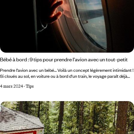
Bébé à bord : 9 tips pour prendre l'avion avec un tout-petit
Prendre l’avion avec un bébé… Voilà un concept légèrement intimidant !
Si cloués au sol, en voiture ou à bord d’un train, le voyage paraît déjà
bien ardu, l’idée d’occuper un bébé à douze mille mètres d’altitude,
4 mars 2024
-
Tips
pendant une dizaine d’heures de vol, semble relever du défi herculéen.
Et pourtant ! À bien des égards voyager en avion avec un bébé peut
s’avérer beaucoup plus facile qu’un Paris-Biarritz à bord d’un TGV
bondé.