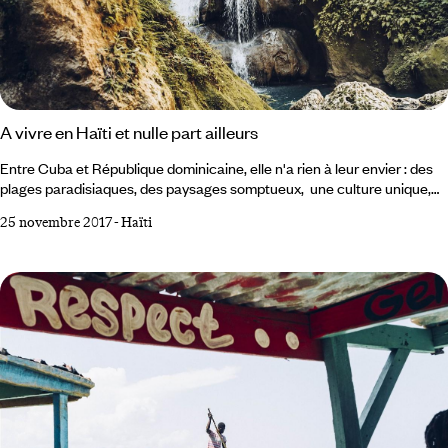
A vivre en Haïti et nulle part ailleurs
Entre Cuba et République dominicaine, elle n'a rien à leur envier : des
plages paradisiaques, des paysages somptueux, une culture unique,
intense et vivante, et le tout préservé par l'histoire et un peu de
25 novembre 2017
-
Haïti
bénéfique indolence des grands circuits touristiques. Mais la volonté
d'exploiter le filon est maintenant là, et les investisseurs aussi. Un
voyage à Haïti, c'est maintenant. 1 Lézarder sur les plages vierges de
l'Ile à Vache Si elle n'existait pas, il faudrait l'inventer :