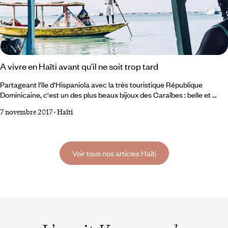
A vivre en Haïti avant qu'il ne soit trop tard
Partageant l'île d'Hispaniola avec la très touristique République
Dominicaine, c'est un des plus beaux bijoux des Caraïbes : belle et
folle, vivante et vibrante, Haïti. 1 Acheter une œuvre d'art unique. Il y a
7 novembre 2017
-
Haïti
les artisans du fer découpé à Noailles, les potiers à Cap-Haïtien, les
peintres de la rue à Port-au-Prince (où des plasticiens anonymes
voisinent avec les artistes internationalement côtés), mais la plus cool
des villes d'art à Haïti, c'est peut-être Jacmel.
Voir tous nos articles Haïti