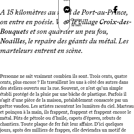
Messenger
A 15 kilomètres au nord de Port-au-Prince,
Copier
on entre en poésie. Voici le village
Croix-des-
le lien
Bouquets
et son quartier un peu fou,
Noailles
, le repaire des géants du métal. Les
marteleurs entrent en scène.
Personne ne sait vraiment combien ils sont. Trois cents, quatre
cents, plus encore ? Ils travaillent les uns à côté des autres dans
des ateliers ouverts sur la rue. Souvent, ce n’est qu’un simple
établi protégé de la pluie par une bâche de plastique. Parfois il
s’agit d’une pièce de la maison, préalablement consacrée par un
prêtre vaudou. Les artistes racontent les lumières du ciel. Marteau
et poinçon à la main, ils frappent, frappent et frappent encore le
métal. Fûts de pétrole ou d’huile, capots d’épaves, rebuts de
chantiers. Toute plaque de fer fait leur affaire. D’ici quelques
jours, après des milliers de frappes, elle deviendra un motif de