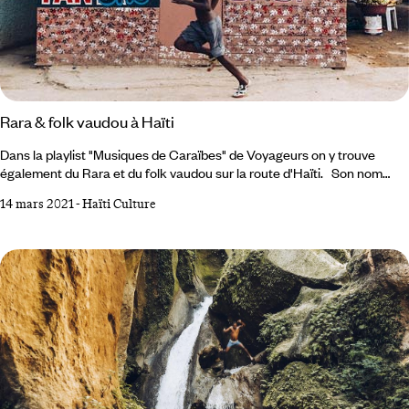
Rara & folk vaudou à Haïti
Dans la playlist "Musiques de Caraïbes" de Voyageurs on y trouve
également du Rara et du folk vaudou sur la route d'Haïti. Son nom
sonne comme une exquise confiserie : Emerante de Pradines. Quand
14 mars 2021
-
Haïti Culture
elle est morte début janvier 2018 à l’âge de 99 ans, Haïti a perdu sa
grand-mère. Née dans la bourgeoisie artistique de Port-au-Prince (son
père était le compositeur Ti Candio), Emerante de Pradines était
danseuse, comédienne, chanteuse et anthropologue diplômée de
l’université de Columbia (où elle avait rencontré son mari américain).