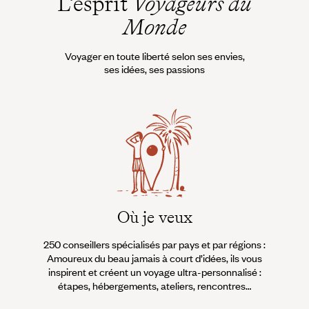
L’esprit
Voyageurs du
Monde
Voyager en toute liberté selon ses envies,
ses idées, ses passions
Où je veux
250 conseillers spécialisés par pays et par régions :
À 
Amoureux du beau jamais à court d’idées, ils vous
fran
inspirent et créent un voyage ultra-personnalisé :
suiven
étapes, hébergements, ateliers, rencontres…