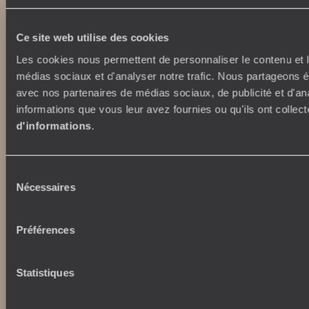
voyageursdumonde.ca
voyageursdumonde.com
Ce site web utilise des cookies
originaltravel.co.uk
originaldiving.com
Les cookies nous permettent de personnaliser le contenu et le
extraordinaryjourneys.com
médias sociaux et d'analyser notre trafic. Nous partageons ég
avec nos partenaires de médias sociaux, de publicité et d'an
informations que vous leur avez fournies ou qu'ils ont collect
d'informations
.
Sélection
Nécessaires
du
consentement
Préférences
Copyrights
Plan du site
Statistiques
Politique de confidentialité et de Cookies
Notice légale et CGU
CGU application mobile