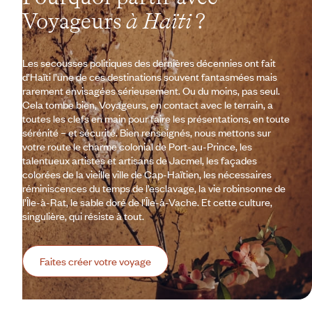
Voyageurs
à Haïti
?
Les secousses politiques des dernières décennies ont fait
d’Haïti l’une de ces destinations souvent fantasmées mais
rarement envisagées sérieusement. Ou du moins, pas seul.
Cela tombe bien, Voyageurs, en contact avec le terrain, a
toutes les clefs en main pour faire les présentations, en toute
sérénité – et sécurité. Bien renseignés, nous mettons sur
votre route le charme colonial de Port-au-Prince, les
talentueux artistes et artisans de Jacmel, les façades
colorées de la vieille ville de Cap-Haïtien, les nécessaires
réminiscences du temps de l’esclavage, la vie robinsonne de
l’Île-à-Rat, le sable doré de l’Île-à-Vache. Et cette culture,
singulière, qui résiste à tout.
Faites créer votre voyage