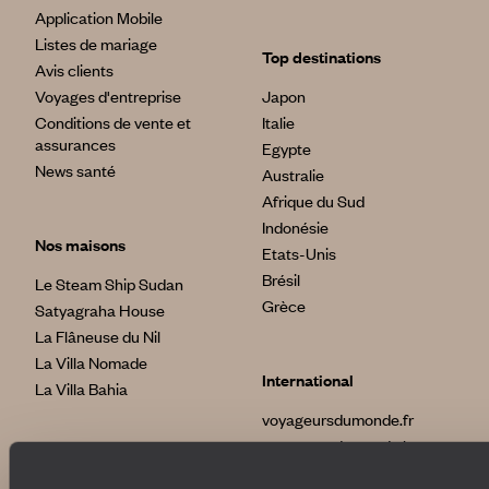
Application Mobile
Listes de mariage
Top destinations
Avis clients
Voyages d'entreprise
Japon
Conditions de vente et
Italie
assurances
Egypte
News santé
Australie
Afrique du Sud
Indonésie
Nos maisons
Etats-Unis
Brésil
Le Steam Ship Sudan
Grèce
Satyagraha House
La Flâneuse du Nil
La Villa Nomade
International
La Villa Bahia
voyageursdumonde.fr
voyageursdumonde.be
voyageursdumonde.ch/de