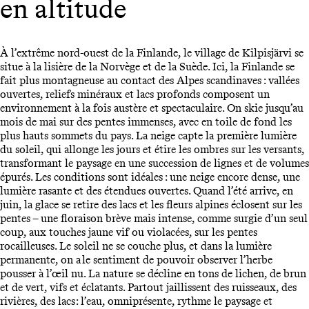
en altitude
À l’extrême nord-ouest de la Finlande, le village de Kilpisjärvi se
situe à la lisière de la Norvège et de la Suède. Ici, la Finlande se
fait plus montagneuse au contact des Alpes scandinaves : vallées
ouvertes, reliefs minéraux et lacs profonds composent un
environnement à la fois austère et spectaculaire. On skie jusqu’au
mois de mai sur des pentes immenses, avec en toile de fond les
plus hauts sommets du pays. La neige capte la première lumière
du soleil, qui allonge les jours et étire les ombres sur les versants,
transformant le paysage en une succession de lignes et de volumes
épurés. Les conditions sont idéales : une neige encore dense, une
lumière rasante et des étendues ouvertes. Quand l’été arrive, en
juin, la glace se retire des lacs et les fleurs alpines éclosent sur les
pentes – une floraison brève mais intense, comme surgie d’un seul
coup, aux touches jaune vif ou violacées, sur les pentes
rocailleuses. Le soleil ne se couche plus, et dans la lumière
permanente, on a le sentiment de pouvoir observer l’herbe
pousser à l’œil nu. La nature se décline en tons de lichen, de brun
et de vert, vifs et éclatants. Partout jaillissent des ruisseaux, des
rivières, des lacs : l’eau, omniprésente, rythme le paysage et