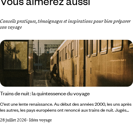
Vous aimerez aussi
Conseils pratiques, témoignages et inspirations pour bien préparer
son voyage
Trains de nuit : la quintessence du voyage
C’est une lente renaissance. Au début des années 2000, les uns après
les autres, les pays européens ont renoncé aux trains de nuit. Jugés
trop coûteux, trop lents, inadaptés à la concurrence de l’avion low cost
28 juillet 2026
-
Idées voyage
et du TGV, ils semblaient condamnés à disparaître. Dans l’imaginaire
collectif, le train de nuit appartenait à un temps révolu. Mais le