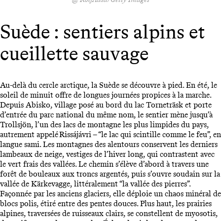
Suède : sentiers alpins et
cueillette sauvage
Au-delà du cercle arctique, la Suède se découvre à pied. En été, le
soleil de minuit offre de longues journées propices à la marche.
Depuis Abisko, village posé au bord du lac Torneträsk et porte
d’entrée du parc national du même nom, le sentier mène jusqu’à
Trollsjön, l’un des lacs de montagne les plus limpides du pays,
autrement appelé Rissájávri – “le lac qui scintille comme le feu”, en
langue sami. Les montagnes des alentours conservent les derniers
lambeaux de neige, vestiges de l’hiver long, qui contrastent avec
le vert frais des vallées. Le chemin s’élève d’abord à travers une
forêt de bouleaux aux troncs argentés, puis s’ouvre soudain sur la
vallée de Kärkevagge, littéralement “la vallée des pierres”.
Façonnée par les anciens glaciers, elle déploie un chaos minéral de
blocs polis, étiré entre des pentes douces. Plus haut, les prairies
alpines, traversées de ruisseaux clairs, se constellent de myosotis,