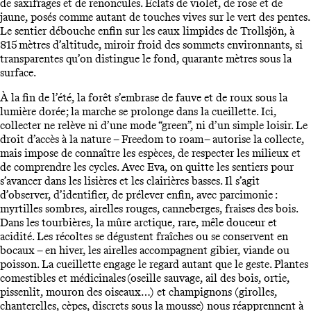
de saxifrages et de renoncules. Éclats de violet, de rose et de
jaune, posés comme autant de touches vives sur le vert des pentes.
Le sentier débouche enfin sur les eaux limpides de Trollsjön, à
815 mètres d’altitude, miroir froid des sommets environnants, si
transparentes qu’on distingue le fond, quarante mètres sous la
surface.
À la fin de l’été, la forêt s’embrase de fauve et de roux sous la
lumière dorée ; la marche se prolonge dans la cueillette. Ici,
collecter ne relève ni d’une mode “green”, ni d’un simple loisir. Le
droit d’accès à la nature – Freedom to roam – autorise la collecte,
mais impose de connaître les espèces, de respecter les milieux et
de comprendre les cycles. Avec Eva, on quitte les sentiers pour
s’avancer dans les lisières et les clairières basses. Il s’agit
d’observer, d’identifier, de prélever enfin, avec parcimonie :
myrtilles sombres, airelles rouges, canneberges, fraises des bois.
Dans les tourbières, la mûre arctique, rare, mêle douceur et
acidité. Les récoltes se dégustent fraîches ou se conservent en
bocaux – en hiver, les airelles accompagnent gibier, viande ou
poisson. La cueillette engage le regard autant que le geste. Plantes
comestibles et médicinales (oseille sauvage, ail des bois, ortie,
pissenlit, mouron des oiseaux…) et champignons (girolles,
chanterelles, cèpes, discrets sous la mousse) nous réapprennent à