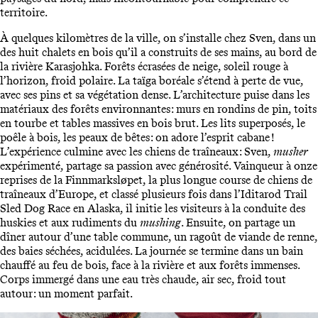
territoire.
À quelques kilomètres de la ville, on s’installe chez Sven, dans un
des huit chalets en bois qu’il a construits de ses mains, au bord de
la rivière Karasjohka. Forêts écrasées de neige, soleil rouge à
l’horizon, froid polaire. La taïga boréale s’étend à perte de vue,
avec ses pins et sa végétation dense. L’architecture puise dans les
matériaux des forêts environnantes : murs en rondins de pin, toits
en tourbe et tables massives en bois brut. Les lits superposés, le
poêle à bois, les peaux de bêtes : on adore l’esprit cabane !
L’expérience culmine avec les chiens de traîneaux : Sven,
musher
expérimenté, partage sa passion avec générosité. Vainqueur à onze
reprises de la Finnmarksløpet, la plus longue course de chiens de
traîneaux d’Europe, et classé plusieurs fois dans l’Iditarod Trail
Sled Dog Race en Alaska, il initie les visiteurs à la conduite des
huskies et aux rudiments du
mushing
. Ensuite, on partage un
dîner autour d’une table commune, un ragoût de viande de renne,
des baies séchées, acidulées. La journée se termine dans un bain
chauffé au feu de bois, face à la rivière et aux forêts immenses.
Corps immergé dans une eau très chaude, air sec, froid tout
autour : un moment parfait.