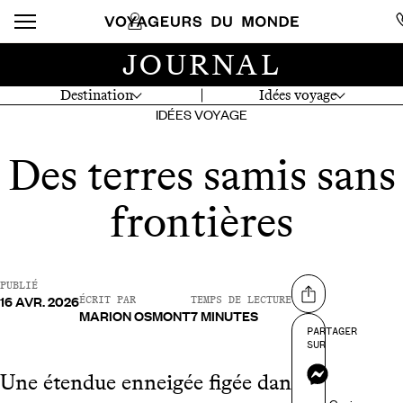
JOURNAL
Destination
Idées voyage
IDÉES VOYAGE
Des terres samis sans
frontières
PUBLIÉ
16 AVR. 2026
Partager sur
ÉCRIT PAR
TEMPS DE LECTURE
MARION OSMONT
7 MINUTES
PARTAGER
SUR
Messenger
Une étendue enneigée figée dans la