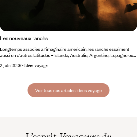
Les nouveaux ranchs
Longtemps associés à l’imaginaire américain, les ranchs essaiment
aussi en d’autres latitudes – Islande, Australie, Argentine, Espagne ou
en France. Ces nouvelles adresses réinterprètent l’héritage rural dans
2 juin 2026
-
Idées voyage
des zones peu densément habitées, où la nature domine et où l’activité
humaine se fait discrète. Autant de destinations que nous avons
parcourues pour sélectionner quelques-uns de ces nouveaux ranchs,
parmi les plus singuliers.
Voir tous nos articles Idées voyage
L’esprit
Voyageurs du