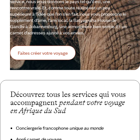
service, nous vous donnons le pays tel qu’il est, une
rencontre vraie. Et, comme toute réalité est un peu
supérieure à l’idée que l’on s’en fait, nous vous proposons le
supplément d’âme, l’ami local, la Satyagraha House de
Gandhi à Johannesburg, une atmosphère bien sentie. Et un
carnet d’adresses ajusté à vos envies.
Faites créer votre voyage
Découvrez tous les services qui vous
accompagnent
pendant votre voyage
en Afrique du Sud
Conciergerie francophone
unique au monde
Appli carnet
de voyage