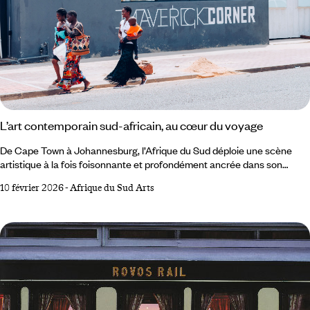
L’art contemporain sud-africain, au cœur du voyage
De Cape Town à Johannesburg, l’Afrique du Sud déploie une scène
artistique à la fois foisonnante et profondément ancrée dans son
histoire et son territoire. De musées novateurs en jardins de sculptures,
10 février 2026
-
Afrique du Sud Arts
chaque lieu offre un aperçu de la vitalité de la création contemporaine.
Au Zeitz, les expositions interrogent le rôle de l’art africain dans la
narration globale, tandis qu’à la Fondation Norval, les œuvres
dialoguent avec la nature.