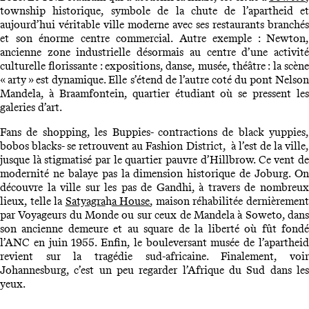
township historique, symbole de la chute de l’apartheid et
aujourd’hui véritable ville moderne avec ses restaurants branchés
et son énorme centre commercial. Autre exemple : Newton,
ancienne zone industrielle désormais au centre d’une activité
culturelle florissante : expositions, danse, musée, théâtre : la scène
« arty » est dynamique. Elle s’étend de l’autre coté du pont Nelson
Mandela, à Braamfontein, quartier étudiant où se pressent les
galeries d’art.
Fans de shopping, les Buppies- contractions de black yuppies,
bobos blacks- se retrouvent au Fashion District, à l’est de la ville,
jusque là stigmatisé par le quartier pauvre d’Hillbrow. Ce vent de
modernité ne balaye pas la dimension historique de Joburg. On
découvre la ville sur les pas de Gandhi, à travers de nombreux
lieux, telle la
Satyagra
h
a House
, maison réhabilitée dernièremen
par Voyageurs du Monde ou sur ceux de Mandela à Soweto, dans
son ancienne demeure et au square de la liberté où fût fondé
l’ANC en juin 1955. Enfin, le bouleversant musée de l’apartheid
revient sur la tragédie sud-africaine. Finalement, voir
Johannesburg, c’est un peu regarder l’Afrique du Sud dans les
yeux.