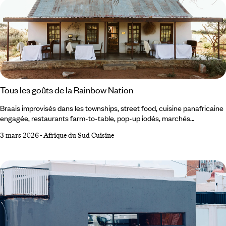
Tous les goûts de la Rainbow Nation
Braais improvisés dans les townships, street food, cuisine panafricaine
engagée, restaurants farm-to-table, pop-up iodés, marchés
effervescents du Cap, dîners d’auteur dans le silence du Kalahari : la
3 mars 2026
-
Afrique du Sud Cuisine
scène culinaire sud-africaine conjugue héritages zoulou, afrikaner et
malais et créativité contemporaine assumée. Un paysage
gastronomique aussi pluriel que le pays lui-même. L’art du braai Si
l’Afrique du Sud avait une saveur, cela serait sûrement celle du braai.