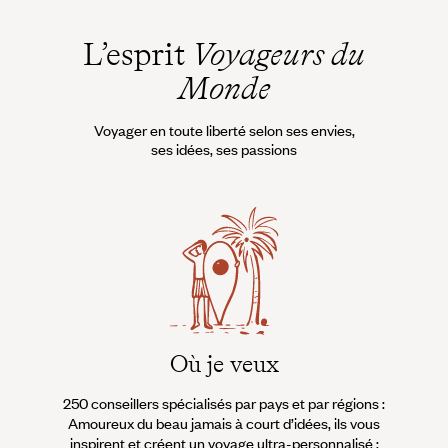
L’esprit
Voyageurs du
Monde
Voyager en toute liberté selon ses envies,
ses idées, ses passions
Où je veux
250 conseillers spécialisés par pays et par régions :
À 
Amoureux du beau jamais à court d’idées, ils vous
fran
inspirent et créent un voyage ultra-personnalisé :
suiven