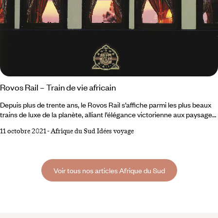
Rovos Rail – Train de vie africain
Depuis plus de trente ans, le Rovos Rail s’affiche parmi les plus beaux
trains de luxe de la planète, alliant l’élégance victorienne aux paysages
grandioses de l’Afrique Australe. Embarquement immédiat. Flash-
11 octobre 2021
-
Afrique du Sud Idées voyage
Back Été 2019. Sur les bords de l’Atlantique, la ville portuaire de Lobito
en Angola est le théâtre d’un évènement historique. Le Trail of Two
Oceans vient de faire son entrée en gare après un voyage de quinze
jours, entrepris à Dar es Salaam, capitale de la Tanzanie posée sur
Voir tous nos articles Afrique du Sud
l’océan Indien.