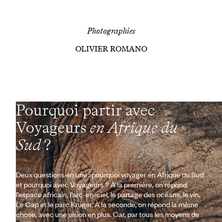
Photographies
OLIVIER ROMANO
Pourquoi partir avec
Voyageurs
en Afrique du
Sud
?
Deux questions en une : pourquoi voyager en Afrique du Sud
et pourquoi avec Voyageurs ? À la première, on répond
l’espace africain, l’arc-en-ciel, le partage des océans, le vin,
Le Cap et le parc Kruger. À la seconde, on répond la même
chose, avec une vision en plus. Car, par tous les moyens de