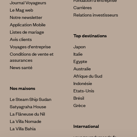
Fondation d'entreprise
Journal Voyageurs
Carrières
Le Mag web
Relations investisseurs
Notre newsletter
Application Mobile
Listes de mariage
Top destinations
Avis clients
Voyages d'entreprise
Japon
Conditions de vente et
Italie
assurances
Egypte
News santé
Australie
Afrique du Sud
Indonésie
Nos maisons
Etats-Unis
Brésil
Le Steam Ship Sudan
Grèce
Satyagraha House
La Flâneuse du Nil
La Villa Nomade
International
La Villa Bahia