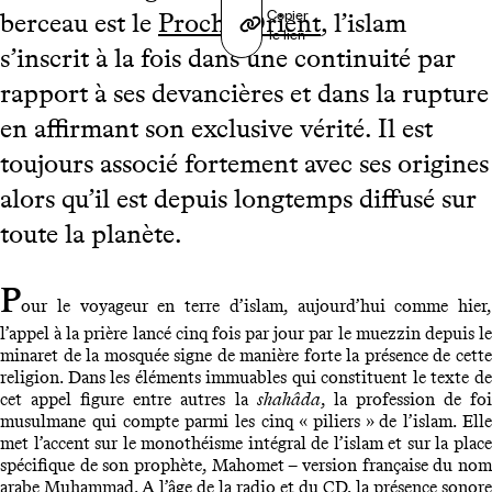
Copier
berceau est le
Proche Orient
, l’islam
le lien
s’inscrit à la fois dans une continuité par
rapport à ses devancières et dans la rupture
en affirmant son exclusive vérité. Il est
toujours associé fortement avec ses origines
alors qu’il est depuis longtemps diffusé sur
toute la planète.
P
our le voyageur en terre d’islam, aujourd’hui comme hier,
l’appel à la prière lancé cinq fois par jour par le muezzin depuis le
minaret de la mosquée signe de manière forte la présence de cette
religion. Dans les éléments immuables qui constituent le texte de
cet appel figure entre autres la
shahâda
, la profession de fo
musulmane qui compte parmi les cinq « piliers » de l’islam. Elle
met l’accent sur le monothéisme intégral de l’islam et sur la place
spécifique de son prophète, Mahomet – version française du nom
arabe Muhammad. A l’âge de la radio et du CD, la présence sonore