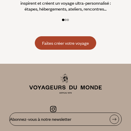
inspirent et créent un voyage ultra-personnalisé :
suiven
étapes, hébergements, ateliers, rencontres…
Faites créer votre voyage
Abonnez-vous à notre newsletter