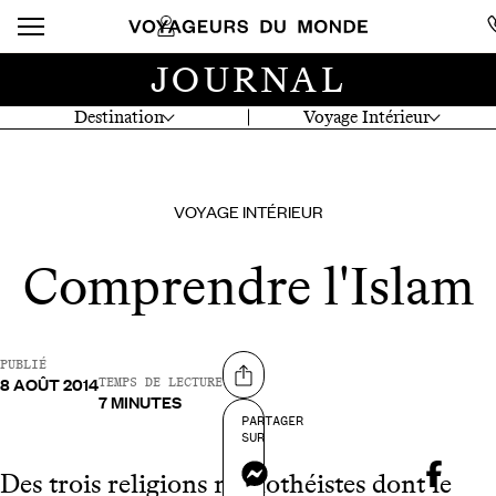
JOURNAL
Destination
Voyage Intérieur
VOYAGE INTÉRIEUR
Comprendre l'Islam
PUBLIÉ
8 AOÛT 2014
Partager sur
TEMPS DE LECTURE
7 MINUTES
PARTAGER
SUR
Messenger
Des trois religions monothéistes dont le