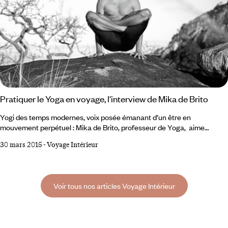
Pratiquer le Yoga en voyage, l'interview de Mika de Brito
Yogi des temps modernes, voix posée émanant d’un être en
mouvement perpétuel : Mika de Brito, professeur de Yoga, aime
dérouler son tapis aux quatre coins de la planète. Pour Voyageurs du
30 mars 2015
-
Voyage Intérieur
Monde, il s’apprête à accompagner une série de grands voyages qui le
mèneront, lui et ses disciples, de l’Islande au Japon.Décryptage entre
deux respirations. Quel intérêt selon vous d’associer découverte d’un
pays et pratique du yoga ?
Voir tous nos articles Voyage Intérieur