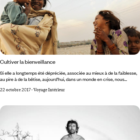
Cultiver la bienveillance
Si elle a longtemps été dépréciée, associée au mieux à de la faiblesse,
au pire à de la bêtise, aujourd’hui, dans un monde en crise, nous
redécouvrons les vertus de la gentillesse. Christophe André, psychiatre
22 octobre 2017
-
Voyage Intérieur
et auteur d’ouvrages sur l’art du bonheur, le constate : « la parole sur la
gentillesse se libère ». Et c’est tant mieux : la vraie gentillesse est tout
sauf une faiblesse ; elle est une force, un élan.