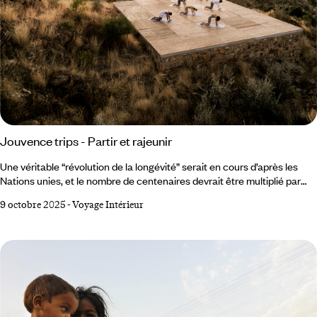
Jouvence trips - Partir et rajeunir
Une véritable “révolution de la longévité” serait en cours d’après les
Nations unies, et le nombre de centenaires devrait être multiplié par
huit d’ici 2050. Pouvoirs régénérants ou anti-âge de la nature – plantes
9 octobre 2025
-
Voyage Intérieur
médicinales, shinrin-yoku (bain de forêt)… –, programmes
d’optimisation du corps, avec technologies de pointe et substances
magiques : le monde regorge de lieux où il devient possible d’arrêter
le temps.