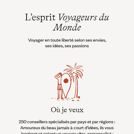
L’esprit
Voyageurs du
Monde
Voyager en toute liberté selon ses envies,
ses idées, ses passions
Où je veux
250 conseillers spécialisés par pays et par régions :
À 
Amoureux du beau jamais à court d’idées, ils vous
fran
inspirent et créent un voyage ultra-personnalisé :
suiven