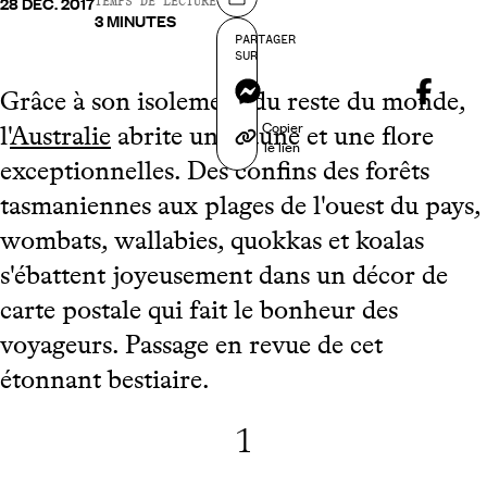
28 DÉC. 2017
Partager sur
TEMPS DE LECTURE
3 MINUTES
PARTAGER
SUR
Messenger
Grâce à son isolement du reste du monde,
Copier
l'
Australie
abrite une faune et une flore
le lien
exceptionnelles. Des confins des forêts
tasmaniennes aux plages de l'ouest du pays,
wombats, wallabies, quokkas et koalas
s'ébattent joyeusement dans un décor de
carte postale qui fait le bonheur des
voyageurs. Passage en revue de cet
étonnant bestiaire.
1