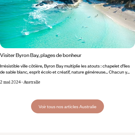
Visiter Byron Bay, plages de bonheur
Irrésistible ville côtière, Byron Bay multiplie les atouts : chapelet d’îles
de sable blanc, esprit écolo et créatif, nature généreuse… Chacun y
trouve son compte, des surfeurs bronzés aux artisans et designers.
2 mai 2024
-
Australie
Une pépite de plus pour l’Australie. Certains sites ont l’extraordinaire
générosité de donner à chacun la sensation de vivre un moment
unique. C’est le cas de Byron Bay. Des plages qui courent sur dix
kilomètres face à l’océan Pacifique,
Voir tous nos articles Australie