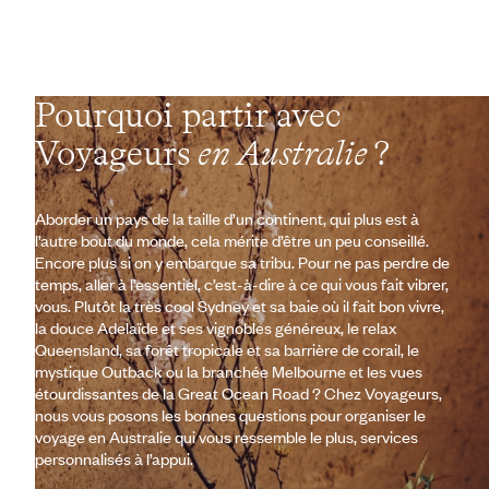
Pourquoi partir avec
Voyageurs
en Australie
?
Aborder un pays de la taille d’un continent, qui plus est à
l’autre bout du monde, cela mérite d’être un peu conseillé.
Encore plus si on y embarque sa tribu. Pour ne pas perdre de
temps, aller à l’essentiel, c’est-à-dire à ce qui vous fait vibrer,
vous. Plutôt la très cool Sydney et sa baie où il fait bon vivre,
la douce Adelaïde et ses vignobles généreux, le relax
Queensland, sa forêt tropicale et sa barrière de corail, le
mystique Outback ou la branchée Melbourne et les vues
étourdissantes de la Great Ocean Road ? Chez Voyageurs,
nous vous posons les bonnes questions pour organiser le
voyage en Australie qui vous ressemble le plus, services
personnalisés à l’appui.