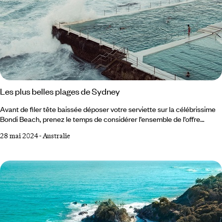
Les plus belles plages de Sydney
Avant de filer tête baissée déposer votre serviette sur la célébrissime
Bondi Beach, prenez le temps de considérer l’ensemble de l’offre
balnéaire. Les plus belles plages de Sydney ne sont pas toujours les
28 mai 2024
-
Australie
plus connues. Loin s’en faut. Côté baie ou directement sur le
Pacifique ? Pour surfer ou pour barboter en famille ? Plutôt barbecue
les pieds dans le sable ou restaurant le regard vers le large ? Il existe
autant de plages que d’envies à Sydney, des plus animées aux plus
confidentielles.