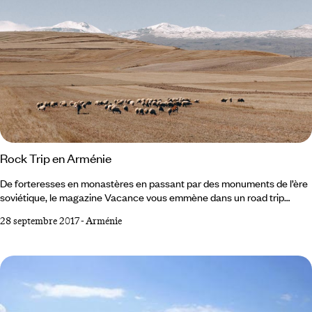
Rock Trip en Arménie
De forteresses en monastères en passant par des monuments de l’ère
soviétique, le magazine Vacance vous emmène dans un road trip
insolite, à la découverte des trésors d’architecture de l’Arménie, pays
28 septembre 2017
-
Arménie
construit sur toutes sortes de roches volcaniques que ses bâtisseurs
façonnèrent avec brio depuis le Moyen Âge. Entre pics et canyons,
récit vertigineux sur le sens et les secrets de la pierre. Planquée au
flanc du Caucase, l’Arménie est une immense carrière de pierres.