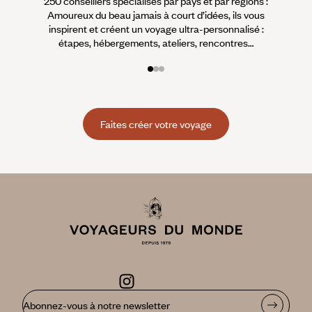
250 conseillers spécialisés par pays et par régions :
À 
Amoureux du beau jamais à court d’idées, ils vous
fran
inspirent et créent un voyage ultra-personnalisé :
suiven
étapes, hébergements, ateliers, rencontres…
Faites créer votre voyage
Abonnez-vous à notre newsletter