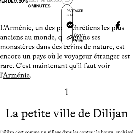
1ER DÉC. 2016
Partager sur
TEMPS DE LECTURE
3 MINUTES
PARTAGER
SUR
Messenger
L'Arménie, un des pays chrétiens les plus
Copier
anciens au monde, qui égrène ses
le lien
monastères dans des écrins de nature, est
encore un pays où le voyageur étranger est
rare. C'est maintenant qu'il faut voir
l'
Arménie
.
1
La petite ville de Dilijan
Dilijan
c'est comme un village dans les contes : le bourg, enchâssé