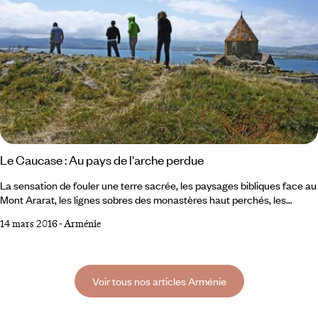
Le Caucase : Au pays de l'arche perdue
La sensation de fouler une terre sacrée, les paysages bibliques face au
Mont Ararat, les lignes sobres des monastères haut perchés, les
sonorités du jazz qui s’échappe des terrasses, la rondeur du vin bu sous
14 mars 2016
-
Arménie
les tonnelles : on aime tout de l’Arménie. Premier choc sur le trajet
entre l’aéroport et Erevan : les abords de la ville sont un Las Vegas
caucasien, version kitsch post-soviétique. Début de soirée à Erevan,
Voir tous nos articles Arménie