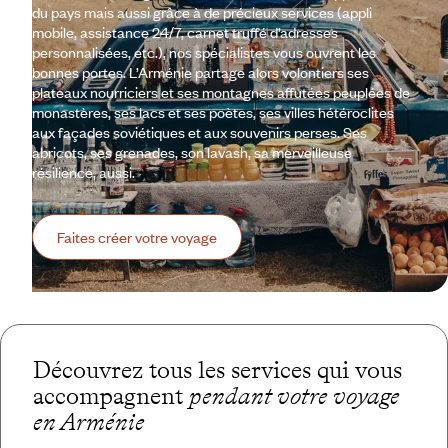
du pays mais aussi grâce à de précieux services (appli
mobile, assistance 24/7, carnet truffé d’adresses
personnalisées, etc.), nos spécialistes vous ouvrent les
bonnes portes. L’Arménie partage alors volontiers ses
plateaux nourriciers et ses montagnes affutées peuplées de
monastères, ses lacs et ses poètes, ses villes hétéroclites
aux façades soviétiques et aux souvenirs perses. Ses
abricots, ses grenades, son lavash, sa merveilleuse
résilience, aussi.
Faites créer votre voyage
Découvrez tous les services qui vous
accompagnent
pendant votre voyage
en Arménie