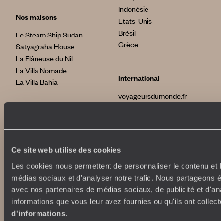
Indonésie
Nos maisons
Etats-Unis
Brésil
Le Steam Ship Sudan
Grèce
Satyagraha House
La Flâneuse du Nil
La Villa Nomade
International
La Villa Bahia
voyageursdumonde.fr
voyageursdumonde.be
voyageursdumonde.ch/de
voyageursdumonde.ca
voyageursdumonde.com
Ce site web utilise des cookies
originaltravel.co.uk
Les cookies nous permettent de personnaliser le contenu et le
originaldiving.com
médias sociaux et d'analyser notre trafic. Nous partageons ég
extraordinaryjourneys.com
avec nos partenaires de médias sociaux, de publicité et d'an
informations que vous leur avez fournies ou qu'ils ont collect
d'informations
.