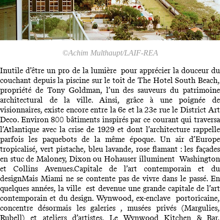
©Achim Multhaupt/LAIF-REA
Inutile d’être un pro de la lumière pour apprécier la douceur du
couchant depuis la piscine sur le toit de The Hotel South Beach,
propriété de Tony Goldman, l’un des sauveurs du patrimoine
architectural de la ville. Ainsi, grâce à une poignée de
visionnaires, existe encore entre la 6e et la 23e rue le District Art
Deco. Environ 800 bâtiments inspirés par ce courant qui traversa
l’Atlantique avec la crise de 1929 et dont l’architecture rappelle
parfois les paquebots de la même époque. Un air d’Europe
tropicalisé, vert pistache, bleu lavande, rose flamant : les façades
en stuc de Maloney, Dixon ou Hohauser illuminent Washington
et Collins Avenues.Capitale de l’art contemporain et du
designMais Miami ne se contente pas de vivre dans le passé. En
quelques années, la ville est devenue une grande capitale de l’art
contemporain et du design. Wynwood, ex-enclave portoricaine,
concentre désormais les galeries , musées privés (Margulies,
Rubell) et ateliers d’artistes. Le Wynwood Kitchen & Bar,