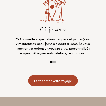
Où je veux
250 conseillers spécialisés par pays et par régions :
À 
Amoureux du beau jamais à court d’idées, ils vous
fran
inspirent et créent un voyage ultra-personnalisé :
suiven
étapes, hébergements, ateliers, rencontres…
Faites créer votre voyage