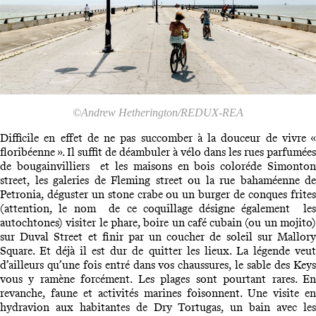
©Andrew Hetherington/REDUX-REA
Difficile en effet de ne pas succomber à la douceur de vivre «
floribéenne ». Il suffit de déambuler à vélo dans les rues parfumées
de bougainvilliers et les maisons en bois coloréde Simonton
street, les galeries de Fleming street ou la rue bahaméenne de
Petronia, déguster un stone crabe ou un burger de conques frites
(attention, le nom de ce coquillage désigne également les
autochtones) visiter le phare, boire un café cubain (ou un mojito)
sur Duval Street et finir par un coucher de soleil sur Mallory
Square. Et déjà il est dur de quitter les lieux. La légende veut
d’ailleurs qu’une fois entré dans vos chaussures, le sable des Keys
vous y ramène forcément. Les plages sont pourtant rares. En
revanche, faune et activités marines foisonnent. Une visite en
hydravion aux habitantes de Dry Tortugas, un bain avec les