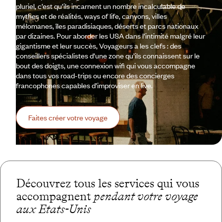
pluriel, c’est qu’ils incarnent un nombre incalculable de
mythes et de réalités, ways of life, canyons, villes
mélomanes, îles paradisiaques, déserts et parcs nationaux
par dizaines. Pour aborder les USA dans l’intimité malgré leur
gigantisme et leur succès, Voyageurs a les clefs : des
conseillers spécialistes d’une zone qu’ils connaissent sur le
bout des doigts, une connexion wifi qui vous accompagne
dans tous vos road-trips ou encore des concierges
francophones capables d’improviser en live.
Faites créer votre voyage
Découvrez tous les services qui vous
accompagnent
pendant votre voyage
aux Etats-Unis