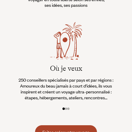
ses idées, ses passions
Où je veux
250 conseillers spécialisés par pays et par régions :
À 
Amoureux du beau jamais à court d’idées, ils vous
fran
inspirent et créent un voyage ultra-personnalisé :
suiven
étapes, hébergements, ateliers, rencontres…
Faites créer votre voyage