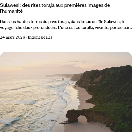
Sulawesi : des rites toraja aux premières images de
l’humanité
Dans les hautes terres du pays toraja, dans le sud de l’île Sulawesi, le
voyage relie deux profondeurs. L’une est culturelle, vivante, portée par
des rites et une architecture typique autour de Rantepao. L’autre est
24 mars 2026
-
Indonésie Iles
vertigineuse : dans le karst de Maros, des peintures rupestres d’environ
68000 ans figurent parmi les plus anciennes connues au monde. Ici,
l’histoire humaine prend un relief inattendu. De Makassar au karst de
Maros :