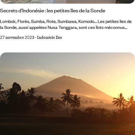
Secrets d’Indonésie : les petites îles de la Sonde
Lombok, Florès, Sumba, Rote, Sumbawa, Komodo… Les petites îles de
la Sonde, aussi appelées Nusa Tenggara, sont ces îlots méconnus
reliant Bali au Timor oriental. Peu accessibles depuis nos contrées,
27 novembre 2023
-
Indonésie Iles
elles restent souvent dans l’ombre des grandes, à l’instar de la très
médiatique Bali. Pourtant, longtemps préservées du tourisme, elles ont
conservé leurs richesses : une grande diversité ethnique et linguistique,
la cohabitation réussie de croyances, rites et cultures, sur fond
d’histoire coloniale et de nature merveilleuse.