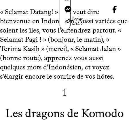
Messenger
« Selamat Datang! » cela veut dire
Copier
bienvenue en Indonésien. Aussi variées que
le lien
soient les îles, vous l'entendrez partout. «
Selamat Pagi ! » (bonjour, le matin), «
Terima Kasih » (merci), « Selamat Jalan »
(bonne route), apprenez vous aussi
quelques mots d'Indonésien, et voyez
s'élargir encore le sourire de vos hôtes.
1
Les dragons de Komodo