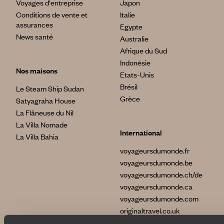
Voyages d'entreprise
Japon
Conditions de vente et
Italie
assurances
Egypte
News santé
Australie
Afrique du Sud
Indonésie
Nos maisons
Etats-Unis
Brésil
Le Steam Ship Sudan
Grèce
Satyagraha House
La Flâneuse du Nil
La Villa Nomade
International
La Villa Bahia
voyageursdumonde.fr
voyageursdumonde.be
voyageursdumonde.ch/de
voyageursdumonde.ca
voyageursdumonde.com
originaltravel.co.uk
originaldiving.com