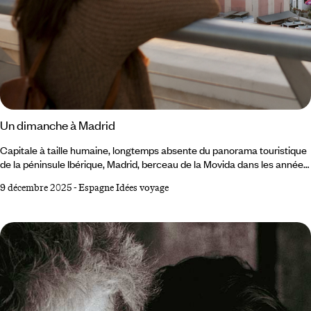
Un dimanche à Madrid
Capitale à taille humaine, longtemps absente du panorama touristique
de la péninsule Ibérique, Madrid, berceau de la Movida dans les années
1980, déborde de (ré)créativité décomplexée, y compris le septième
9 décembre 2025
-
Espagne Idées voyage
jour. Dimanche matin au sud de la capitale. Dans le parc Lineal del
Manzanares, coureurs et cyclistes filent sur la passerelle Arganzuela,
et soufflent entre les oliveraies bordant la rivière. Sur la pelouse de la
Pradera, les jeunes Gatos (surnom des Madrilènes) tapent le ballon, un
maillot blanc floqué du numéro de leur idole.