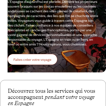
L’Espagne d’aujourd’hui est plurielle. Derrière les projecteurs
souvent braqués sur les costas ensoleillées ou les contrées
andalouses se cachent des villes pleines de créativité, des
campagnes de caractère, des îles que l’on se chuchote entre
initiés. Voyageurs vous guide à travers cette Espagne loin
des clichés. Faites confiance à nos équipes de conseillers
spécialistes et concierges francophones, portés par une
vaste gamme de services personnalisables et une approche
responsable du voyage. L’Espagne en train ou en ferry, en
hiver ou entre amis ? Nous inspirons, vous choisissez.
Faites créer votre voyage
Découvrez tous les services qui vous
accompagnent
pendant votre voyage
en Espagne