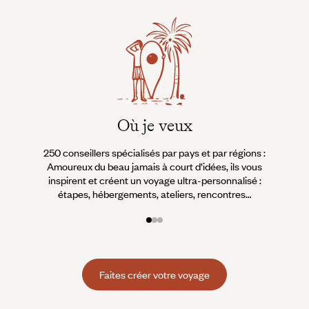
Où je veux
250 conseillers spécialisés par pays et par régions :
À 
Amoureux du beau jamais à court d’idées, ils vous
fran
inspirent et créent un voyage ultra-personnalisé :
suiven
étapes, hébergements, ateliers, rencontres…
Faites créer votre voyage