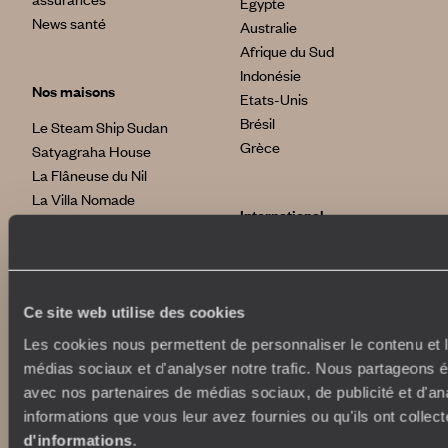
Egypte
News santé
Australie
Afrique du Sud
Indonésie
Nos maisons
Etats-Unis
Brésil
Le Steam Ship Sudan
Grèce
Satyagraha House
La Flâneuse du Nil
La Villa Nomade
International
La Villa Bahia
voyageursdumonde.fr
voyageursdumonde.be
voyageursdumonde.ch/de
Ce site web utilise des cookies
voyageursdumonde.ca
Les cookies nous permettent de personnaliser le contenu et le
voyageursdumonde.com
médias sociaux et d'analyser notre trafic. Nous partageons ég
originaltravel.co.uk
avec nos partenaires de médias sociaux, de publicité et d'an
originaldiving.com
informations que vous leur avez fournies ou qu'ils ont collect
extraordinaryjourneys.com
d'informations
.