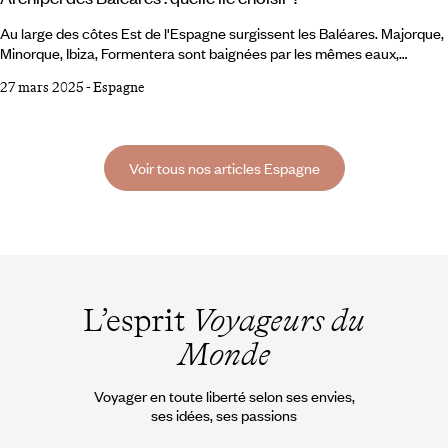
Au large des côtes Est de l'Espagne surgissent les Baléares. Majorque,
Minorque, Ibiza, Formentera sont baignées par les mêmes eaux,
sublimées par le même ciel azur, réchauffées par le même soleil – mais
27 mars 2025
-
Espagne
chacune a sa personnalité et son propre charme. Alors on vous
emporte pour un tour d’horizon, pour vous permettre de choisir votre
île. Majorque « Le ciel est d’un bleu de turquoise, la mer est d’azur, les
montagnes vertes comme l’émeraude.
Voir tous nos articles Espagne
L’esprit
Voyageurs du
Monde
Voyager en toute liberté selon ses envies,
ses idées, ses passions