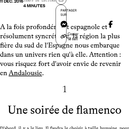
11 DÉC. 2016
Partager sur
TEMPS DE LECTURE
4 MINUTES
PARTAGER
SUR
Messenger
A la fois profondément espagnole et
Copier
résolument syncrétique, la région la plus
le lien
fière du sud de l'Espagne nous embarque
dans un univers rien qu'à elle. Attention :
vous risquez fort d'avoir envie de revenir
en
Andalousie
.
1
Une soirée de flamenco
D'abord, il y a le lieu. Il faudra le choisir à taille humaine, pour