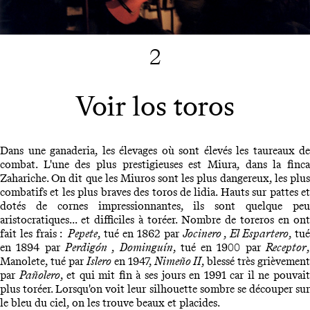
2
Voir los toros
Dans une ganaderia, les élevages où sont élevés les taureaux de
combat. L'une des plus prestigieuses est Miura, dans la finca
Zahariche. On dit que les Miuros sont les plus dangereux, les plus
combatifs et les plus braves des toros de lidia. Hauts sur pattes et
dotés de cornes impressionnantes, ils sont quelque peu
aristocratiques... et difficiles à toréer. Nombre de toreros en ont
fait les frais :
Pepete
, tué en 1862 par
Jocinero
,
El Espartero
, tu
en 1894 par
Perdigón
,
Dominguín
, tué en 1900 par
Receptor
Manolete, tué par
Islero
en 1947,
Nimeño II
, blessé très grièvement
par
Pañolero
, et qui mit fin à ses jours en 1991 car il ne pouvai
plus toréer. Lorsqu'on voit leur silhouette sombre se découper sur
le bleu du ciel, on les trouve beaux et placides.