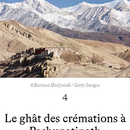
©Bartosz Hadyniak / Getty Images
4
Le ghât des crémations à