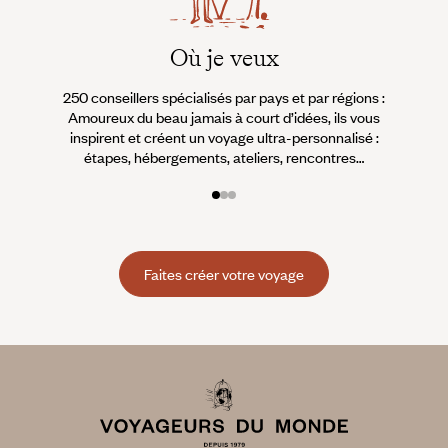
Où je veux
250 conseillers spécialisés par pays et par régions :
À 
Amoureux du beau jamais à court d’idées, ils vous
fran
inspirent et créent un voyage ultra-personnalisé :
suiven
étapes, hébergements, ateliers, rencontres…
Faites créer votre voyage