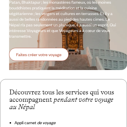
Patan, Bhaktapur ; les monastères fameux, où les moines
bouddhistes pratiquent la méditation et la cuisine
végétarienne ; les vergers et cultures en terrasses. Et il y a
aussi de belles randonnées au pied des hautes cimes. Le
Népal n’a pas seulement un physique, il a aussi un esprit. Qui
intéresse Voyageurs et que Voyageurs a à cœur de vous
transmettre.
Faites créer votre voyage
Découvrez tous les services qui vous
accompagnent
pendant votre voyage
au Népal
Appli carnet
de voyage