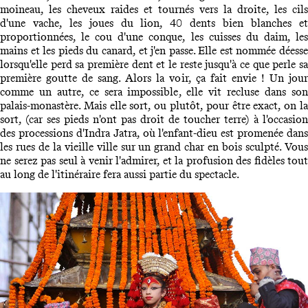
moineau, les cheveux raides et tournés vers la droite, les cils
d'une vache, les joues du lion, 40 dents bien blanches et
proportionnées, le cou d'une conque, les cuisses du daim, les
mains et les pieds du canard, et j'en passe. Elle est nommée déesse
lorsqu'elle perd sa première dent et le reste jusqu'à ce que perle sa
première goutte de sang. Alors la voir, ça fait envie ! Un jour
comme un autre, ce sera impossible, elle vit recluse dans son
palais-monastère. Mais elle sort, ou plutôt, pour être exact, on la
sort, (car ses pieds n'ont pas droit de toucher terre) à l'occasion
des processions d'Indra Jatra, où l'enfant-dieu est promenée dans
les rues de la vieille ville sur un grand char en bois sculpté. Vous
ne serez pas seul à venir l'admirer, et la profusion des fidèles tout
au long de l'itinéraire fera aussi partie du spectacle.