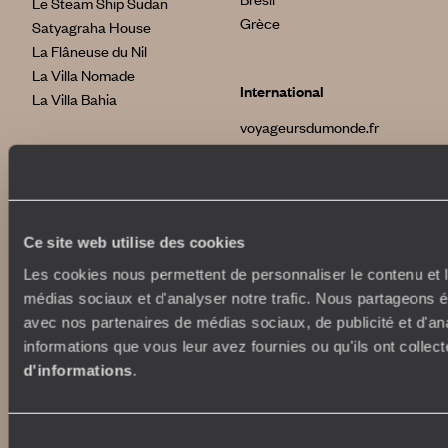
Le Steam Ship Sudan
Grèce
Satyagraha House
La Flâneuse du Nil
La Villa Nomade
International
La Villa Bahia
voyageursdumonde.fr
voyageursdumonde.be
voyageursdumonde.ch/de
voyageursdumonde.ca
voyageursdumonde.com
Ce site web utilise des cookies
originaltravel.co.uk
originaldiving.com
Les cookies nous permettent de personnaliser le contenu et le
extraordinaryjourneys.com
médias sociaux et d'analyser notre trafic. Nous partageons ég
avec nos partenaires de médias sociaux, de publicité et d'an
informations que vous leur avez fournies ou qu'ils ont collect
d'informations
.
Sélection