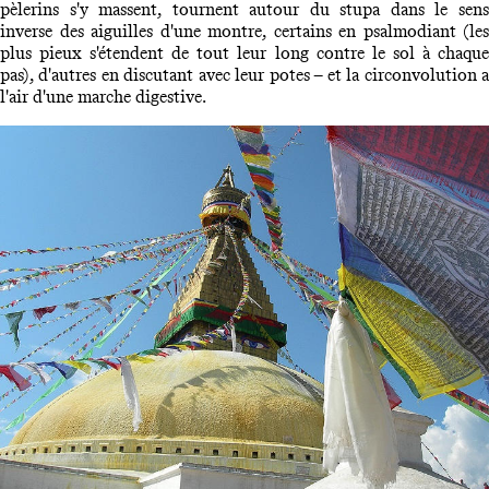
pèlerins s'y massent, tournent autour du stupa dans le sens
inverse des aiguilles d'une montre, certains en psalmodiant (les
plus pieux s'étendent de tout leur long contre le sol à chaque
pas), d'autres en discutant avec leur potes – et la circonvolution a
l'air d'une marche digestive.