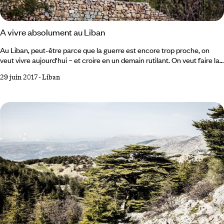
A vivre absolument au Liban
Au Liban, peut-être parce que la guerre est encore trop proche, on
veut vivre aujourd'hui – et croire en un demain rutilant. On veut faire la
fête , on construit des hôtels fastueux, des centres commerciaux de
29 juin 2017
-
Liban
luxe, des boîtes de nuit qui scintillent. 1 La grotte aux pigeons C'est un
des endroits emblématiques de la ville, cet arc de triomphe naturel qui
enjambe la mer face à Beyrouth. Ici, on l'appelle Raouché, une
déformation du mot rocher.