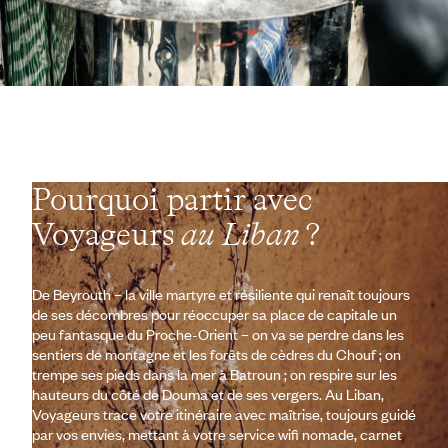
Pourquoi partir avec
Voyageurs
au Liban
?
De Beyrouth – la ville martyre et résiliente qui renaît toujours
de ses décombres pour réoccuper sa place de capitale un
peu fantasque du Proche-Orient – on va se perdre dans les
sentiers de montagne et les forêts de cèdres du Chouf ; on
trempe ses pieds dans la mer à Batroun ; on respire sur les
hauteurs du côté de Douma et de ses vergers. Au Liban,
Voyageurs trace votre itinéraire avec maîtrise, toujours guidé
par vos envies, mettant à votre service wifi nomade, carnet