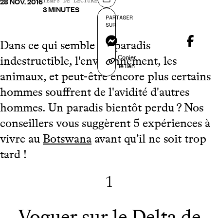
28 NOV. 2016
Partager sur
TEMPS DE LECTURE
3 MINUTES
PARTAGER
SUR
Messenger
Dans ce qui semble un paradis
Copier
indestructible, l'environnement, les
le lien
animaux, et peut-être encore plus certains
hommes souffrent de l'avidité d'autres
hommes. Un paradis bientôt perdu ? Nos
conseillers vous suggèrent 5 expériences à
vivre au
Botswana
avant qu’il ne soit trop
tard !
1
Voguer sur le Delta de