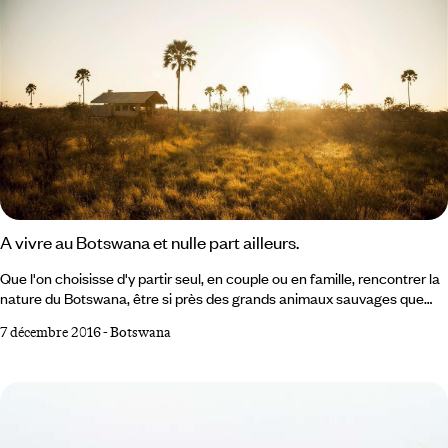
A vivre au Botswana et nulle part ailleurs.
Que l'on choisisse d'y partir seul, en couple ou en famille, rencontrer la
nature du Botswana, être si près des grands animaux sauvages que
l'on croit pouvoir les toucher, est un voyage où par moment on trouve le
7 décembre 2016
-
Botswana
bonheur de redevenir enfant. Nos conseillers vous suggèrent 5
expériences à vivre au Botswana et nulle part ailleurs ! 1 Survoler la
nature en avion Ce sont de tous petits avions, qui volent à basse
altitude.