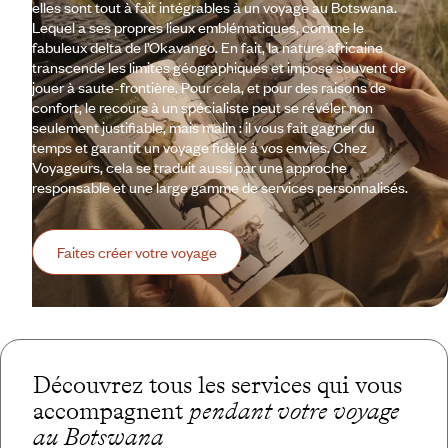
elles sont tout à fait intégrables à un voyage au Botswana.
Lequel a ses propres lieux emblématiques, comme le
fabuleux delta de l’Okavango. En fait, la nature africaine
transcende les limites géographiques et impose souvent de
jouer à saute-frontière. Pour cela, et pour des raisons de
confort, le recours à un spécialiste peut se révéler non
seulement justifiable, mais malin : il vous fait gagner du
temps et garantit un voyage fidèle à vos envies. Chez
Voyageurs, cela se traduit aussi par une approche
responsable et une large gamme de services personnalisés.
Faites créer votre voyage
Découvrez tous les services qui vous
accompagnent
pendant votre voyage
au Botswana