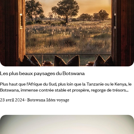
Les plus beaux paysages du Botswana
Plus haut que l’Afrique du Sud, plus loin que la Tanzanie ou le Kenya, le
Botswana, immense contrée stable et prospère, regorge de trésors
naturels. Du delta du mythique Okavango aux portions les plus arides
23 avril 2024
-
Botswana Idées voyage
du désert du Kalahari, en passant par les marais et pans peuplés
d’animaux plus sauvages les uns que les autres, c’est toute une Afrique
que vous allez (re)découvrir. Delta de l'Okavango Le fleuve