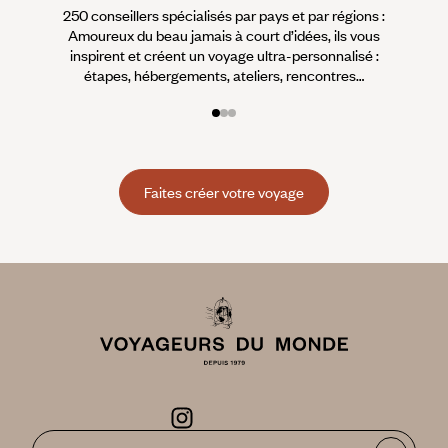
250 conseillers spécialisés par pays et par régions :
À 
Amoureux du beau jamais à court d’idées, ils vous
fran
inspirent et créent un voyage ultra-personnalisé :
suiven
étapes, hébergements, ateliers, rencontres…
Faites créer votre voyage