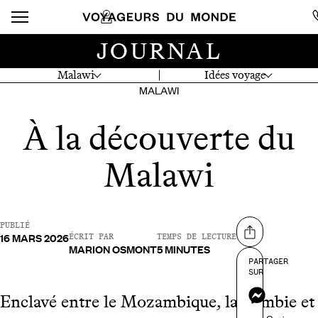
JOURNAL
Malawi
Idées voyage
MALAWI
À la découverte du
Malawi
PUBLIÉ
16 MARS 2026
Partager sur
ÉCRIT PAR
TEMPS DE LECTURE
MARION OSMONT
5 MINUTES
PARTAGER
SUR
Messenger
Enclavé entre le Mozambique, la Zambie et