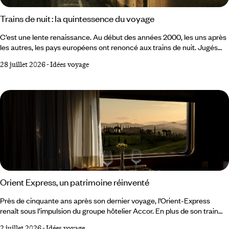
Trains de nuit : la quintessence du voyage
C’est une lente renaissance. Au début des années 2000, les uns après
les autres, les pays européens ont renoncé aux trains de nuit. Jugés
trop coûteux, trop lents, inadaptés à la concurrence de l’avion low cost
28 juillet 2026
-
Idées voyage
et du TGV, ils semblaient condamnés à disparaître. Dans l’imaginaire
collectif, le train de nuit appartenait à un temps révolu. Mais le
mouvement s’est inversé et il apparaît aujourd’hui comme le moyen de
transport le plus adapté aux enjeux de mobilité actuels et futurs.
Orient Express, un patrimoine réinventé
Près de cinquante ans après son dernier voyage, l’Orient-Express
renaît sous l’impulsion du groupe hôtelier Accor. En plus de son train
historique, la marque éponyme déploie un univers qui s’étend
2 juillet 2026
-
Idées voyage