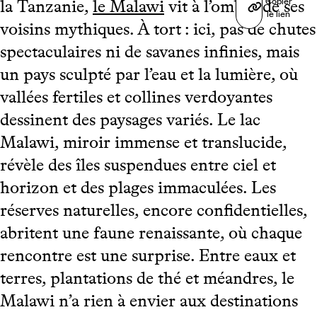
Copier
la Tanzanie,
le Malawi
vit à l’ombre de ses
le lien
voisins mythiques. À tort : ici, pas de chutes
spectaculaires ni de savanes infinies, mais
un pays sculpté par l’eau et la lumière, où
vallées fertiles et collines verdoyantes
dessinent des paysages variés. Le lac
Malawi, miroir immense et translucide,
révèle des îles suspendues entre ciel et
horizon et des plages immaculées. Les
réserves naturelles, encore confidentielles,
abritent une faune renaissante, où chaque
rencontre est une surprise. Entre eaux et
terres, plantations de thé et méandres, le
Malawi n’a rien à envier aux destinations