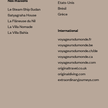
Nos maisons
Etats-Unis
Brésil
Le Steam Ship Sudan
Grèce
Satyagraha House
La Flâneuse du Nil
La Villa Nomade
International
La Villa Bahia
voyageursdumonde.fr
voyageursdumonde.be
voyageursdumonde.ch/de
voyageursdumonde.ca
voyageursdumonde.com
originaltravel.co.uk
originaldiving.com
extraordinaryjourneys.com