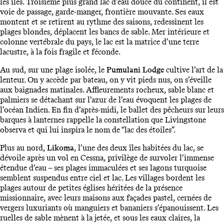
les îles. Troisième plus grand lac d’eau douce du continent, il est
voie de passage, garde-manger, frontière mouvante. Ses eaux
montent et se retirent au rythme des saisons, redessinent les
plages blondes, déplacent les bancs de sable. Mer intérieure et
colonne vertébrale du pays, le lac est la matrice d’une terre
lacustre, à la fois fragile et féconde.
Au sud, sur une plage isolée, le
Pumulani Lodge
cultive l’art de la
lenteur. On y accède par bateau, on y vit pieds nus, on s’éveille
aux baignades matinales. Affleurements rocheux, sable blanc et
palmiers se détachant sur l’azur de l’eau évoquent les plages de
l’océan Indien. En fin d’après-midi, le ballet des pêcheurs sur leurs
barques à lanternes rappelle la constellation que Livingstone
observa et qui lui inspira le nom de “lac des étoiles”.
Plus au nord,
Likoma
, l’une des deux îles habitées du lac, se
dévoile après un vol en Cessna, privilège de survoler l’immense
étendue d’eau – ses plages immaculées et ses lagons turquoise
semblent suspendus entre ciel et lac. Les villages bordent les
plages autour de petites églises héritées de la présence
missionnaire, avec leurs maisons aux façades pastel, cernées de
vergers luxuriants où manguiers et bananiers s’épanouissent. Les
ruelles de sable mènent à la jetée, et sous les eaux claires, la