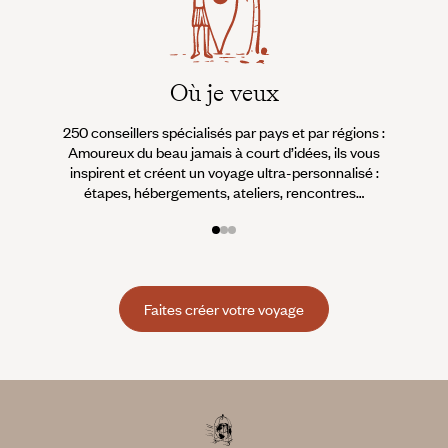
Où je veux
250 conseillers spécialisés par pays et par régions :
À 
Amoureux du beau jamais à court d’idées, ils vous
fran
inspirent et créent un voyage ultra-personnalisé :
suiven
étapes, hébergements, ateliers, rencontres…
Faites créer votre voyage