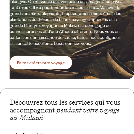
Lilongwe. On n’associe qu’avec peine des images à ce pays.
Tant mieux ! Il y a pourtant un lac majeur, le lac… Malawi ; de
grands animaux, éléphants, hippopotames, rhinocéros ; des
plantations de théiers ; de beaux paysages agricoles et la
grande Blantyre. Voyager au Malawi est donc gage de
bonnes surprises et d’une Afrique différente. Nous vous en
parlons en connaissance de cause, faites-nous confiance.
Et, sur cette excellente base, confiez-vous.
Faites créer votre voyage
Découvrez tous les services qui vous
accompagnent
pendant votre voyage
au Malawi