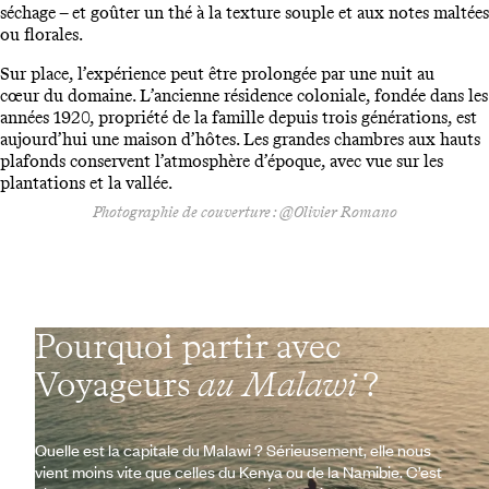
séchage – et goûter un thé à la texture souple et aux notes maltées
ou florales.
Sur place, l’expérience peut être prolongée par une nuit au
cœur du domaine. L’ancienne résidence coloniale, fondée dans les
années 1920, propriété de la famille depuis trois générations, est
aujourd’hui une maison d’hôtes. Les grandes chambres aux hauts
plafonds conservent l’atmosphère d’époque, avec vue sur les
plantations et la vallée.
Photographie de couverture : @Olivier Romano
Pourquoi partir avec
Voyageurs
au Malawi
?
Quelle est la capitale du Malawi ? Sérieusement, elle nous
vient moins vite que celles du Kenya ou de la Namibie. C’est