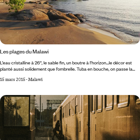
Les plages du Malawi
L’eau cristalline à 26°, le sable fin, un boutre à l’horizon…le décor est
planté aussi solidement que l’ombrelle. Tuba en bouche, on passe la
tête sous l’eau pour voir passer les cichlidés multicolores. Un seul détail
15 mars 2015
-
Malawi
cloche : l’eau est douce ! Logique car malgré les apparences nous
sommes à 800 kilomètres de l’océan Indien, sur les rives du lac Malawi,
9ème mondial par sa taille : 585 kilomètres de long, 30 à 80 de large.