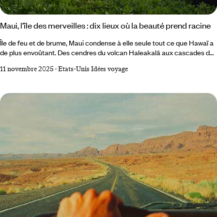
Maui, l’île des merveilles : dix lieux où la beauté prend racine
Île de feu et de brume, Maui condense à elle seule tout ce que Hawaï a
de plus envoûtant. Des cendres du volcan Haleakalā aux cascades de
Hāna, des tortues d’Ho‘okipa aux surfeurs de Lahaina, l’île déploie un
11 novembre 2025
-
Etats-Unis Idées voyage
théâtre vivant où la nature semble improviser sa propre symphonie.
Entre mer, jungle et montagne, chaque recoin raconte une histoire,
chaque vent porte une légende. Voici les lieux à ne surtout pas
manquer pour saisir l’esprit de Maui, l’île qui fait battre le cœur de
l’archipel.