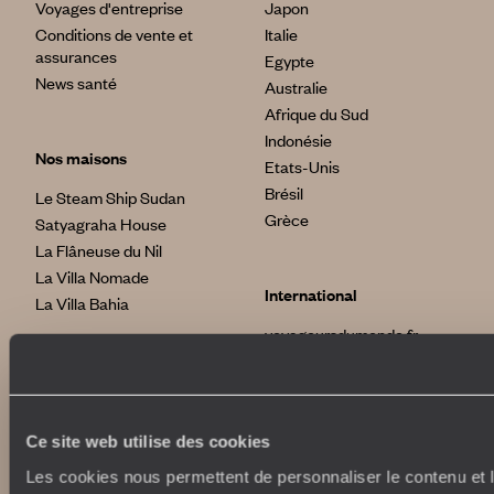
Voyages d'entreprise
Japon
Conditions de vente et
Italie
assurances
Egypte
News santé
Australie
Afrique du Sud
Indonésie
Nos maisons
Etats-Unis
Brésil
Le Steam Ship Sudan
Grèce
Satyagraha House
La Flâneuse du Nil
La Villa Nomade
International
La Villa Bahia
voyageursdumonde.fr
voyageursdumonde.be
voyageursdumonde.ch/de
voyageursdumonde.ca
voyageursdumonde.com
Ce site web utilise des cookies
originaltravel.co.uk
Les cookies nous permettent de personnaliser le contenu et le
originaldiving.com