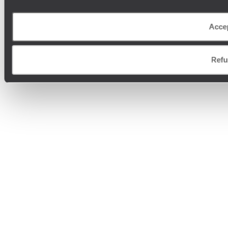
Acce
Refu