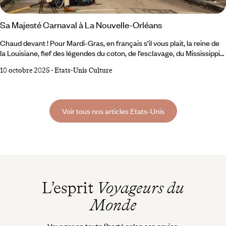
Sa Majesté Carnaval à La Nouvelle-Orléans
Chaud devant ! Pour Mardi-Gras, en français s’il vous plait, la reine de
la Louisiane, fief des légendes du coton, de l’esclavage, du Mississippi
et de toutes les musiques à faire pleurer l’âme sur un accord de guitare,
10 octobre 2025
-
Etats-Unis Culture
envoie balader ses soucis pour une semaine de pure folie. Présence
exigée pour des semaines complètes de bombance, de défilés, de
concerts et d’extravagances. Il sera bien temps, ensuite, de faire
Carême.
Voir tous nos articles Etats-Unis
L’esprit
Voyageurs du
Monde
Voyager en toute liberté selon ses envies,