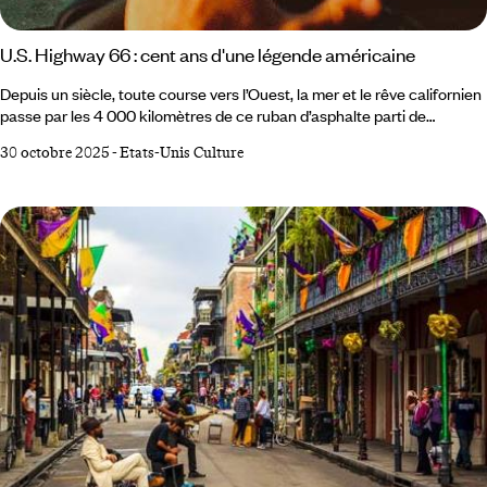
U.S. Highway 66 : cent ans d'une légende américaine
Depuis un siècle, toute course vers l’Ouest, la mer et le rêve californien
passe par les 4 000 kilomètres de ce ruban d’asphalte parti de
Chicago pour s’échouer sur les rives du Pacifique – « la mère des
30 octobre 2025
-
Etats-Unis Culture
routes », écrivait John Steinbeck dans Les Raisins de la colère. Née du
projet visionnaire d’un homme, la Route 66 est un mythe américain, un
miroir de ses espoirs et de ses contradictions. Des motels aux stations-
service, elle raconte une Amérique profonde, populaire, éternellement
en mouvement.