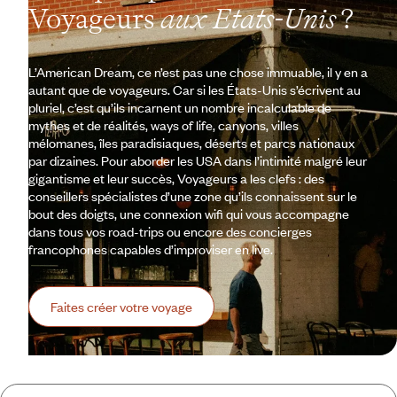
Voyageurs
aux Etats-Unis
?
L’American Dream, ce n’est pas une chose immuable, il y en a
autant que de voyageurs. Car si les États-Unis s’écrivent au
pluriel, c’est qu’ils incarnent un nombre incalculable de
mythes et de réalités, ways of life, canyons, villes
mélomanes, îles paradisiaques, déserts et parcs nationaux
par dizaines. Pour aborder les USA dans l’intimité malgré leur
gigantisme et leur succès, Voyageurs a les clefs : des
conseillers spécialistes d’une zone qu’ils connaissent sur le
bout des doigts, une connexion wifi qui vous accompagne
dans tous vos road-trips ou encore des concierges
francophones capables d’improviser en live.
Faites créer votre voyage