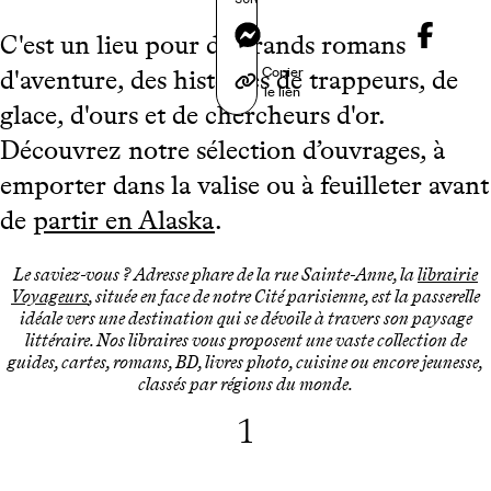
Messenger
C'est un lieu pour de grands romans
Copier
d'aventure, des histoires de trappeurs, de
le lien
glace, d'ours et de chercheurs d'or.
Découvrez notre sélection d’ouvrages, à
emporter dans la valise ou à feuilleter avant
de
partir en Alaska
.
Le saviez-vous ? Adresse phare de la rue Sainte-Anne, la
librairie
Voyageurs
, située en face de notre Cité parisienne, est la passerelle
idéale vers une destination qui se dévoile à travers son paysage
littéraire. Nos libraires vous proposent une vaste collection de
guides, cartes, romans, BD, livres photo, cuisine ou encore jeunesse,
classés par régions du monde.
1