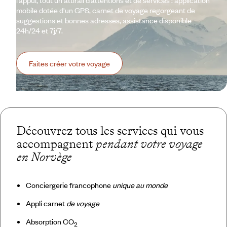
l’appui, tout un attirail d’attentions et de services : application
mobile dotée d'un GPS, carnet de voyage regorgeant de
suggestions et bonnes adresses, assistance disponible
24h/24 et 7j/7.
Faites créer votre voyage
Découvrez tous les services qui vous
accompagnent
pendant votre voyage
en Norvège
Conciergerie francophone
unique au monde
Appli carnet
de voyage
Absorption CO
2