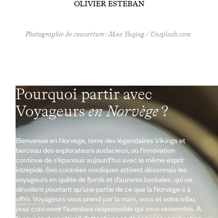
OLIVIER ESTEBAN
Photographie de couverture : Mao Yuqing / Unsplash.com
Pourquoi partir avec
Voyageurs
en Norvège
?
Bienvenue en Norvège, terre des légendaires Vikings et
berceau des explorateurs audacieux, où l’innovation
continue de s’épanouir aujourd’hui avec le même esprit
intrépide. Ses contrées nordiques attirent désormais les
voyageurs en quête de fjords et d’aurores boréales, qui ne
dévoilent pourtant qu’une partie de ce que la Norvège a à
offrir. Voyageurs vous prend par la main, vous et votre tribu,
pour concevoir l’aventure responsable qui vous ressemble. À