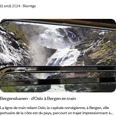
portes de l’Europe se ferment ici, celles d’un monde insaisissable
11 avril 2024
-
Norvège
s’ouvrent en grand. Le continent européen atteint ici une limite : il n’est
pas possible d’aller plus au nord. Le Comté du Finnmark fait partie des
terres lapones délaissées par les visiteurs, sans doute trop lointaines.
Bergensbanen - d’Oslo à Bergen en train
La ligne de train reliant Oslo, la capitale norvégienne, à Bergen, ville
portuaire de la côte est du pays, parcourt un trajet impressionnant à