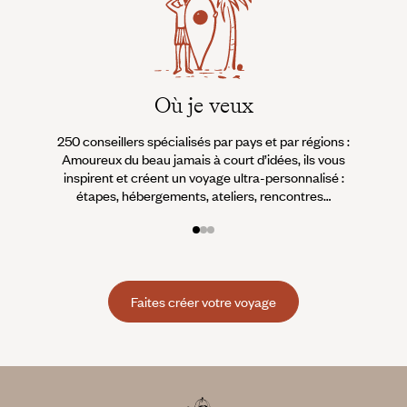
Où je veux
250 conseillers spécialisés par pays et par régions :
À 
Amoureux du beau jamais à court d’idées, ils vous
fran
inspirent et créent un voyage ultra-personnalisé :
suiven
étapes, hébergements, ateliers, rencontres…
Faites créer votre voyage