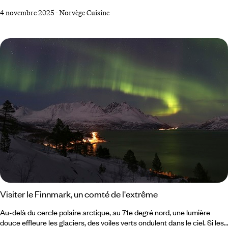
d’authenticité et d’émotion. Entre produits de la mer d’une fraîcheur
4 novembre 2025
-
Norvège Cuisine
absolue, tables étoilées et traditions ancestrales, le pays a de
nombreux trésors à faire valoir. Des fjords à Oslo, des fermes de
montagne aux restaurants sous-marins, visite guidée d’un pays où
nature, design et terroir s’unissent dans l’assiette.
Visiter le Finnmark, un comté de l'extrême
Au-delà du cercle polaire arctique, au 71e degré nord, une lumière
douce effleure les glaciers, des voiles verts ondulent dans le ciel. Si les