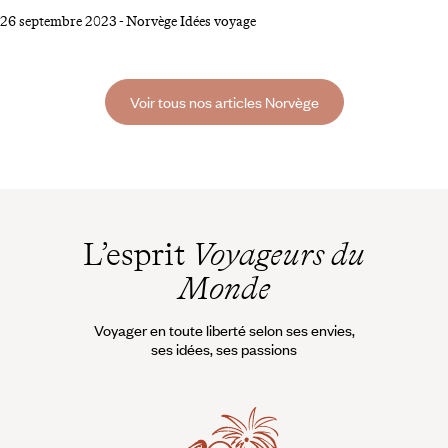
travers les montagnes environnantes. Éco-responsable et confortable,
26 septembre 2023
-
Norvège Idées voyage
elle est considérée comme l’un des meilleurs moyens de découvrir ces
paysages spectaculaires. Prêts à vivre une expérience insolite et
mémorable au cours de votre voyage en train en Norvège ?
Voir tous nos articles Norvège
L’esprit
Voyageurs du
Monde
Voyager en toute liberté selon ses envies,
ses idées, ses passions