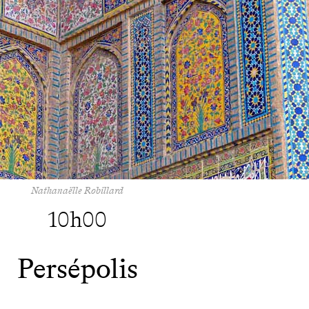
Nathanaëlle Robillard
10h00
Persépolis