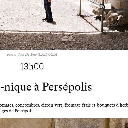
Pieter Jan De Pue/LAIF-REA
13h00
-nique à Persépolis
omates, concombres, citron vert, fromage frais et bouquets d’herb
iges de Persépolis !