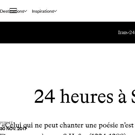
Destinations
Inspirations
Accueil
Le Mag Voyageurs
24 Heures À Shiraz
Iran
24
24 heures à 
«Celui qui ne peut chanter une poésie n’est 
PUBLIÉ
30 NOV. 2017