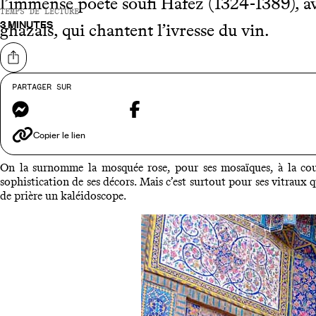
l’immense poète soufi Hafez (1324-1389), ave
TEMPS DE LECTURE
3 MINUTES
ghazals, qui chantent l’ivresse du vin.
Partager sur
PARTAGER SUR
Messenger
Facebook
Mosq
Copier le lien
On la surnomme la mosquée rose, pour ses mosaïques, à la coule
sophistication de ses décors. Mais c’est surtout pour ses vitraux qu’
de prière un kaléidoscope.