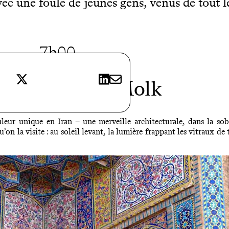
c une foule de jeunes gens, venus de tout le 
7h00
X
LinkedIn
E-mail
uée Nasir-ol-Molk
ur unique en Iran – une merveille architecturale, dans la sobri
on la visite : au soleil levant, la lumière frappant les vitraux de t