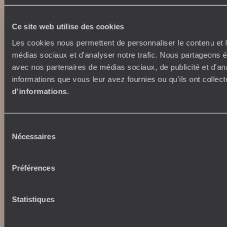
International
La Villa Bahia
voyageursdumonde.fr
Ce site web utilise des cookies
voyageursdumonde.be
Les cookies nous permettent de personnaliser le contenu et le
voyageursdumonde.ch/de
médias sociaux et d'analyser notre trafic. Nous partageons ég
voyageursdumonde.ca
avec nos partenaires de médias sociaux, de publicité et d'an
voyageursdumonde.com
informations que vous leur avez fournies ou qu'ils ont collect
originaltravel.co.uk
d'informations
.
originaldiving.com
extraordinaryjourneys.com
Sélection
Nécessaires
du
consentement
Préférences
Statistiques