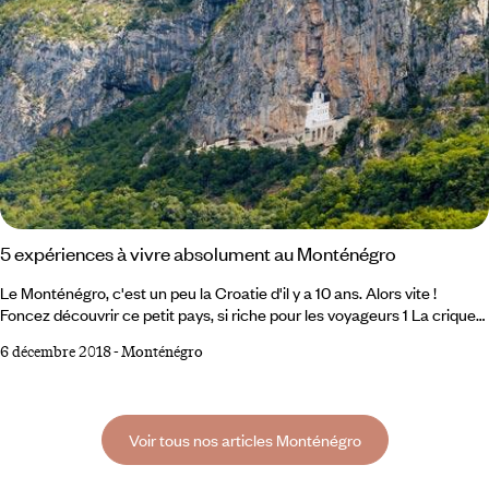
5 expériences à vivre absolument au Monténégro
Le Monténégro, c'est un peu la Croatie d'il y a 10 ans. Alors vite !
Foncez découvrir ce petit pays, si riche pour les voyageurs 1 La crique
de Rijeka Reževići Si les plages qui jalonnent Budva raviront les
6 décembre 2018
-
Monténégro
amateurs de vie nocturne, elles feront fuir les robinsons. Mais, pour
ceux qui aiment le calme et qui n'ont ni bateau, ni envie de marcher des
heures, il reste encore au Monténégro, plein de plages désertes ou
presque, le long de littoraux sublimes, peu construits.
Voir tous nos articles Monténégro