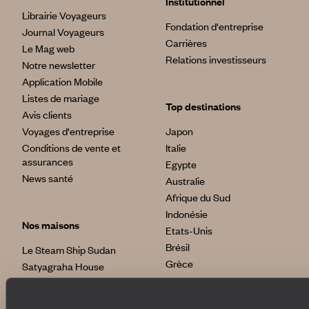
Institutionnel
Librairie Voyageurs
Fondation d'entreprise
Journal Voyageurs
Carrières
Le Mag web
Relations investisseurs
Notre newsletter
Application Mobile
Listes de mariage
Top destinations
Avis clients
Voyages d'entreprise
Japon
Conditions de vente et
Italie
assurances
Egypte
News santé
Australie
Afrique du Sud
Indonésie
Nos maisons
Etats-Unis
Brésil
Le Steam Ship Sudan
Grèce
Satyagraha House
La Flâneuse du Nil
La Villa Nomade