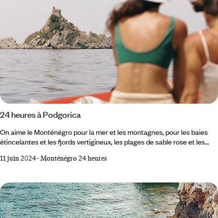
24 heures à Podgorica
On aime le Monténégro pour la mer et les montagnes, pour les baies
étincelantes et les fjords vertigineux, les plages de sable rose et les
criques de galets blancs. On l’aime aussi pour le charme de ses cités
11 juin 2024
-
Monténégro 24 heures
anciennes aux tuiles rouges, aux clochers et coupoles dorées, aux
places ombragées. Mais on s’octroie trop peu souvent une halte dans
sa capitale, Podgorica, établie au confluent des rivières Zeta et
Morača, non loin des Bouches de Kotor.