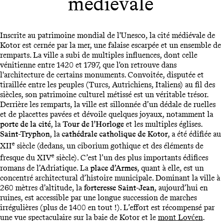
médiévale
Inscrite au patrimoine mondial de l'Unesco, la cité médiévale de
Kotor est cernée par la mer, une falaise escarpée et un ensemble de
remparts. La ville a subi de multiples influences, dont celle
vénitienne entre 1420 et 1797, que l'on retrouve dans
l'architecture de certains monuments. Convoitée, disputée et
tiraillée entre les peuples (Turcs, Autrichiens, Italiens) au fil des
siècles, son patrimoine culturel métissé est un véritable trésor.
Derrière les remparts, la ville est sillonnée d’un dédale de ruelles
et de placettes pavées et dévoile quelques joyaux, notamment la
porte de la cité
, la
Tour de l’Horloge
et les multiples églises.
Saint-Tryphon
, la
cathédrale catholique de Kotor
, a été édifiée au
e
XII
siècle (dedans, un ciborium gothique et des éléments de
e
fresque du XIV
siècle). C’est l’un des plus importants édifices
romans de l’Adriatique. La
place d’Armes
, quant à elle, est un
concentré architectural d’histoire municipale. Dominant la ville à
260 mètres d’altitude, la
forteresse Saint-Jean
, aujourd’hui en
ruines, est accessible par une longue succession de marches
irrégulières (plus de 1400 en tout !). L’effort est récompensé par
une vue spectaculaire sur la baie de Kotor et le
mont Lovćen
.