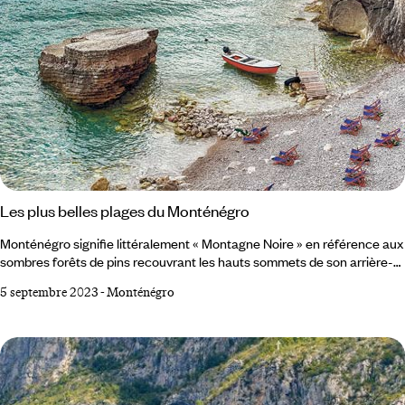
Les plus belles plages du Monténégro
Monténégro signifie littéralement « Montagne Noire » en référence aux
sombres forêts de pins recouvrant les hauts sommets de son arrière-
pays. Un nom trompeur derrière lequel se cache pourtant une côte
5 septembre 2023
-
Monténégro
adriatique de 293 kilomètres, qui s'exprime en paysages sauvages à la
beauté méditerranéenne. Entre cités historiques – Herceg Novi, Budva
et Ulcinj –, plages de galets, criques intimistes aux eaux turquoise et
falaises abruptes, son littoral ne manque pas de charme.