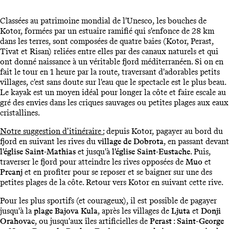
Classées au patrimoine mondial de l'Unesco, les bouches de
Kotor, formées par un estuaire ramifié qui s'enfonce de 28 km
dans les terres, sont composées de quatre baies (Kotor, Perast,
Tivat et Risan) reliées entre elles par des canaux naturels et qui
ont donné naissance à un véritable fjord méditerranéen. Si on en
fait le tour en 1 heure par la route, traversant d'adorables petits
villages, c'est sans doute sur l'eau que le spectacle est le plus beau.
Le kayak est un moyen idéal pour longer la côte et faire escale au
gré des envies dans les criques sauvages ou petites plages aux eaux
cristallines.
Notre suggestion d’itinéraire :
depuis Kotor, pagayer au bord du
fjord en suivant les rives du
village de Dobrota
, en passant devant
l'église Saint-Mathias
et jusqu'à
l'église Saint-Eustache
. Puis,
traverser le fjord pour atteindre les rives opposées de
Muo
et
Prcanj
et en profiter pour se reposer et se baigner sur une des
petites plages de la côte. Retour vers Kotor en suivant cette rive.
Pour les plus sportifs (et courageux), il est possible de pagayer
jusqu'à la
plage Bajova Kula
, après les villages de
Ljuta
et
Donji
Orahovac
, ou jusqu'aux îles artificielles de
Perast
:
Saint-George