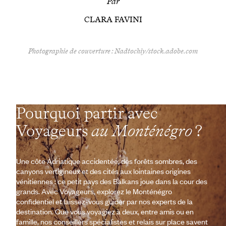
Par
CLARA FAVINI
Photographie de couverture : Nadtochiy/stock.adobe.com
Pourquoi partir avec
Voyageurs
au Monténégro
?
Une côte Adriatique accidentée, des forêts sombres, des
canyons vertigineux et des cités aux lointaines origines
vénitiennes : ce petit pays des Balkans joue dans la cour des
grands. Avec Voyageurs, explorez le Monténégro
confidentiel et laissez-vous guider par nos experts de la
destination. Que vous voyagiez à deux, entre amis ou en
famille, nos conseillers spécialistes et relais sur place savent