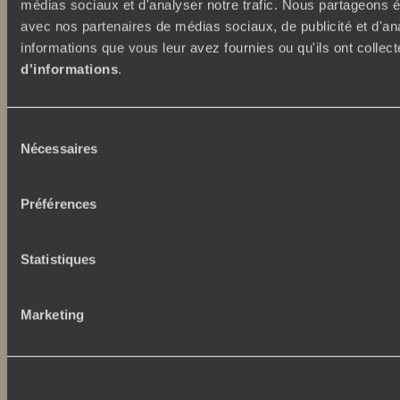
voyageursdumonde.ca
médias sociaux et d'analyser notre trafic. Nous partageons ég
voyageursdumonde.com
avec nos partenaires de médias sociaux, de publicité et d'an
originaltravel.co.uk
informations que vous leur avez fournies ou qu'ils ont collect
originaldiving.com
d'informations
.
extraordinaryjourneys.com
Sélection
Nécessaires
du
consentement
Préférences
Statistiques
Marketing
Copyrights
Plan du site
Politique de confidentialité et de Cookies
Notice légale et CGU
CGU application mobile