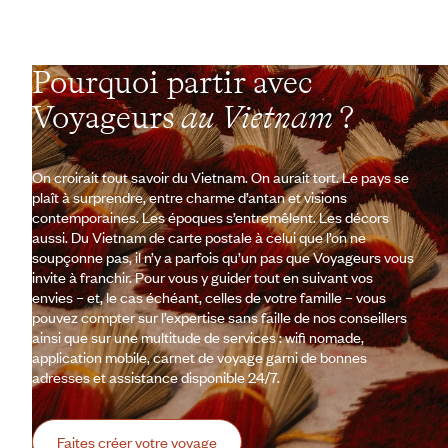
Pourquoi partir avec
Voyageurs
au Vietnam
?
On croirait tout savoir du Vietnam. On aurait tort. Le pays se
plaît à surprendre, entre charme d’antan et visions
contemporaines. Les époques s’entremêlent. Les décors
aussi. Du Vietnam de carte postale à celui que l’on ne
soupçonne pas, il n’y a parfois qu’un pas que Voyageurs vous
invite à franchir. Pour vous y guider tout en suivant vos
envies – et, le cas échéant, celles de votre famille – vous
pouvez compter sur l’expertise sans faille de nos conseillers
ainsi que sur une multitude de services : wifi nomade,
application mobile, carnet de voyage garni de bonnes
adresses et assistance disponible 24/7.
Faites créer votre voyage