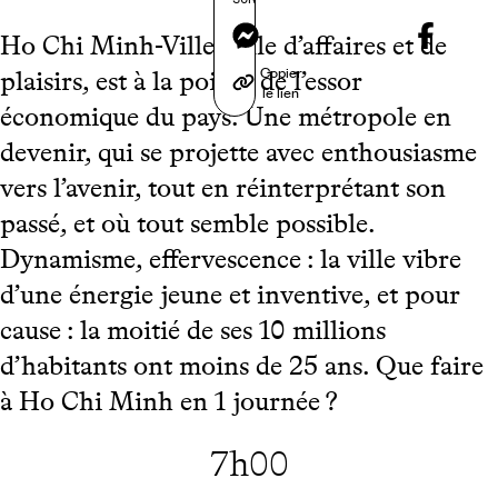
Messenger
Ho Chi Minh-Ville, ville d’affaires et de
Copier
plaisirs, est à la pointe de l’essor
le lien
économique du pays. Une métropole en
devenir, qui se projette avec enthousiasme
vers l’avenir, tout en réinterprétant son
passé, et où tout semble possible.
Dynamisme, effervescence : la ville vibre
d’une énergie jeune et inventive, et pour
cause : la moitié de ses 10 millions
d’habitants ont moins de 25 ans. Que faire
à Ho Chi Minh en 1 journée ?
7h00