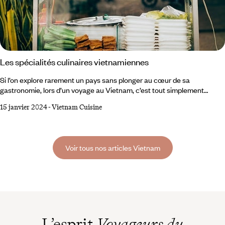
Les spécialités culinaires vietnamiennes
Si l’on explore rarement un pays sans plonger au cœur de sa
gastronomie, lors d’un voyage au Vietnam, c’est tout simplement
inimaginable. Sous influences chinoises au nord, plus douce et
15 janvier 2024
-
Vietnam Cuisine
rafraîchissante au sud, la cuisine vietnamienne se vit du matin au soir,
se goûte à chaque coin de rue et déploie tout un vocabulaire de
saveurs et de parfums à l’équilibre parfait. Tour d’horizon de quelques
spécialités inoubliables.
Voir tous nos articles Vietnam
L’esprit
Voyageurs du