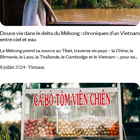
Douce vie dans le delta du Mékong : chroniques d’un Vietnam
entre ciel et eau
Le Mékong prend sa source au Tibet, traverse six pays – la Chine, la
Birmanie, le Laos, la Thaïlande, le Cambodge et le Vietnam –, pour se
jeter en mer de Chine après s'être disséminé en branches, en canaux
8 juillet 2024
-
Vietnam
et en arroyos, qui forment un monde où il fait doux vivre et que l’on aime
à explorer : à l’extrême sud du Vietnam, le delta du Mékong. Le fleuve
aux neuf dragons Mère des eaux, mère des rivières,