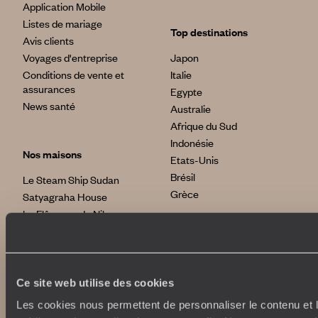
Application Mobile
Listes de mariage
Top destinations
Avis clients
Voyages d'entreprise
Japon
Conditions de vente et
Italie
assurances
Egypte
News santé
Australie
Afrique du Sud
Indonésie
Nos maisons
Etats-Unis
Brésil
Le Steam Ship Sudan
Grèce
Satyagraha House
La Flâneuse du Nil
La Villa Nomade
International
La Villa Bahia
voyageursdumonde.fr
Ce site web utilise des cookies
voyageursdumonde.be
voyageursdumonde.ch/de
Les cookies nous permettent de personnaliser le contenu et le