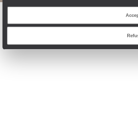
Accep
Refu