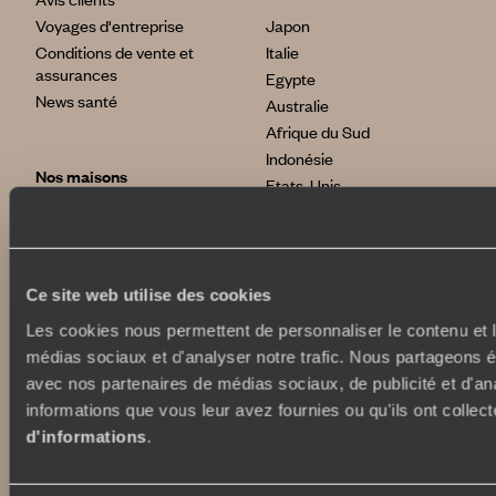
Voyages d'entreprise
Japon
Conditions de vente et
Italie
assurances
Egypte
News santé
Australie
Afrique du Sud
Indonésie
Nos maisons
Etats-Unis
Brésil
Le Steam Ship Sudan
Grèce
Satyagraha House
La Flâneuse du Nil
La Villa Nomade
Ce site web utilise des cookies
International
La Villa Bahia
Les cookies nous permettent de personnaliser le contenu et le
voyageursdumonde.fr
médias sociaux et d'analyser notre trafic. Nous partageons ég
voyageursdumonde.be
avec nos partenaires de médias sociaux, de publicité et d'an
voyageursdumonde.ch/de
informations que vous leur avez fournies ou qu'ils ont collect
voyageursdumonde.ca
d'informations
.
voyageursdumonde.com
originaltravel.co.uk