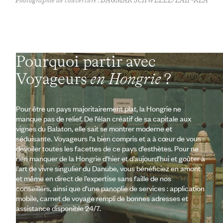
Photographie de couverture : DAGMAR SCHWELLE/LAIF-REA
Pourquoi partir avec
Voyageurs
en Hongrie
?
Pour être un pays majoritairement plat, la Hongrie ne
manque pas de relief. De l’élan créatif de sa capitale aux
vignes du Balaton, elle sait se montrer moderne et
séduisante. Voyageurs l’a bien compris et a à cœur de vous
dévoiler toutes les facettes de ce pays d’esthètes. Pour ne
rien manquer de la Hongrie d’hier et d’aujourd’hui et goûter à
l’art de vivre singulier du Danube, vous bénéficiez en amont
et même en direct de l’expertise sans faille de nos
conseillers, ainsi que d’une panoplie de services : application
mobile, carnet de voyage rempli de bonnes adresses et
assistance disponible 24/7.