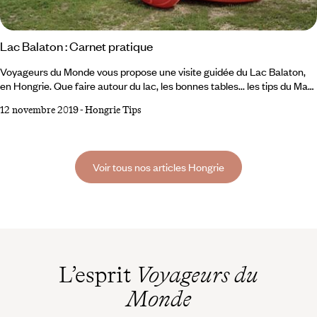
Lac Balaton : Carnet pratique
Voyageurs du Monde vous propose une visite guidée du Lac Balaton,
en Hongrie. Que faire autour du lac, les bonnes tables... les tips du Mag
Voyageurs. À VOIR - À FAIRE La péninsule de Tihany Sorte de
12 novembre 2019
-
Hongrie Tips
microcosme hasardé dans le lac, à la fois témoin de l’histoire et espace
ouvert aux randonneurs et aux VTT, elle synthétise la Hongrie.
Veszprém Les reines y coiffaient couronne, ce qui donnait un certain
standing à la ville.
Voir tous nos articles Hongrie
L’esprit
Voyageurs du
Monde