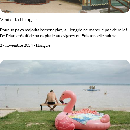
Visiter la Hongrie
Pour un pays majoritairement plat, la Hongrie ne manque pas de relief.
De l’élan créatif de sa capitale aux vignes du Balaton, elle sait se
montrer moderne et séduisante. Et au milieu coule le Danube.
27 novembre 2024
-
Hongrie
Budapest Calling De Budapest, on connaît le Parlement. Les thermes
aussi. À juste titre, car ils figurent, chacun à leur niveau, un visage clé
de la capitale hongroise. Le premier reflète sa splendide façade et ses
flèches néogothiques dans les eaux ondoyantes du Danube.