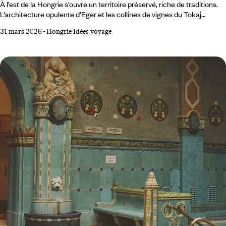
À l’est de la Hongrie s’ouvre un territoire préservé, riche de traditions.
L’architecture opulente d’Eger et les collines de vignes du Tokaj
précèdent l’immensité horizontale de la puszta, dernière steppe
31 mars 2026
-
Hongrie Idées voyage
d’Europe centrale, qui vit encore au rythme des cavaliers et de leurs
troupeaux. Eger, cité thermale baroque À deux heures de route de
Budapest, nichée sur les flancs du massif montagneux qui borde la
Slovaquie, la ville d’Eger est un joyau.