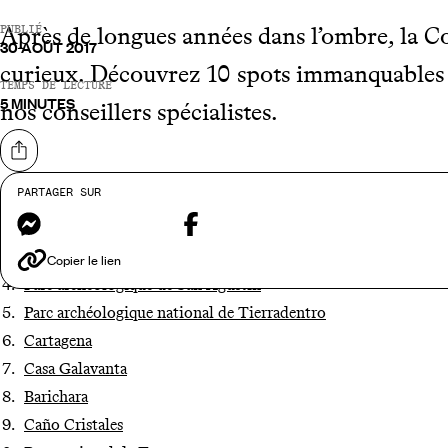
Après de longues années dans l’ombre, la C
PUBLIÉ
30 AOÛT 2017
curieux. Découvrez 10 spots immanquables 
TEMPS DE LECTURE
5 MINUTES
nos conseillers spécialistes.
Partager sur
PARTAGER SUR
Isla de Providencia
Messenger
Facebook
Punta Gallinas
Vallée de Cocora
Copier le lien
Parc archéologique de San Agustín
Parc archéologique national de Tierradentro
Cartagena
Casa Galavanta
Barichara
Caño Cristales