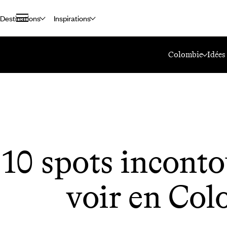
Destinations
Inspirations
Accueil
Le Mag Voyageurs
10 Spots Incontournables À Voir En Col
Colombie
Idées
10 spots inconto
voir en Col