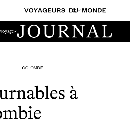
JOURNAL
ombie
 voyage
COLOMBIE
urnables à
ombie