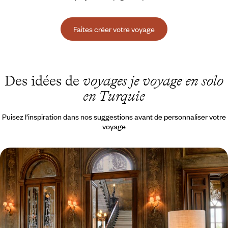
Faites créer votre voyage
Des idées de
voyages je voyage en solo
en Turquie
Puisez l’inspiration dans nos suggestions avant de personnaliser votre
voyage
Un palazzo à Istanbul - La Corne d’Or confidentielle
Trois jours entiers dans un bel hôtel plein d’atmosphère du quartier
occidental de Beyoglu
4 jours, de CHF 1900 à CHF 2600