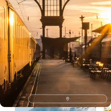
12 jours, de CHF 3900 à CHF 4800
Toutes nos suggestions de voyages je voyage en solo en
Turquie (6)
La Turquie selon
vos envies
Parce que chaque voyageur est différent