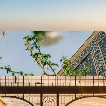
Aller à la découverte d’une région qui, pour être méconnue, n’en a pas
moins frayé la voie de nos civilisations
8 jours, de CHF 2800 à CHF 3300
Bazars et médersas d'Ouzbékistan et de Turquie -
Un Orient proche et lointain
Samarcande, Boukhara et Istanbul : conjuguer trois cités légendaires
qui vous reçoivent comme des hôtes de marque
9 jours, de CHF 3200 à CHF 3700
De Paris à Istanbul - La grande traversée ferroviaire
À travers l’Europe centrale et les Balkans, cheminer sur des rails
légendaires et retrouver le trajet qu’empruntait autrefois l’Orient-
Express