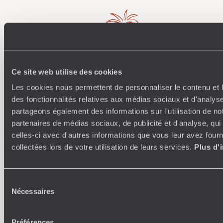
Ce site web utilise des cookies
Où je veux
Les cookies nous permettent de personnaliser le contenu et l
des fonctionnalités relatives aux médias sociaux et d'analyse
250 conseillers spécialisés par pays et par régions :
À 
partageons également des informations sur l'utilisation de no
Amoureux du beau jamais à court d’idées, ils vous
fran
partenaires de médias sociaux, de publicité et d'analyse, qu
inspirent et créent un voyage ultra-personnalisé :
suiven
celles-ci avec d'autres informations que vous leur avez fourni
étapes, hébergements, ateliers, rencontres…
collectées lors de votre utilisation de leurs services.
Plus d'
Sélection
Nécessaires
du
Faites créer votre voyage
consentement
Préférences