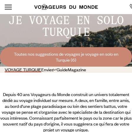
JE VOYAGE EN SOLO
TURQUIE
Toutes nos suggestions de voyages je voyage en solo en
Turquie (6)
VOYAGE TURQUIE
Envies
Guide
Magazine
Depuis 40 ans Voyageurs du Monde construit un univers totalement
dédié au voyage individuel sur mesure. A deux, en famille, entre amis,
au bord d’une plage paradisiaque ou loin des sentiers battus, votre
voyage se pense et s’organise avec le spécialiste de la destination qui
vous intéresse. Connaissant parfaitement le pays ou la zone car le plus
souvent natif du pays d’origine, il vous suggèrera ce qui fera de votre
projet un voyage unique.