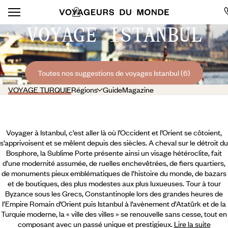
VOYAGE ISTANBUL
Toutes nos suggestions de voyages Istanbul (6)
VOYAGE TURQUIE
Régions
Guide
Magazine
Voyager à Istanbul, c’est aller là où l’Occident et l’Orient se côtoient,
s’apprivoisent et se mêlent depuis des siècles. A cheval sur le détroit du
Bosphore, la Sublime Porte présente ainsi un visage hétéroclite, fait
d’une modernité assumée, de ruelles enchevêtrées, de fiers quartiers,
de monuments pieux emblématiques de l’histoire du monde, de bazars
et de boutiques, des plus modestes aux plus luxueuses. Tour à tour
Byzance sous les Grecs, Constantinople lors des grandes heures de
l’Empire Romain d’Orient puis Istanbul à l’avènement d’Atatürk et de la
Turquie moderne, la « ville des villes » se renouvelle sans cesse,
tout en
composant avec un passé unique et prestigieux.
Lire la suite