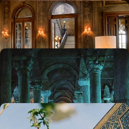
Un palazzo à Istanbul - La Corne d’Or confidentielle
Trois jours entiers dans un bel hôtel plein d’atmosphère du quartier
occidental de Beyoglu
4 jours, de CHF 1900 à CHF 2600
La Cappadoce et Istanbul - Des églises
troglodytiques à la mosquée Bleue
En une semaine, se familiariser avec deux profils de la Turquie, à la
croisée des continents, des époques et des cultures
7 jours, de CHF 2700 à CHF 3500
Bazars et médersas d'Ouzbékistan et de Turquie -
Un Orient proche et lointain
Samarcande, Boukhara et Istanbul : conjuguer trois cités légendaires