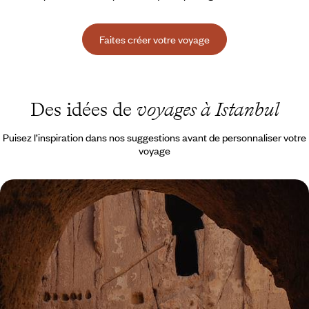
Faites créer votre voyage
Des idées de
voyages à Istanbul
Puisez l’inspiration dans nos suggestions avant de personnaliser votre
voyage
La Turquie en famille - Regards neufs sur Istanbul
et la Cappadoce
Explorer sur une semaine deux sites exceptionnels et contrastés : la
grande ville du Bosphore et la géologie poétique de Cappadoce
7 jours, de CHF 1800 à CHF 2300