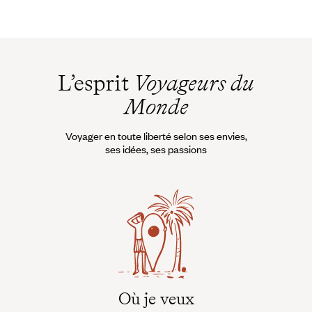
des sultans ottomans. De cette histoire agitée, Istanbul a
conservé une superbe moquée bleue qui fait face à la
basilique Sainte-Sophie tandis que non loin, se dresse le très
beau palais Topkapi. Istanbul a aussi l'avantage de
surplomber la mer et d'être traversée par le Bosphore, qui
L’esprit
Voyageurs du
relie justement la mer Noire à la mer de Marmara. Quel
délice de glisser sur ses eaux et d'admirer les somptueux
Monde
palais qui fleurissent sur les rives… Puis de reposer pied à
terre pour se laisser enivrer par l'ambiance des souks où
glaner épices, bijoux et tissus.
Voyager en toute liberté selon ses envies,
ses idées, ses passions
Pour quels voyageurs ?
Les citadins encore sceptiques sur le fait
qu'une cité en grande partie orientale puisse
être aussi branchée qu'une grande capitale
européenne, les amoureux d'histoire qui
pourront rester en ville une semaine sans voir
se tarir les visites sur leur planning, les fanas
de mixité qui seront servis aussi bien d'un
Où je veux
point de vue humain que culinaire ou