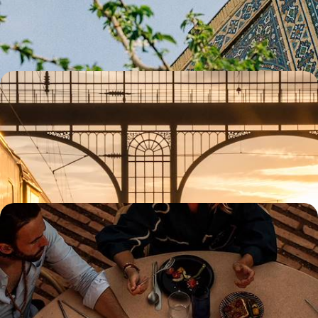
qui vous reçoivent comme des hôtes de marque
9 jours, de CHF 3200 à CHF 3700
De Paris à Istanbul - La grande traversée ferroviaire
À travers l’Europe centrale et les Balkans, cheminer sur des rails
légendaires et retrouver le trajet qu’empruntait autrefois l’Orient-
Express
12 jours, de CHF 3900 à CHF 4800
Istanbul, Bangkok, Tokyo, San Francisco, Mexico -
Délices autour du monde
Sillonner les cités les plus vibrantes du globe en quête des saveurs
d'aujourd'hui et de demain
24 jours, de CHF 7800 à CHF 10400