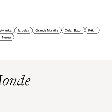
L’Anneau d’Or : un chapelet de
pépites
istvianka
Iaroslav
Grande Muraille
Oulan Bator
Pékin
n Nuruu
Monde