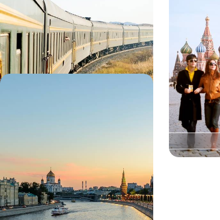
Embarquer à bord du mythique Transsibérien
Deux villes de l
pour rallier les villes de la Volga, Nijni Novgorod et
marbre votre lun
Kazan
9 jours, de CHF 2100 à CHF 2900
8 jours, de CHF 
De Moscou à Saint-Pétersbourg -
Croisière chic au fil de la Volga
Voguer au fil des rivières, lacs et canaux de la
voie Volga-Baltique
13 jours, de CHF 5000 à CHF 6500