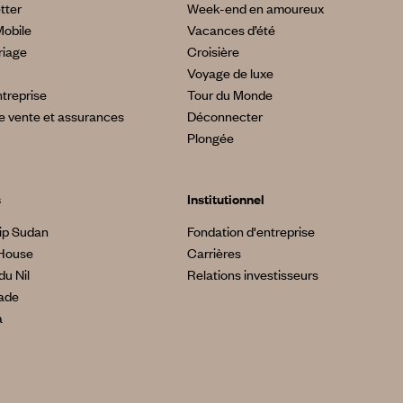
tter
Week-end en amoureux
Mobile
Vacances d’été
riage
Croisière
Voyage de luxe
treprise
Tour du Monde
e vente et assurances
Déconnecter
Plongée
s
Institutionnel
ip Sudan
Fondation d'entreprise
House
Carrières
du Nil
Relations investisseurs
made
a