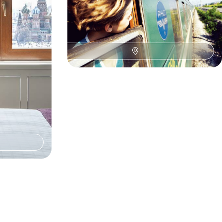
ux adresses
Le train mythique de Moscou à Irkoutsk, 3 jours
de la grande
sur l’île d’Olkhon : le lac Baïkal intime
15 jours, de CHF 3300 à CHF 4500