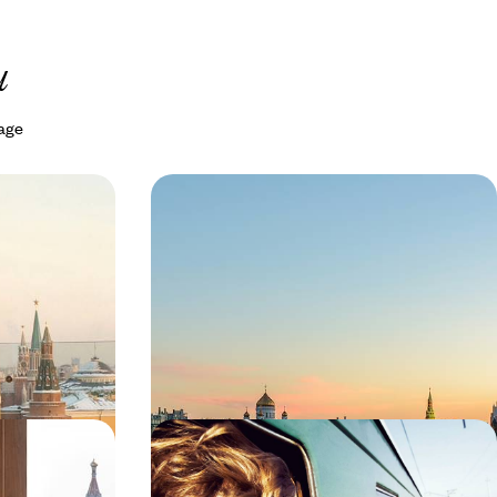
u
yage
bourg - Au
Moscou et l’Anneau d’Or - La Russie
originelle
 incontournables
Du Kremlin de Moscou à Iaroslavl, découvrir les
e d'aujourd'hui
origines du monde russe et son héritage d'art
8 jours, de CHF 1700 à CHF 2300
rsbourg -
Objectif Baïkal ! - Un voyage en
égende
Transsibérien