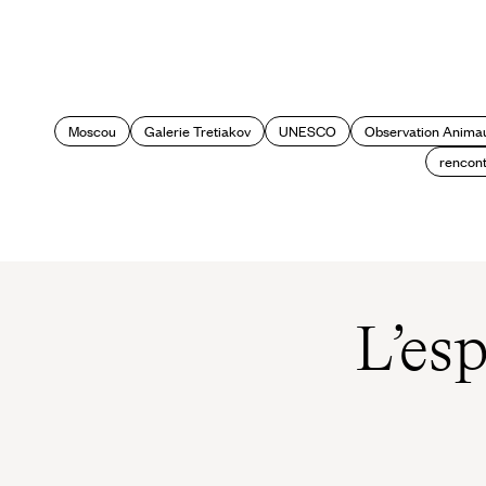
Volga et Carélie : sur des eaux
bénies
Moscou
Galerie Tretiakov
UNESCO
Observation Anima
rencon
L’es