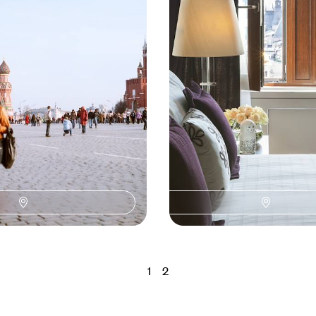
égende pour graver dans le
Deux villes emblématiques et de
e de miel
iconiques, marquées du prestige 
Russie des Tsars
2400 à CHF 3200
8 jours, de CHF 3200 à CHF 4400
1
2