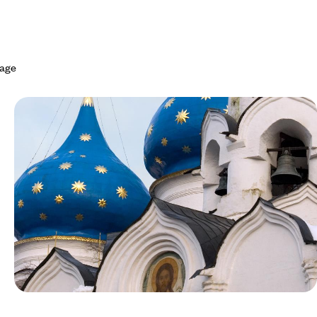
yage
Le Mag