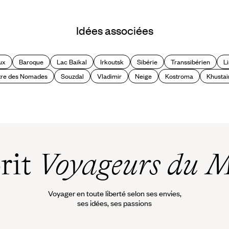
Moscou, la capitale en pleine
Idées associées
mutation
ux
Baroque
Lac Baikal
Irkoutsk
Sibérie
Transsibérien
L
tre des Nomades
Souzdal
Vladimir
Neige
Kostroma
Khustai
prit
Voyageurs du 
Voyager en toute liberté selon ses envies,
ses idées, ses passions