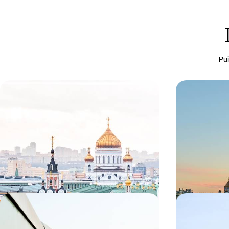
Pui
Moscou confidentiel - Visites
Une autre R
privées et palace d’exception
dans le Mos
Vous réveiller face au Kremlin, dans un palace de
Poser vos valise
légende - l'élégance de la Russie des tsars en
contemporaine, 
filigrane
4 jours, de CHF 1600 à CHF 2100
4 jours, de CHF 1
De Moscou à Kazan - A bord du
Voyage de n
Transsibérien, au fil de la Volga
et Saint-Pé