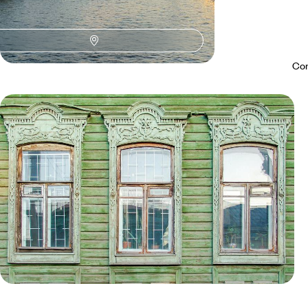
Con
Le Mag