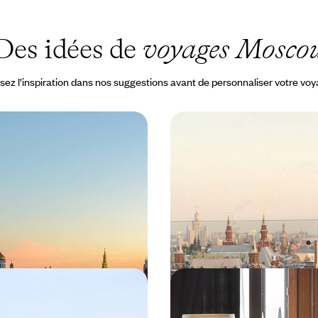
Des idées de
voyages Mosco
sez l’inspiration dans nos suggestions avant de personnaliser votre vo
ussie - Week-end arty
Moscou et Saint-Peters
cou d'aujourd'hui
cœur des villes russes
s dans une belle adresse
Jumeler deux villes mythiques et
signature du "nouveau Moscou"!
pour prendre le pouls de la Russi
600 à CHF 2100
8 jours, de CHF 1700 à CHF 2300
oces impérial - Moscou
De Moscou à Saint-Péte
tersbourg à deux
En train et palaces de l