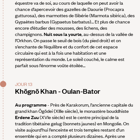
équestre va de soi, au cours de laquelle on peut avoir la
chance d’apercevoir des gazelles de Daourie (Procapra
gutturosa), des marmottes de Sibérie (Marmota sibirica), des
Gypaètes barbus (Gypaetus barbatus)… Et plus de chance
encore d’étudier des mousses, des lichens, des
champignons.
Nuit sous la yourte
, au-dessus de la vallée de
l’Orkhon. On passe le seuil de bois (du pied droit) et on
s’enchante de l’équilibre et du confort de cet espace
circulaire qui est à la fois une habitation et une
représentation du monde. Le soleil couché, le calme est
parfait sous l’énorme voûte étoilée…
JOUR 13
Khögnö Khan - Oulan-Bator
Au programme
- Près de Karakorum, l’ancienne capitale du
grand khan Ögödei (XIIIe siècle), le monastère bouddhiste
Erdene Zuu
(XVIe siècle) est le centre principal de la
tradition tibétaine gelug (bonnets jaunes) en Mongolie. On
visite aujourd’hui l’enceinte et trois temples restant d’un
ensemble qui en a compté plusieurs dizaines. Après une