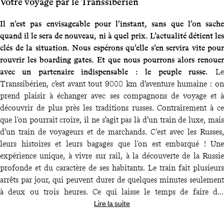
Votre voyage par le Transsibérien
Il n’est pas envisageable pour l’instant, sans que l’on sache
quand il le sera de nouveau, ni à quel prix. L’actualité détient les
clés de la situation. Nous espérons qu’elle s’en servira vite pour
rouvrir les boarding gates. Et que nous pourrons alors renouer
avec un partenaire indispensable : le peuple russe.
Le
Transsibérien, c’est avant tout 9000 km d’aventure humaine : on
prend plaisir à échanger avec ses compagnons de voyage et à
découvrir de plus près les traditions russes. Contrairement à ce
que l'on pourrait croire, il ne s’agit pas là d’un train de luxe, mais
d’un train de voyageurs et de marchands. C'est avec les Russes,
leurs histoires et leurs bagages que l'on est embarqué ! Une
expérience unique, à vivre sur rail, à la découverte de la Russie
profonde et du caractère de ses habitants. Le train fait plusieurs
arrêts par jour, qui peuvent durer de quelques minutes seulement
à deux ou trois heures. Ce qui laisse le temps de faire des
Lire la suite
emplettes, de se dégourdir les jambes sur la place de la gare et
d'échanger quelques mots - plus ou moins selon le degré de