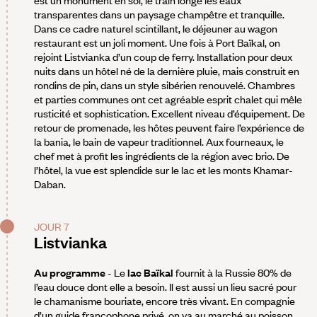
transparentes dans un paysage champêtre et tranquille.
Dans ce cadre naturel scintillant, le déjeuner au wagon
restaurant est un joli moment. Une fois à Port Baïkal, on
rejoint Listvianka d’un coup de ferry. Installation pour deux
nuits dans un hôtel né de la dernière pluie, mais construit en
rondins de pin, dans un style sibérien renouvelé. Chambres
et parties communes ont cet agréable esprit chalet qui mêle
rusticité et sophistication. Excellent niveau d’équipement. De
retour de promenade, les hôtes peuvent faire l’expérience de
la bania, le bain de vapeur traditionnel. Aux fourneaux, le
chef met à profit les ingrédients de la région avec brio. De
l’hôtel, la vue est splendide sur le lac et les monts Khamar-
Daban.
JOUR 7
Listvianka
Au programme
- Le
lac Baïkal
fournit à la Russie 80% de
l’eau douce dont elle a besoin. Il est aussi un lieu sacré pour
le chamanisme bouriate, encore très vivant. En compagnie
d’un guide francophone privé, on va au marché au poisson