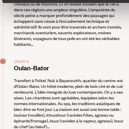
chevaux ou de moutons. Et on réalise soudain que le ciel a
dans ces régions une ampleur singulière. L’empreinte du
siècle peine a marquer profondément des paysages qui
échappent sans cesse à l’encadrement technique et
administratif. Ils sont pour être traversés et archers montés,
marchands aventuriers, savants explorateurs, moines
itinérants, voyageurs de tous poils en ont été les véritables
habitants…
JOUR 11
Oulan-Bator
Transfert à l’hôtel. Nuit à Bayanzurkh, quartier du centre-est
d’Oulan-Bator. Un hôtel moderne, plein de bois ciré et de cuir
rembourré. L’idée mongole du luxe contemporain. On y a ses
aises. Les chambres sont agréables, équipées selon les
normes internationales. Au spa, les traditions asiatiques de
bien-être se font jour. La maison est aussi une bonne table :
tsuivan (nouilles), khuushuur (ravioles frites, agneau ou
épinards/fromage), buuz (ravioles à la vapeur, agneau), buuz
du chef (au bœuf)…