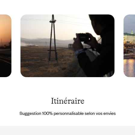
polyglossie, avec les gens du coin... Le voyage se fait en
compartiment confortable de deux ou quatre couchettes ; la
literie est fournie par la compagnie. Les voyageurs disposent de
deux cabinets de toilette par wagon. Le wagon restaurant sert tous
les jours déjeuners et dîners.
© Droits
Mosco
reservés
- Russ
© Droi
reserv
Itinéraire
Suggestion 100% personnalisable selon vos envies