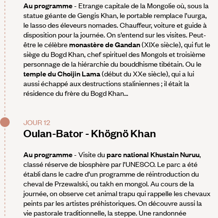
Au programme
- Etrange capitale de la Mongolie où, sous la
statue géante de Gengis Khan, le portable remplace l’uurga,
le lasso des éleveurs nomades. Chauffeur, voiture et guide à
disposition pour la journée. On s’entend sur les visites. Peut-
être le célèbre
monastère de Gandan
(XIXe siècle), qui fut le
siège du Bogd Khan, chef spirituel des Mongols et troisième
personnage de la hiérarchie du bouddhisme tibétain. Ou le
temple du Choijin Lama
(début du XXe siècle), qui a lui
aussi échappé aux destructions staliniennes ; il était la
résidence du frère du Bogd Khan…
JOUR 12
Oulan-Bator - Khögnö Khan
Au programme
- Visite du
parc national Khustain Nuruu
,
classé réserve de biosphère par l’UNESCO. Le parc a été
établi dans le cadre d’un programme de réintroduction du
cheval de Przewalski, ou takh en mongol. Au cours de la
journée, on observe cet animal trapu qui rappelle les chevaux
peints par les artistes préhistoriques. On découvre aussi la
vie pastorale traditionnelle, la steppe. Une randonnée