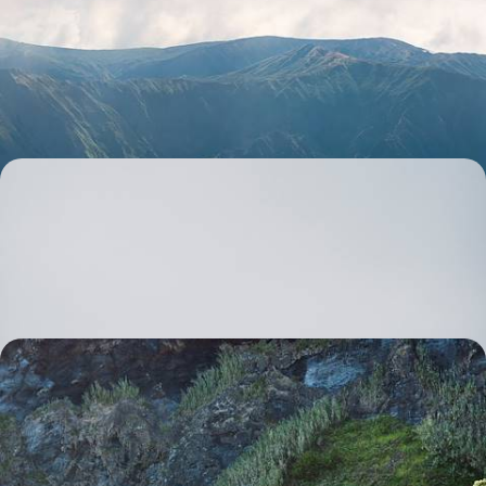
de São Miguel
La diversité naturelle de la plus grande île des Açores, entre volcans,
cascades, lacs et geysers
8 jours, de CHF 1900 à CHF 3000
De geysers en glaciers - L’essentiel de l’Islande
Le Cercle d’Or, la côte Sud, Skaftafell, lac Myvatn : un condensé des
grands sites d'Islande
8 jours, de CHF 2000 à CHF 3200
Faial, Pico, Terceira et São Miguel - Les Açores
d’île en île
Parcourir pas moins de quatre îles pour apprécier la variété des
paysages de l'archipel
12 jours, de CHF 2500 à CHF 3800