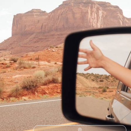
Un road-trip grand angle à travers les plus beaux sites naturels de
l'Ouest US
17 jours, de CHF 3500 à CHF 4800
1
2
3
Idées associées
Geyser
Autotour
Road Trip
Observation Animaux
Volcan
UNESCO
4x4
Cercle d'Or
Road Trip Islande
Reykjavik
Autotour Islande
Baleine
Europe du Nord
Desert
Lac Myvatn
Ornithologie
Auckland
Autotour Nouvelle-Zélande
Canoe Kayak
Dauphin