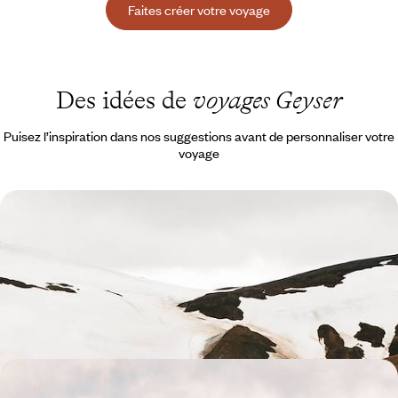
Faites créer votre voyage
Des idées de
voyages Geyser
Puisez l’inspiration dans nos suggestions avant de personnaliser votre
voyage
Du Cercle d’Or à Reykjavik - Break nature et
chambres avec vue
Chutes, geysers, aurores boréales : une échappée pour vivre l'Islande
hors saison
5 jours, de CHF 1900 à CHF 3100
Nature grandiose et adresses engagées - Toute l’âme