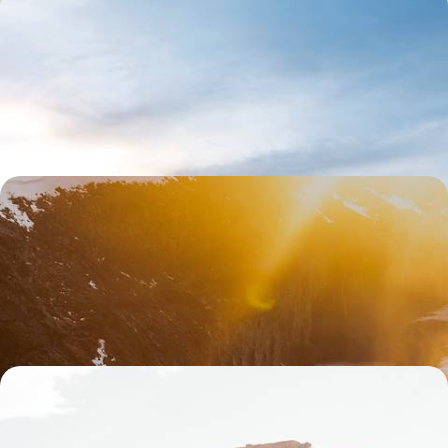
Blue Lagoon & Cercle d’Or en adresses privilégiées -
Échappée zen en Islande
Lagon privé et horizon volcanique ; cottage de charme et cuisine
inventive : vos deux retraites exclusives
5 jours, de CHF 3100 à CHF 4200
Road-trip estival inspirant en Islande - Grand air,
joies thermales et saveurs nordiques
Aux beaux jours, se lancer dans un périple grisant dans le nord-ouest
islandais et voir défiler fjords, cascades, geysers et plages noires
11 jours, de CHF 3400 à CHF 4900
Grand Canyon, Yellowstone & Rockies - L’Ouest
américain 100 % nature