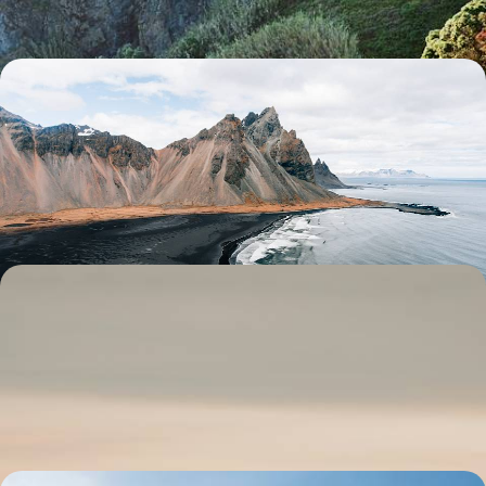
Volcans, geysers et sable noir - Road-trip islandais
en famille
Un voyage possible toute l'année et conçu pour les tribus : distances
étudiées et étapes confortables
10 jours, de CHF 2500 à CHF 3400
Lumière polaire, aurores boréales et cocons privés -
À l'heure d'hiver, l’Islande cool en famille
En famille ou en tribu, le privilège de l'Islande comme chez soi en
maisons et appartements privés
9 jours, de CHF 2600 à CHF 3800