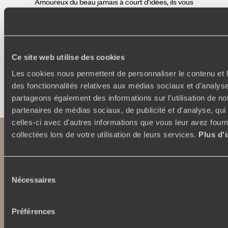
Amoureux du beau jamais à court d’idées, ils vous
fran
inspirent et créent un voyage ultra-personnalisé :
suiven
étapes, hébergements, ateliers, rencontres…
Ce site web utilise des cookies
Les cookies nous permettent de personnaliser le contenu et l
Faites créer votre voyage
des fonctionnalités relatives aux médias sociaux et d'analyse
partageons également des informations sur l'utilisation de no
partenaires de médias sociaux, de publicité et d'analyse, qu
celles-ci avec d'autres informations que vous leur avez fourni
collectées lors de votre utilisation de leurs services.
Plus d'
Sélection
Nécessaires
du
consentement
Préférences
Abonnez-vous à notre newsletter