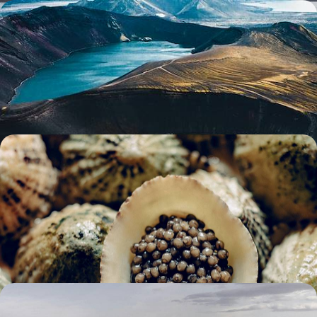
Hautes-Terres, fjords et glaciers - Second voyage en
Islande
S'enfoncer dans une Islande méconnue à la nature indomptée, entre
fjords, déserts de lave et villages reculés
15 jours, de CHF 4100 à CHF 5900
De Reykjavik à New York - Tandem culinaire en
Atlantique nord
Des volcans aux gratte-ciel, d'un village-capitale à une ville-monde,
goûter à la gastronomie islandaise avant de croquer la Big Apple à
pleines dents
10 jours, de CHF 4200 à CHF 5700
Dans l'intimité des grands espaces - L'Islande en