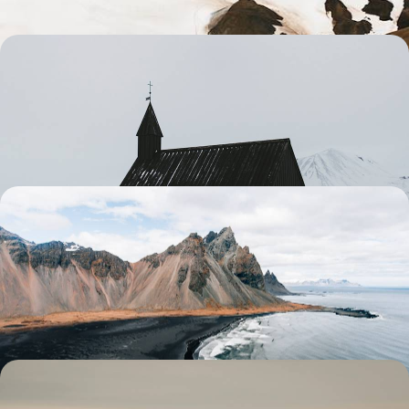
De geysers en glaciers - L’essentiel de l’Islande
Le Cercle d’Or, la côte Sud, Skaftafell, lac Myvatn : un condensé des
grands sites d'Islande
8 jours, de CHF 2000 à CHF 3200
Volcans, geysers et sable noir - Road-trip islandais
en famille
Un voyage possible toute l'année et conçu pour les tribus : distances
étudiées et étapes confortables
10 jours, de CHF 2500 à CHF 3400
Lumière polaire, aurores boréales et cocons privés -
À l'heure d'hiver, l’Islande cool en famille