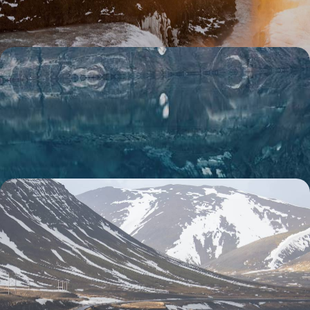
11 jours, de CHF 3400 à CHF 4900
Géothermie, initiatives green, nature en majesté -
L’Islande engagée
Découvrir une Islande à la nature brute et généreuse, engagée en
faveur de son environnement
8 jours, de CHF 3500 à CHF 5100
Islande, la grande boucle - Entre mythes et chemins
de traverse
Explorer toute l’Islande, de Reykjavik aux fjords du Nord-Ouest, de la
côte Sud à Mývatn
17 jours, de CHF 3900 à CHF 5800