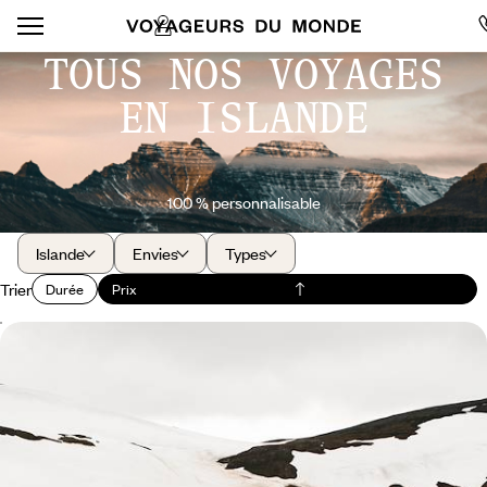
TOUS NOS VOYAGES
EN ISLANDE
100 % personnalisable
Islande
Envies
Types
Trier
Durée
Prix
Du Cercle d’Or à Reykjavik - Break nature et
chambres avec vue
Chutes, geysers, aurores boréales : une échappée pour vivre l'Islande
hors saison
5 jours, de CHF 1900 à CHF 3100