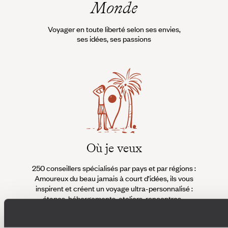
Monde
Voyager en toute liberté selon ses envies,
ses idées, ses passions
Où je veux
250 conseillers spécialisés par pays et par régions :
À 
Amoureux du beau jamais à court d’idées, ils vous
fran
inspirent et créent un voyage ultra-personnalisé :
suiven
étapes, hébergements, ateliers, rencontres…