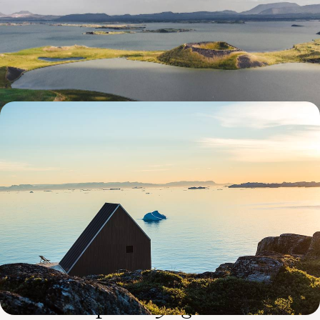
villas d'exception
Après le légendaire Cercle d’Or, prendre la route et flirter au nord avec
une Islande plus confidentielle, jusqu’au lac Mývatn
8 jours, de CHF 5000 à CHF 6700
Le Groenland aux beaux jours - Baie de Disko,
glaciers et lodges avec vue
De l'Icefjord au glacier Eqi, explorer les paysages indomptés de la
sublime baie de Disko et dormir face aux icebergs
10 jours, de CHF 6600 à CHF 8200
L’esprit
Voyageurs du