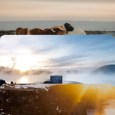
En famille ou en tribu, le privilège de l'Islande comme chez soi en
maisons et appartements privés
9 jours, de CHF 2600 à CHF 3800
Blue Lagoon & Cercle d’Or en adresses privilégiées -
Échappée zen en Islande
Lagon privé et horizon volcanique ; cottage de charme et cuisine
inventive : vos deux retraites exclusives
5 jours, de CHF 3100 à CHF 4200
Road-trip estival inspirant en Islande - Grand air,
joies thermales et saveurs nordiques
Aux beaux jours, se lancer dans un périple grisant dans le nord-ouest
islandais et voir défiler fjords, cascades, geysers et plages noires