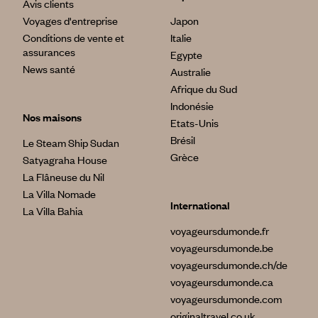
Avis clients
Voyages d'entreprise
Japon
Conditions de vente et
Italie
assurances
Egypte
News santé
Australie
Afrique du Sud
Indonésie
Nos maisons
Etats-Unis
Brésil
Le Steam Ship Sudan
Grèce
Satyagraha House
La Flâneuse du Nil
La Villa Nomade
International
La Villa Bahia
voyageursdumonde.fr
voyageursdumonde.be
voyageursdumonde.ch/de
voyageursdumonde.ca
voyageursdumonde.com
originaltravel.co.uk