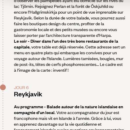
d'observer les palmipèdes ayant élu domicile sur les rives du
lac Tjörnin. Rejoignez Perlan et la forêt de Öskjuhlíd ou
encore l’Hallgrimskirkja pour un point de vue imprenable sur
Reykjavik. Selon la durée de votre balade, vous pourrez aussi
faire les boutiques design du centre, profiter de la
gastronomie locale et des petits musées ou encore vous
laisser porter par l’architecture transparente d’Harpa.
Le soir - Dîner dans l'un des très bons restaurants de la
capitale
, votre table est déjà réservée. Cette adresse sert un
menu en quatre plats qui embarque les convives pour un
voyage autour de l'Islande. Lumières tamisées, bougies, mur
de post-its, têtes de cerfs phosphorescentes... Le cadre est
à l'image de la carte : inventif !
JOUR 6
Reykjavik
Au programme - Balade autour de la nature islandaise en
compagnie d'un local
. Votre accompagnateur du jour est
francophone mais vit en Islande à l'année. Grâce à lui, vous
en apprenez davantage sur la vie quotidienne et
l'engagement islandais sur les questions environnementales.