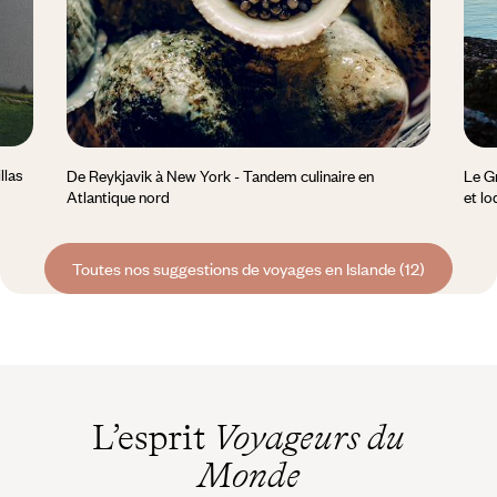
llas
De Reykjavik à New York - Tandem culinaire en
Le Gr
Atlantique nord
et l
Toutes nos suggestions de voyages en Islande (12)
L’esprit
Voyageurs du
Monde