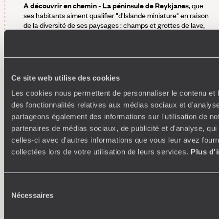
A découvrir en chemin - La péninsule de Reykjanes
, que
ses habitants aiment qualifier "d'Islande miniature" en raison
de la diversité de ses paysages : champs et grottes de lave,
grandes falaises, nombreux oiseaux, solfatares et sources
d’eau chaude naturelles. Située à la rencontre de deux
plaques continentales, la péninsule est parsemée de failles
qui témoignent de l'écartement des plaques tectoniques
nord-américaine et eurasienne. On ne manque pas de
Ce site web utilise des cookies
déambuler le long des falaises Reykjanestá, cette côte de
roches volcaniques déchiquetées que survolent de
Les cookies nous permettent de personnaliser le contenu et l
nombreux oiseaux de mer en été. Juste à l’est du phare de
des fonctionnalités relatives aux médias sociaux et d'analyse
Reykjanestá (le plus vieux d’Islande) se trouve la zone
partageons également des informations sur l'utilisation de no
d’activité géothermique de Gunnuhver, où quelques sentiers
partenaires de médias sociaux, de publicité et d'analyse, qu
aménagés et passerelles permettent d’observer des
celles-ci avec d'autres informations que vous leur avez fourni
fumerolles remontant vers la surface à plus de 100°C. Vous
trouverez d’autres témoignages de l’activité volcanique dans
collectées lors de votre utilisation de leurs services.
Plus d'
la zone de Krýsuvík-Seltún où des évents de vapeur côtoient
des mares de boue bouillonnante.
Déjà prévues - Vos entrées au Blue Lagoon
, site le plus
Sélection
emblématique de la région. L'occasion unique de prendre un
Nécessaires
du
bain au cœur d’un champ de lave, dans une harmonie de
consentement
vapeur d'eau et de bleus opalescents... Une expérience