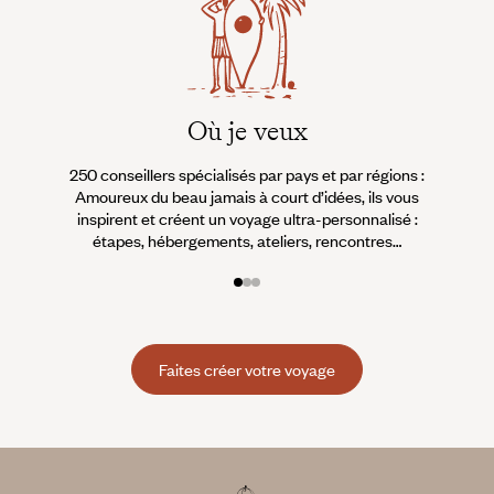
Où je veux
250 conseillers spécialisés par pays et par régions :
À 
Amoureux du beau jamais à court d’idées, ils vous
fran
inspirent et créent un voyage ultra-personnalisé :
suiven
étapes, hébergements, ateliers, rencontres…
Faites créer votre voyage