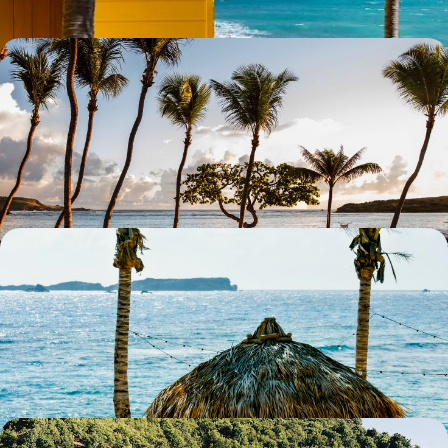
De Manhattan à Saint Barth - Skyline, lagon et
belles adresses
Arpenter frénétiquement les rues de New York avant de buller sur les
plages de Saint Barth
9 jours, de CHF 4200 à CHF 5800
Charme tropical et nature sauvage - Saint-Barth en
deux temps
Goûter au paradis tropical en deux temps et deux adresses exclusives,
sur les hauteurs de la baie des Flamands puis sur l'Anse Toiny
9 jours, de CHF 6300 à CHF 8700
L'été à Saint-Barth, la belle vie en famille - Plages de