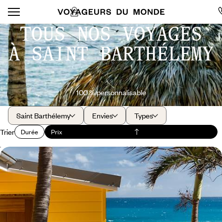
TOUS NOS VOYAGES
À SAINT BARTHÉLEMY
100 % personnalisable
Saint Barthélemy
Envies
Types
Trier
Durée
Prix
Refuge intime et tradition créole - En tête-à-tête à
Saint-Barth
Eco-resort chic et engagé en bord de plage, votre hôtel confidentiel
d'influence créole
10 jours, de CHF 3100 à CHF 4200