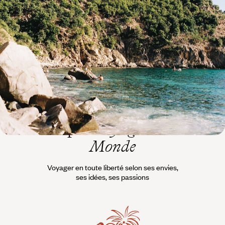
rêve, tortues et piscine privée
Pour les grandes vacances, poser vos valises entre deux magnifiques
baies du nord-est de l’île, dans un hôtel renommé et family friendly
9 jours, de CHF 6700 à CHF 8800
L’esprit
Voyageurs du
Monde
Voyager en toute liberté selon ses envies,
ses idées, ses passions