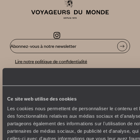
Abonnez-vous à notre newsletter
Lire notre politique de confidentialité
Nos engagements
Idées voyages
100% carbone absorbé
On part où ?
Ce site web utilise des cookies
Tourisme responsable
Voyage de noces
Les cookies nous permettent de personnaliser le contenu et l
Vacances en famille
des fonctionnalités relatives aux médias sociaux et d'analyse
Week-end en amoureux
partageons également des informations sur l'utilisation de no
Qui sommes-nous ?
Vacances d’été
partenaires de médias sociaux, de publicité et d'analyse, qu
Croisière
Où nous trouver ?
celles-ci avec d'autres informations que vous leur avez fourni