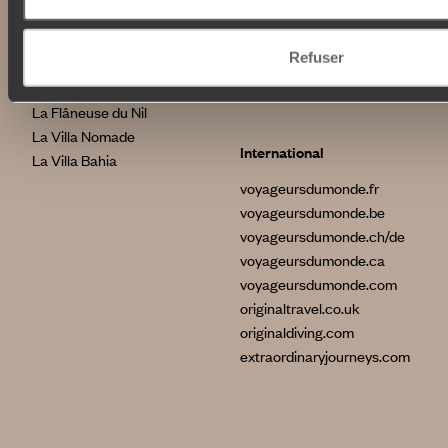
Indonésie
Nos maisons
Etats-Unis
Refuser
Brésil
Le Steam Ship Sudan
Grèce
Satyagraha House
La Flâneuse du Nil
La Villa Nomade
International
La Villa Bahia
voyageursdumonde.fr
voyageursdumonde.be
voyageursdumonde.ch/de
voyageursdumonde.ca
voyageursdumonde.com
originaltravel.co.uk
originaldiving.com
extraordinaryjourneys.com