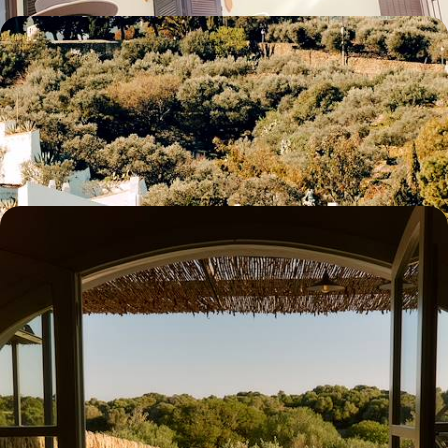
De Barcelone à la Costa Brava - La Catalogne
lumineuse et surréaliste
Après quelques jours à Barcelone, rejoindre Begur puis Cadaqués, la
Méditerranée au premier plan
8 jours, de CHF 2100 à CHF 2900
Minorque la discrète - De criques isolées en adresses
privilégiées
Une semaine pour humer un parfum plus confidentiel des Baléares, sur
une île éminemment sauvage et préservée des foules
7 jours, de CHF 2600 à CHF 3600
Toutes nos suggestions de voyages vacances d'été en
Espagne (7)