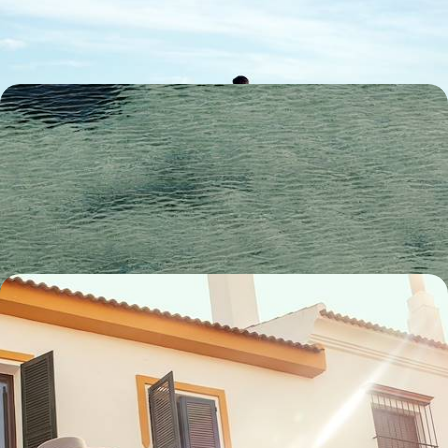
15 jours, de CHF 1700 à CHF 2200
L’Espagne méditerranéenne - Après Valence, la
Costa Blanca intimiste
Votre propre maison dans un jardin secret de la Costa Blanca, refuge
poétique et coloré
8 jours, de CHF 1800 à CHF 2600
Gran aventura familiale en Andalousie - Séville, les
plages et la belle vie sauvage
Explorer les trésors andalous avec les enfants : après le charme de
Séville, la nature sauvage et l'océan
8 jours, de CHF 2100 à CHF 2700