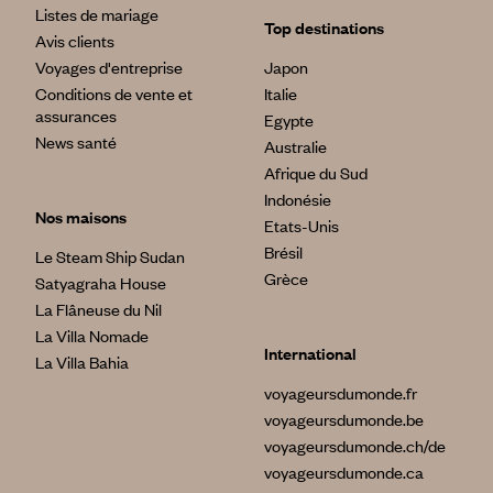
Listes de mariage
Top destinations
Avis clients
Voyages d'entreprise
Japon
Conditions de vente et
Italie
assurances
Egypte
News santé
Australie
Afrique du Sud
Indonésie
Nos maisons
Etats-Unis
Brésil
Le Steam Ship Sudan
Grèce
Satyagraha House
La Flâneuse du Nil
La Villa Nomade
International
La Villa Bahia
voyageursdumonde.fr
voyageursdumonde.be
voyageursdumonde.ch/de
voyageursdumonde.ca