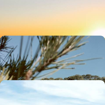
la nouvelle Île au trésor
Champs de lave, mer turquoise et plages au sable multicolore,
embarquer les kids pour des vacances sur une autre planète
8 jours, de CHF 1600 à CHF 2400
Tous ensemble à Majorque - Palma et l'arrière-pays
en adresses secrètes
Profiter de Majorque en famille et sans artifices, depuis le cœur
historique de Palma puis le calme de la campagne, la plage jamais loin
7 jours, de CHF 1600 à CHF 2400
Un été en famille - Sur les routes d’Espagne et du
Portugal
Explorer le nord de la péninsule ibérique avec les enfants, en toute
liberté et à votre rythme