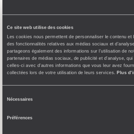
Monde
Voyager en toute liberté selon ses envies,
ses idées, ses passions
Ce site web utilise des cookies
Les cookies nous permettent de personnaliser le contenu et l
des fonctionnalités relatives aux médias sociaux et d'analyse
partageons également des informations sur l'utilisation de no
partenaires de médias sociaux, de publicité et d'analyse, qu
celles-ci avec d'autres informations que vous leur avez fourni
collectées lors de votre utilisation de leurs services.
Plus d'
Où je veux
Sélection
250 conseillers spécialisés par pays et par régions :
À 
Nécessaires
du
Amoureux du beau jamais à court d’idées, ils vous
fran
consentement
inspirent et créent un voyage ultra-personnalisé :
suiven
étapes, hébergements, ateliers, rencontres…
Préférences