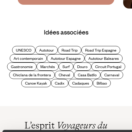
Idées associées
UNESCO
Autotour
Road Trip
Road Trip Espagne
Art contemporain
Autotour Espagne
Autotour Baleares
Gastronomie
Marchés
Surf
Douro
Circuit Portugal
Chiclana de la frontera
Cheval
Casa Batllo
Carnaval
Canoe Kayak
Cadix
Cadaques
Bilbao
L’esprit
Voyageurs du