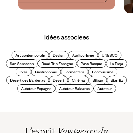
Idées associées
Art contemporain
Design
Agritourisme
UNESCO
San Sebastian
Road Trip Espagne
Pays Basque
La Rioja
Ibiza
Gastronomie
Formentera
Ecotourisme
Désert des Bardenas
Desert
Cinéma
Bilbao
Biarritz
Autotour Espagne
Autotour Baleares
Autotour
L’esprit
Voyageurs du