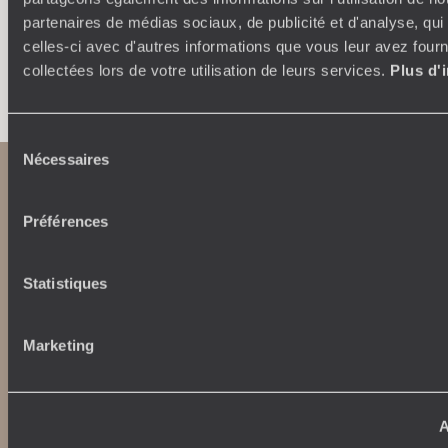
partenaires de médias sociaux, de publicité et d'analyse, qu
celles-ci avec d'autres informations que vous leur avez fourni
collectées lors de votre utilisation de leurs services.
Plus d'
Faites créer votre voyage
Sélection
Nécessaires
du
consentement
Préférences
Statistiques
Abonnez-vous à notre newsletter
Marketing
Lire notre politique de confidentialité
A