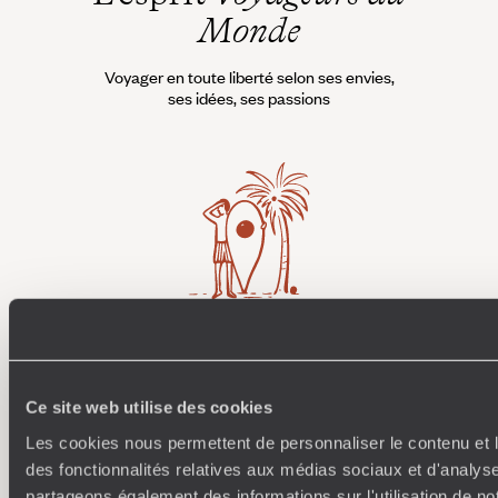
Monde
Voyager en toute liberté selon ses envies,
ses idées, ses passions
Où je veux
250 conseillers spécialisés par pays et par régions :
À 
Amoureux du beau jamais à court d’idées, ils vous
fran
Ce site web utilise des cookies
inspirent et créent un voyage ultra-personnalisé :
suiven
Les cookies nous permettent de personnaliser le contenu et l
étapes, hébergements, ateliers, rencontres…
des fonctionnalités relatives aux médias sociaux et d'analyse
partageons également des informations sur l'utilisation de no