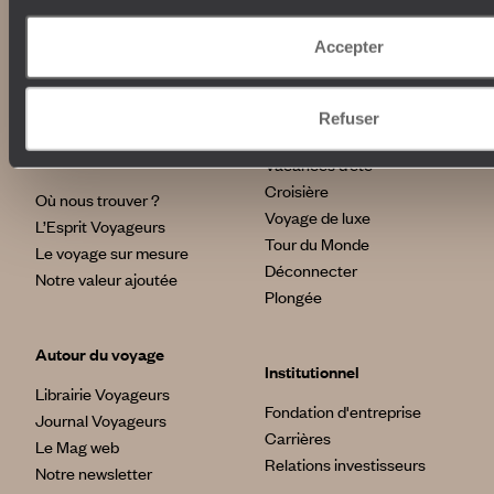
Nos engagements
Idées voyages
Accepter
100% carbone absorbé
On part où ?
Tourisme responsable
Voyage de noces
Vacances en famille
Refuser
Week-end en amoureux
Qui sommes-nous ?
Vacances d’été
Croisière
Où nous trouver ?
Voyage de luxe
L’Esprit Voyageurs
Tour du Monde
Le voyage sur mesure
Déconnecter
Notre valeur ajoutée
Plongée
Autour du voyage
Institutionnel
Librairie Voyageurs
Fondation d'entreprise
Journal Voyageurs
Carrières
Le Mag web
Relations investisseurs
Notre newsletter