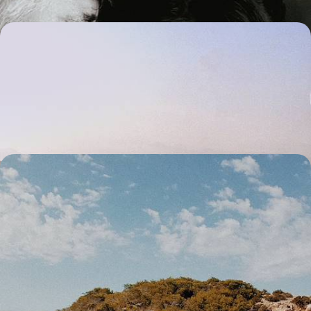
Biarritz, Bilbao, la Rioja, Bardenas - Le Pays Basque
franco-espagnol
Villages rouges et blancs, art contemporain, vignobles : de chaque côté
de la frontière, vous enivrer des richesses du Pays Basque
9 jours, de CHF 2200 à CHF 3000
Ibiza vintage et romantique - En deux temps, retour
aux sources de l'île
Côté campagne puis côté plage, toujours à l’écart de l’agitation, faire
l'expérience d'une Ibiza pour esthètes, tout en douceur
7 jours, de CHF 2300 à CHF 2900
Toutes nos suggestions de voyages hôtels trendy en Espagne