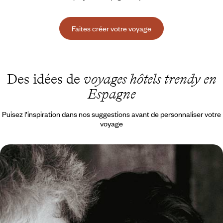
Faites créer votre voyage
Des idées de
voyages hôtels trendy en
Espagne
Puisez l’inspiration dans nos suggestions avant de personnaliser votre
voyage
Iconique scène artistique et hôtel en vue - Madrid,
l’art de créer des émotions
Quelques jours pour célébrer l'art (et l'art de vivre) madrilène sous
toutes ses formes, du Siècle d'Or à la "re-movida" : moteur, action !
4 jours, de CHF 1900 à CHF 2400