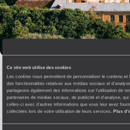
Raquettes
Pärnu
Observation Animaux
Marchés
Hebergement insolite
Europe du Nord
L’esprit
Voyageurs du
Monde
Ce site web utilise des cookies
Voyager en toute liberté selon ses envies,
Les cookies nous permettent de personnaliser le contenu et l
ses idées, ses passions
des fonctionnalités relatives aux médias sociaux et d'analyse
partageons également des informations sur l'utilisation de no
partenaires de médias sociaux, de publicité et d'analyse, qu
celles-ci avec d'autres informations que vous leur avez fourni
collectées lors de votre utilisation de leurs services.
Plus d'