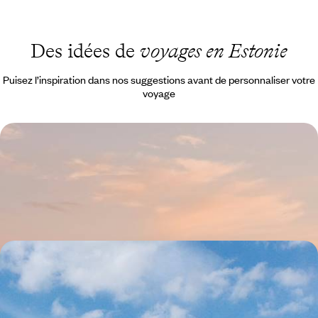
Le Mag
5 expériences à vivre
Des idées de
voyages en Estonie
absolument en Estonie
Puisez l’inspiration dans nos suggestions avant de personnaliser votre
voyage
Héritages et mues éclairées - Tallinn au pluriel
Kalamaja, Port Noblessner, Rotterman : des quartiers bohèmes et post-
industriels qui réécrivent le destin de Tallinn
4 jours, de CHF 1400 à CHF 1700
Châteaux, île verte et maison dans les arbres -
L'Estonie tous ensemble
Pédaler le long de la côte, remonter le temps à Tallinn, s'initier au
sauna, rebondir sur les tourbières