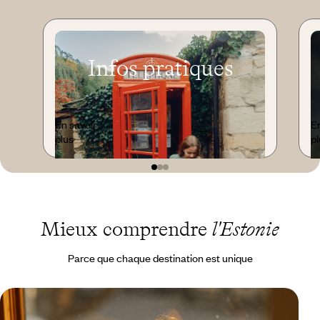
Infos pratiques
En savoir
En
plus
pl
Mieux comprendre
l'Estonie
Parce que chaque destination est unique