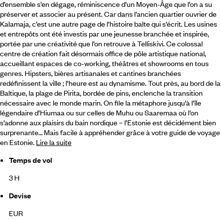
d’ensemble s’en dégage, réminiscence d’un Moyen-Âge que l’on a su
préserver et associer au présent. Car dans l’ancien quartier ouvrier de
Kalamaja,
c’est une autre page de l’histoire balte qui s’écrit. Les usines
et entrepôts ont été investis par une jeunesse branchée et inspirée,
portée par une créativité que l’on retrouve à Telliskivi. Ce colossal
centre de création fait désormais office de pôle artistique national,
accueillant espaces de co-working, théâtres et showrooms en tous
genres. Hipsters, bières artisanales et cantines branchées
redéfinissent la ville ; l’heure est au dynamisme. Tout près, au bord de la
Baltique, la plage de Pirita, bordée de pins, enclenche la transition
nécessaire avec le monde marin. On file la métaphore jusqu’à l’île
légendaire d’Hiumaa ou sur celles de Muhu ou Saaremaa où l’on
s’adonne aux plaisirs du bain nordique – l’Estonie est décidément bien
surprenante… Mais facile à appréhender grâce à votre guide de voyage
en Estonie.
Lire la suite
Temps de vol
3 H
Devise
EUR