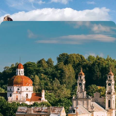
9 jours, de CHF 2000 à CHF 3000
Vilnius, Riga et Tallinn - L’âme des capitales baltes
Suivre l’Unesco dans son appréciation du patrimoine de Vilnius, Riga et
Tallinn : exceptionnel !
8 jours, de CHF 2500 à CHF 3200
Toutes nos suggestions
Pays baltes
Tallinn
Art contemporain
Chateau
UNESCO
Canoe Kayak
Baroque
Architecture contemporain
Turku
Stockholm
Scandinavie
Sauna
Saaremaa
Road Trip