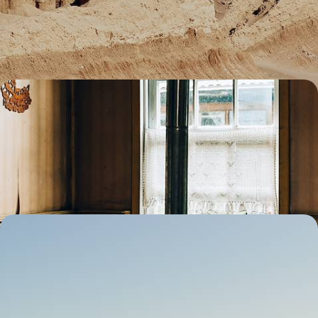
Partir à l'assaut de certains des paysages les plus grandioses du Chili –
déserts de sel, glaciers, lacs et sommets patagons
16 jours, de CHF 6000 à CHF 7300
Un été au cœur de l'hiver austral - La Patagonie rien
que pour soi
De juin à septembre, explorer la Patagonie chilienne hors saison : loin
des foules, plus près de la nature
14 jours, de CHF 6000 à CHF 7600
Road trip le long de la Carretera Austral - Le Chili
du bout du monde
Traverser les paysages grandioses de Patagonie au fil d'une route
mythique
17 jours, de CHF 6100 à CHF 8300