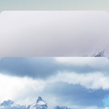
Le Chili au fil de l'eau - Chiloé, croisière dans les
fjords de Patagonie, Torres del Paine
Du nord au sud, un grand périple original pour saisir toute l'âme du
Chili – en voiture, en bateau et même à pied
17 jours, de CHF 6200 à CHF 7800
Épopée patagonne et croisière australe - L’Argentine
et le Chili du bout du monde
Un périple inoubliable – parfois l'aventure d’une vie – de Buenos Aires à
Santiago en passant par les confins de la Patagonie
15 jours, de CHF 9500 à CHF 12500
Toutes nos suggestions de voyages Patagonie Chilienne (5)