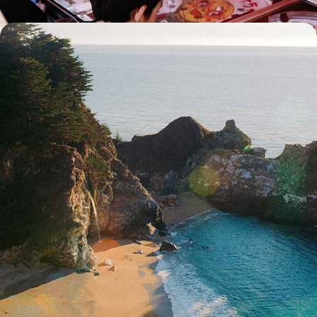
De Taïwan à Okinawa - Éloge d’un monde flottant
De Taipei à Tainan, confronter l'énergie de deux capitales taïwanaises
et s’émerveiller des contrastes de l’île-dragon
13 jours, de CHF 5000 à CHF 6500
Toutes nos suggestions de voyages vacances de la toussaint
au Japon (2)
Le Japon selon
vos envies
Parce que chaque voyageur est différent