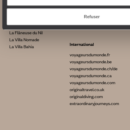
Indonésie
Nos maisons
Etats-Unis
Refuser
Brésil
Le Steam Ship Sudan
Grèce
Satyagraha House
La Flâneuse du Nil
La Villa Nomade
International
La Villa Bahia
voyageursdumonde.fr
voyageursdumonde.be
voyageursdumonde.ch/de
voyageursdumonde.ca
voyageursdumonde.com
originaltravel.co.uk
originaldiving.com
extraordinaryjourneys.com