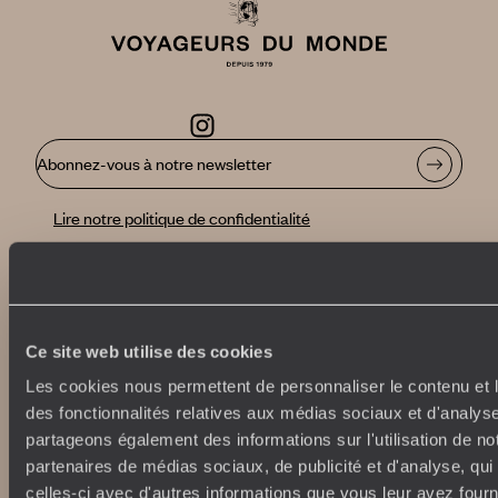
Abonnez-vous à notre newsletter
Lire notre politique de confidentialité
Nos engagements
Idées voyages
100% carbone absorbé
On part où ?
Ce site web utilise des cookies
Tourisme responsable
Voyage de noces
Les cookies nous permettent de personnaliser le contenu et l
Vacances en famille
des fonctionnalités relatives aux médias sociaux et d'analyse
Week-end en amoureux
partageons également des informations sur l'utilisation de no
Qui sommes-nous ?
Vacances d’été
partenaires de médias sociaux, de publicité et d'analyse, qu
Croisière
Où nous trouver ?
celles-ci avec d'autres informations que vous leur avez fourni