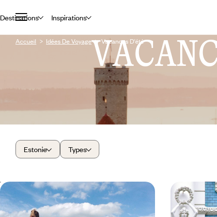
Destinations
Inspirations
VACAN
Accueil
Idées De Voyage
Vacances D'été
Estonie
Types
Châteaux, île verte et maison dans les
De Vilnius 
arbres - L'Estonie tous ensemble
travers les