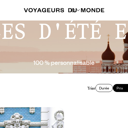
CES D'ÉTÉ E
100 % personnalisable
Trier
Durée
Prix
à Tallinn - Road-trip à
 Pays Baltes