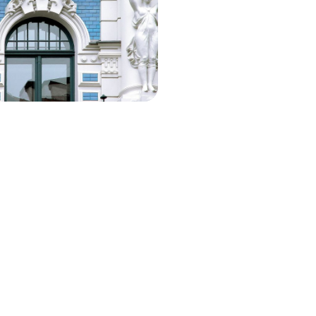
 de capitale en capitale et découvrir
ipeda, Cesis et Tartu
F 3200 à CHF 4000