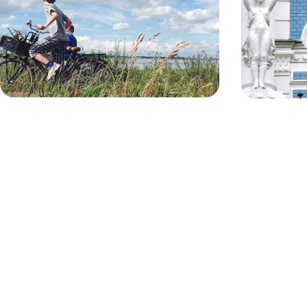
Pédaler le long de la côte, remonter le temps à
Aller en liberté
Tallinn, s'initier au sauna, rebondir sur les
au passage Kla
tourbières
9 jours, de CHF 2000 à CHF 3000
13 jours, de CH