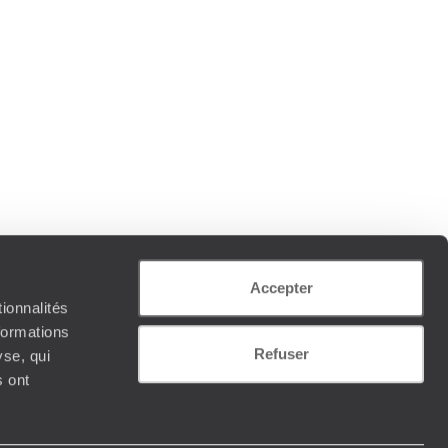
Accepter
ionnalités
formations
Refuser
yse, qui
s ont