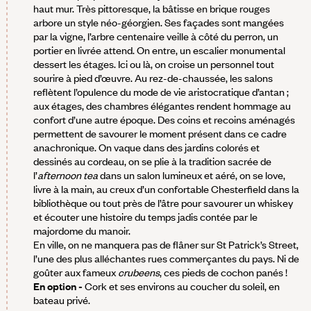
haut mur. Très pittoresque, la bâtisse en brique rouges
arbore un style néo-géorgien. Ses façades sont mangées
par la vigne, l’arbre centenaire veille à côté du perron, un
portier en livrée attend. On entre, un escalier monumental
dessert les étages. Ici ou là, on croise un personnel tout
sourire à pied d’œuvre. Au rez-de-chaussée, les salons
reflètent l’opulence du mode de vie aristocratique d’antan ;
aux étages, des chambres élégantes rendent hommage au
confort d’une autre époque. Des coins et recoins aménagés
permettent de savourer le moment présent dans ce cadre
anachronique. On vaque dans des jardins colorés et
dessinés au cordeau, on se plie à la tradition sacrée de
l’
afternoon tea
dans un salon lumineux et aéré, on se love,
livre à la main, au creux d’un confortable Chesterfield dans la
bibliothèque ou tout près de l’âtre pour savourer un whiskey
et écouter une histoire du temps jadis contée par le
majordome du manoir.
En ville, on ne manquera pas de flâner sur St Patrick’s Street,
l’une des plus alléchantes rues commerçantes du pays. Ni de
goûter aux fameux
crubeens
, ces pieds de cochon panés !
En option -
Cork et ses environs au coucher du soleil, en
bateau privé.