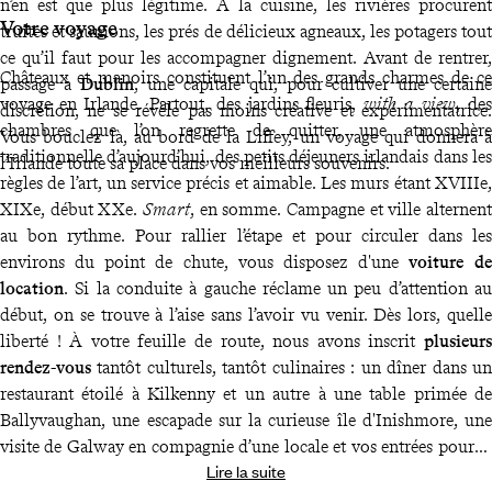
n’en est que plus légitime. À la cuisine, les rivières procurent
Votre voyage
truites et saumons, les prés de délicieux agneaux, les potagers tout
ce qu’il faut pour les accompagner dignement. Avant de rentrer,
Châteaux et manoirs constituent l’un des grands charmes de ce
passage à
Dublin
, une capitale qui, pour cultiver une certaine
voyage en Irlande. Partout, des jardins fleuris,
with a view
, des
discrétion, ne se révèle pas moins créative et expérimentatrice.
chambres que l’on regrette de quitter, une atmosphère
Vous bouclez là, au bord de la Liffey, un voyage qui donnera à
traditionnelle d’aujourd’hui, des petits déjeuners irlandais dans les
l’Irlande toute sa place dans vos meilleurs souvenirs.
règles de l’art, un service précis et aimable. Les murs étant XVIIIe,
XIXe, début XXe.
Smart
, en somme. Campagne et ville alternent
au bon rythme. Pour rallier l’étape et pour circuler dans les
environs du point de chute, vous disposez d'une
voiture de
location
. Si la conduite à gauche réclame un peu d’attention au
début, on se trouve à l’aise sans l’avoir vu venir. Dès lors, quelle
liberté ! À votre feuille de route, nous avons inscrit
plusieurs
rendez-vous
tantôt culturels, tantôt culinaires : un dîner dans un
restaurant étoilé à Kilkenny et un autre à une table primée de
Ballyvaughan, une escapade sur la curieuse île d'Inishmore, une
visite de Galway en compagnie d’une locale et vos entrées pour la
Lire la suite
bibliothèque du Trinity College de Dublin. Un beau mélange de