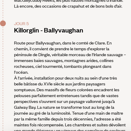
Là encore, des occasions de crapahut et de bons bols d’air.
JOUR 5
Killorglin - Ballyvaughan
Route pour Ballyvaughan, dans le comté de Clare. En
chemin, il convient de prendre le temps d'explorer la
péninsule de Dingle, véritable morceau de l'Irlande sauvage –
immenses baies sauvages, montagnes arides, collines
rocheuses, ciel tourmenté, tombants plongeant dans
l'océan.
À l'arrivée, installation pour deux nuits au sein d'une très
belle bâtisse du XVIe siècle aux jardins paysagers
somptueux. Des massifs de fleurs colorées encadrent les
pelouses parfaitement entretenues tandis que de vastes
perspectives s’ouvrent sur un paysage vallonné jusqu’à
Galway Bay. La nature se transforme tout au long de la
journée au gré de la luminosité. Tenue d’une main de maître
par la même famille depuis trois décennies, l'adresse a été
maintes fois récompensée. Les chambres et suites dévoilent
une grande élégance : on y trouve des camaïeux de couleurs