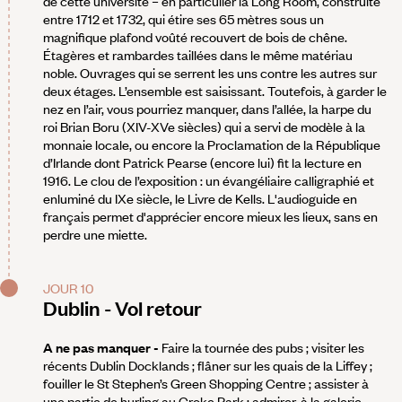
de cette université – en particulier la Long Room, construite
entre 1712 et 1732, qui étire ses 65 mètres sous un
magnifique plafond voûté recouvert de bois de chêne.
Étagères et rambardes taillées dans le même matériau
noble. Ouvrages qui se serrent les uns contre les autres sur
deux étages. L’ensemble est saisissant. Toutefois, à garder le
nez en l’air, vous pourriez manquer, dans l’allée, la harpe du
roi Brian Boru (XIV-XVe siècles) qui a servi de modèle à la
monnaie locale, ou encore la Proclamation de la République
d’Irlande dont Patrick Pearse (encore lui) fit la lecture en
1916. Le clou de l’exposition : un évangéliaire calligraphié et
enluminé du IXe siècle, le Livre de Kells. L'audioguide en
français permet d'apprécier encore mieux les lieux, sans en
perdre une miette.
JOUR 10
Dublin - Vol retour
A ne pas manquer
-
Faire la tournée des pubs ; visiter les
récents Dublin Docklands ; flâner sur les quais de la Liffey ;
fouiller le St Stephen’s Green Shopping Centre ; assister à
une partie de hurling au Croke Park ; admirer, à la galerie