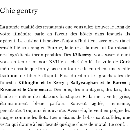
Chic gentry
La grande qualité des restaurants que vous allez trouver le long de
votre itinéraire parle en faveur des hôtels dans lesquels ils
opèrent. La cuisine irlandaise d’aujourd’hui tient avec maestria et
sensibilité son rang en Europe, la terre et la mer lui fournissant
des ingrédients incomparables. Dès
Kilkenny
, vous savez à quoi
vous en tenir : manoir XVIIIe et chef étoilé. La ville de
Cork
mérite ensuite que l’on y fasse un tour : elle entretient une vieille
tradition de liberté d’esprit. Puis direction les grands sites de
l’ouest :
Killorglin et le Kerry
;
Ballyvaughan et le Burren
;
Rosmuc et le Connemara
. Des bois, des montagnes, des lacs, des
landes – même des plateaux karstiques. Et la mer : verte, grise,
étonnamment bleue parfois. Souvent agitée, remuante,
percutante. Toujours émouvante. Avec cela, le vent empoigne les
nuages comme les flots. Les maisons de là-bas sont solides, une
vertu qui donne à leur beauté quelque chose de moral. Le confort