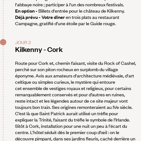
l'abbaye noire ; participer à l'un des nombreux festivals.
En option -
Billets d'entrée pour le château de Kilkenny.
Déjà prévu - Votre dîner
en trois plats au restaurant
Campagne, gratifié d’une étoile par le Guide rouge.
JOUR 2
Kilkenny - Cork
Route pour Cork et, chemin faisant, visite du Rock of Cashel,
perché sur son piton rocheux en surplomb du village
éponyme. Avis aux amateurs d'architecture médiévale, d'art
celtique ou simples curieux, le mystère qui entoure
cet ensemble de vestiges royaux et religieux, pour certains
remarquablement conservés et pour d’autres en ruines,
reste intact et les légendes autour de ce site majeur vont
toujours bon train. Ses origines remonteraient au IVe siècle.
C’est là que Saint Patrick aurait utilisé un trèfle pour
expliquer la Trinité, faisant du trèfle le symbole de l’Irlande.
Sitôt à Cork, installation pour une nuit un peu à l'écart du
centre. L’hôtel séduit dès le premier coup d’œil : on le
découvre pimpant, dans ses jardins fleuris, caché derrière un