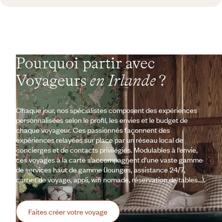
Pourquoi partir avec
Voyageurs
en Irlande
?
Chaque jour, nos spécialistes composent des expériences
personnalisées selon le profil, les envies et le budget de
chaque voyageur. Ces passionnés façonnent des
expériences relayées sur place par un réseau local de
concierges et de contacts privilégiés. Modulables à l’envie,
ces voyages à la carte s’accompagnent d’une vaste gamme
de services haut de gamme (lounges, assistance 24/7,
carnet de voyage, appli, wifi nomade, réservation de tables…).
Faites créer votre voyage