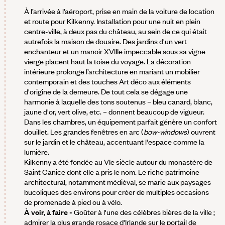
À l’arrivée à l’aéroport, prise en main de la voiture de location
et route pour Kilkenny. Installation pour une nuit en plein
centre-ville, à deux pas du château, au sein de ce qui était
autrefois la maison de douaire. Des jardins d'un vert
enchanteur et un manoir XVIIIe impeccable sous sa vigne
vierge placent haut la toise du voyage. La décoration
intérieure prolonge l’architecture en mariant un mobilier
contemporain et des touches Art déco aux éléments
d'origine de la demeure. De tout cela se dégage une
harmonie à laquelle des tons soutenus – bleu canard, blanc,
jaune d'or, vert olive, etc. – donnent beaucoup de vigueur.
Dans les chambres, un équipement parfait génère un confort
douillet. Les grandes fenêtres en arc (
bow-windows
) ouvrent
sur le jardin et le château, accentuant l'espace comme la
lumière.
Kilkenny a été fondée au VIe siècle autour du monastère de
Saint Canice dont elle a pris le nom. Le riche patrimoine
architectural, notamment médiéval, se marie aux paysages
bucoliques des environs pour créer de multiples occasions
de promenade à pied ou à vélo.
À voir, à faire -
Goûter à l'une des célèbres bières de la ville ;
admirer la plus grande rosace d'Irlande sur le portail de