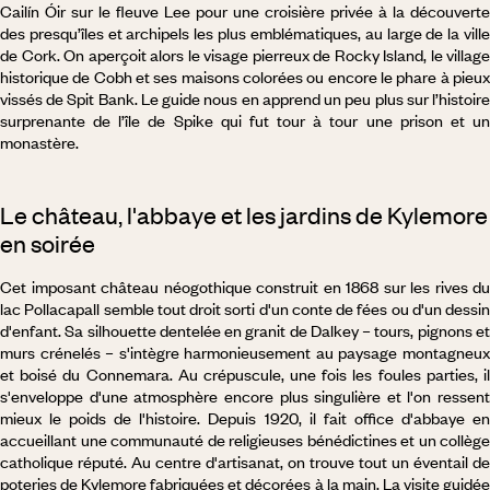
Cailín Óir sur le fleuve Lee pour une croisière privée à la découverte
des presqu’îles et archipels les plus emblématiques, au large de la ville
de Cork. On aperçoit alors le visage pierreux de Rocky Island, le village
historique de Cobh et ses maisons colorées ou encore le phare à pieux
vissés de Spit Bank. Le guide nous en apprend un peu plus sur l’histoire
surprenante de l’île de Spike qui fut tour à tour une prison et un
monastère.
Le château, l'abbaye et les jardins de Kylemore
en soirée
Cet imposant château néogothique construit en 1868 sur les rives du
lac Pollacapall semble tout droit sorti d'un conte de fées ou d'un dessin
d'enfant. Sa silhouette dentelée en granit de Dalkey – tours, pignons et
murs crénelés – s'intègre harmonieusement au paysage montagneux
et boisé du Connemara. Au crépuscule, une fois les foules parties, il
s'enveloppe d'une atmosphère encore plus singulière et l'on ressent
mieux le poids de l'histoire. Depuis 1920, il fait office d'abbaye en
accueillant une communauté de religieuses bénédictines et un collège
catholique réputé. Au centre d'artisanat, on trouve tout un éventail de
poteries de Kylemore fabriquées et décorées à la main. La visite guidée