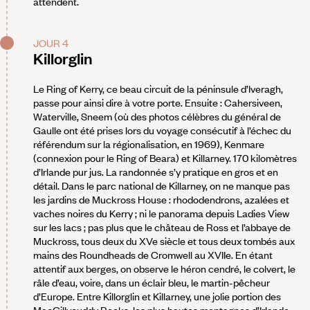
attendent.
JOUR 4
Killorglin
Le Ring of Kerry, ce beau circuit de la péninsule d’Iveragh,
passe pour ainsi dire à votre porte. Ensuite : Cahersiveen,
Waterville, Sneem (où des photos célèbres du général de
Gaulle ont été prises lors du voyage consécutif à l’échec du
référendum sur la régionalisation, en 1969), Kenmare
(connexion pour le Ring of Beara) et Killarney. 170 kilomètres
d’Irlande pur jus. La randonnée s’y pratique en gros et en
détail. Dans le parc national de Killarney, on ne manque pas
les jardins de Muckross House : rhododendrons, azalées et
vaches noires du Kerry ; ni le panorama depuis Ladies View
sur les lacs ; pas plus que le château de Ross et l’abbaye de
Muckross, tous deux du XVe siècle et tous deux tombés aux
mains des Roundheads de Cromwell au XVIIe. En étant
attentif aux berges, on observe le héron cendré, le colvert, le
râle d’eau, voire, dans un éclair bleu, le martin-pêcheur
d’Europe. Entre Killorglin et Killarney, une jolie portion des
MacGillycuddy Reeks, les plus hautes montagnes d’Irlande.