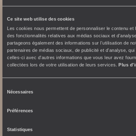
Vacances en famille
Week-end en amoureux
Qui sommes-nous ?
Vacances d’été
Ce site web utilise des cookies
Croisière
Où nous trouver ?
Les cookies nous permettent de personnaliser le contenu et l
Voyage de luxe
L’Esprit Voyageurs
des fonctionnalités relatives aux médias sociaux et d'analyse
Tour du Monde
Le voyage sur mesure
partageons également des informations sur l'utilisation de no
Déconnecter
Notre valeur ajoutée
partenaires de médias sociaux, de publicité et d'analyse, qu
Plongée
celles-ci avec d'autres informations que vous leur avez fourni
collectées lors de votre utilisation de leurs services.
Plus d'
Autour du voyage
Institutionnel
Librairie Voyageurs
Fondation d'entreprise
Sélection
Journal Voyageurs
Carrières
Nécessaires
du
Le Mag web
Relations investisseurs
consentement
Notre newsletter
Application Mobile
Préférences
Listes de mariage
Top destinations
Avis clients
Statistiques
Voyages d'entreprise
Japon