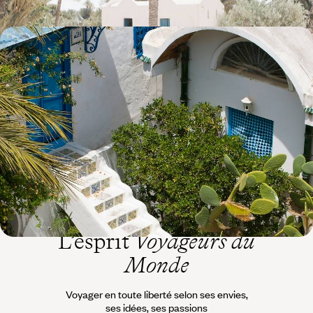
Patrimoine et demeures de charme - Lumière sur
l'histoire tunisienne
Associer partout le charme de l’étape et la valeur patrimoniale
inestimable des monuments et des sites, en compagnie de guides
éclairés
8 jours, de CHF 2500 à CHF 3400
L’esprit
Voyageurs du
Monde
Voyager en toute liberté selon ses envies,
ses idées, ses passions