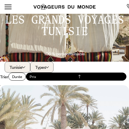
LES GRANDS VOYAGES
TUNISIE
100 % personnalisable
Tunisie
Types
Trier
Durée
Prix
Le sud de la Tunisie - De la douceur de Djerba aux
oasis du désert
Sillonner par la route le sud de la Tunisie, des eaux claires de
Djerba aux dunes de Douz, en passant par l'oasis de Tozeur
8 jours, de CHF 1800 à CHF 2500