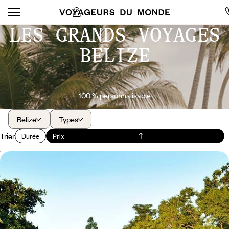
LES GRANDS VOYAGES
BELIZE
100 % personnalisable
Belize
Types
Trier
Durée
Prix
Du Yucatán au Belize - Héritage maya et lifestyle
caribéen
Vivre le meilleur du Mexique caribéen et du Belize : grands sites
précolombiens et délicieuse retraite insulaire
15 jours, de CHF 4500 à CHF 6600