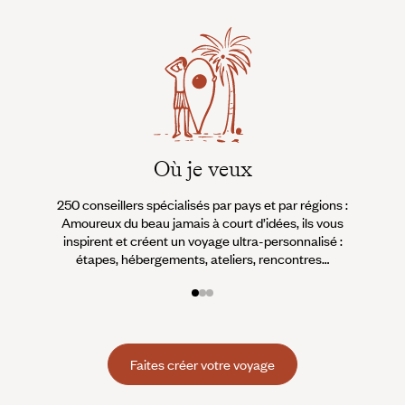
Où je veux
250 conseillers spécialisés par pays et par régions :
À 
Amoureux du beau jamais à court d’idées, ils vous
fran
inspirent et créent un voyage ultra-personnalisé :
suiven
étapes, hébergements, ateliers, rencontres…
Faites créer votre voyage