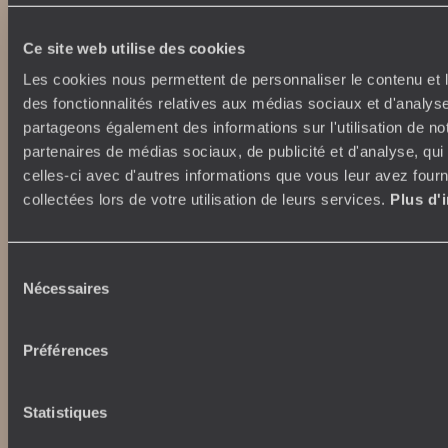
Week-end en amoureux
Qui sommes-nous ?
Vacances d’été
Ce site web utilise des cookies
Croisière
Où nous trouver ?
Voyage de luxe
Les cookies nous permettent de personnaliser le contenu et l
L’Esprit Voyageurs
Tour du Monde
des fonctionnalités relatives aux médias sociaux et d'analyse
Le voyage sur mesure
Déconnecter
partageons également des informations sur l'utilisation de no
Notre valeur ajoutée
Plongée
partenaires de médias sociaux, de publicité et d'analyse, qu
celles-ci avec d'autres informations que vous leur avez fourni
collectées lors de votre utilisation de leurs services.
Plus d'
Autour du voyage
Institutionnel
Librairie Voyageurs
Fondation d'entreprise
Journal Voyageurs
Sélection
Carrières
Le Mag web
Nécessaires
du
Relations investisseurs
Notre newsletter
consentement
Application Mobile
Préférences
Listes de mariage
Top destinations
Avis clients
Voyages d'entreprise
Japon
Statistiques
Conditions de vente et
Italie