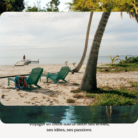
Guatemala et Belize - Grands sites mayas et récifs
caribéens
Un voyage, deux pays, une diversité d'atmosphères : Altiplano et jungle
au Guatemala, sable blanc au Belize
16 jours, de CHF 4900 à CHF 6100
L’esprit
Voyageurs du
Monde
Voyager en toute liberté selon ses envies,
ses idées, ses passions