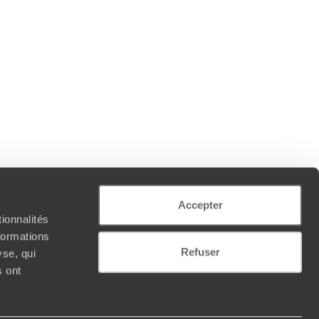
Accepter
ionnalités
formations
Refuser
yse, qui
s ont