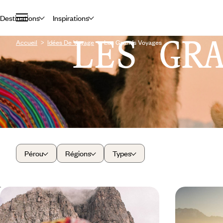
Destinations
Inspirations
LES GR
Accueil
Idées De Voyage
Les Grands Voyages
Pérou
Régions
Types
Lima, Cuzco et le Machu Picchu -
Lima, Areq
Dialogues avec le Pérou
Machu Picc