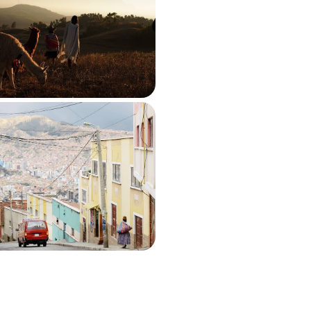
ment intact
uzco immémoriale, prodigieux Valle
on du Colca, des cités et sites à
otionnel
F 4500 à CHF 5900
vie, Chili - Une épopée
des Andes, où se rencontrent
as, déserts d’altitude, flamants et
 7500 à CHF 11100