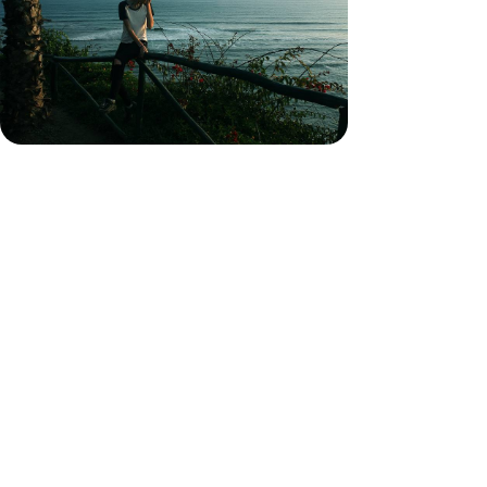
Des vallées incas au mythe Galápagos en passant
par l’Amazonie péruvienne, un grand voyage riche
de rencontres et d'émotions
19 jours, de CHF 7500 à CHF 9000