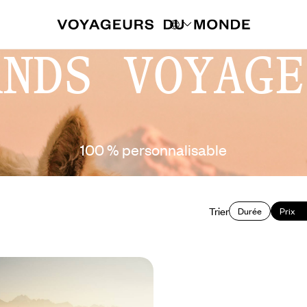
ANDS VOYAGE
100 % personnalisable
Trier
Durée
Prix
uipa, Colca, Cuzco,
hu - Au Pérou, un