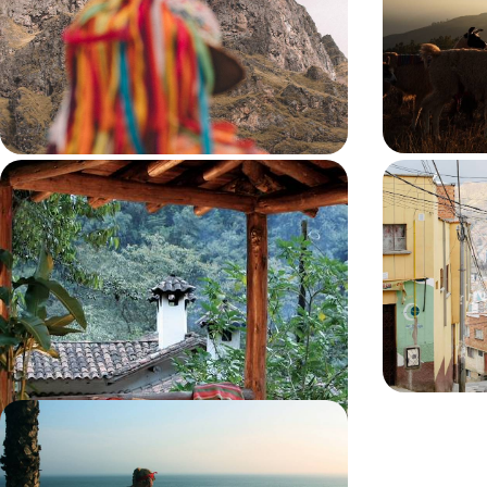
émerveille
Aborder les incontournables du Pérou de manière
Lima foodie, C
privilégiée, de Lima aux plus beaux témoignages
Sagrado et cany
incas
fort impact ém
10 jours, de CHF 4200 à CHF 5500
12 jours, de CH
De Lima au lac Titicaca - Belles
Pérou, Boli
adresses du Pérou
andine
Être ému par les trésors andins, séjourner partout
Un grand tour 
dans les plus belles adresses, architecture
hauts-lieux inc
coloniale ou épure contemporaine
madones
11 jours, de CHF 6200 à CHF 9000
20 jours, de CHF
Du Pérou aux Galápagos - Les
Andes, l'Amazonie et les îles
enchantées