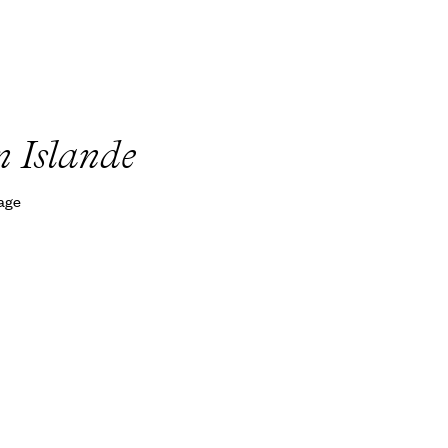
n Islande
yage