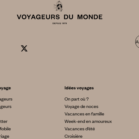
A
oyage
Idées voyages
yageurs
On part où ?
ageurs
Voyage de noces
Vacances en famille
tter
Week-end en amoureux
Mobile
Vacances d’été
riage
Croisière