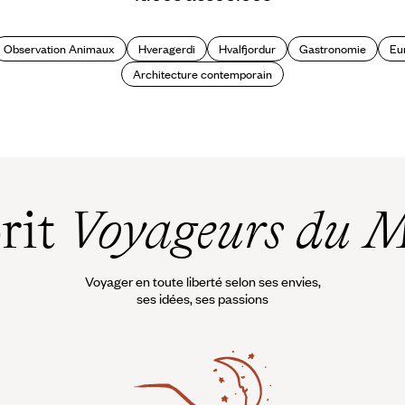
Observation Animaux
Hveragerdi
Hvalfjordur
Gastronomie
Eu
Architecture contemporain
prit
Voyageurs du 
Voyager en toute liberté selon ses envies,
ses idées, ses passions