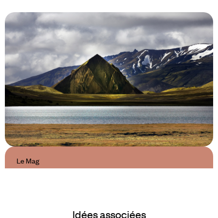
Le Mag
Les incontournables du Cercle
d’Or
Idées associées