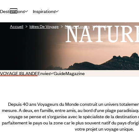
Destinations
Inspirations
NATUR
Accueil
Idées De Voyage
Nature Lovers
Islande
VOYAGE ISLANDE
Envies
Guide
Magazine
Depuis 40 ans Voyageurs du Monde construit un univers totalement
mesure. A deux, en famille, entre amis, au bord d’une plage paradisiaqu
voyage se pense et s’organise avec le spécialiste de la destination
parfaitement le pays ou la zone car le plus souvent natif du pays d’orig
votre projet un voyage unique.