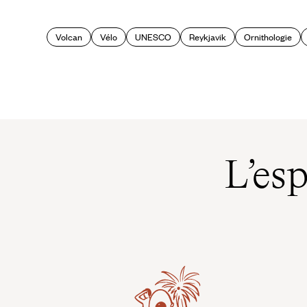
Volcan
Vélo
UNESCO
Reykjavik
Ornithologie
L’es