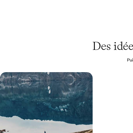
Des idé
Pui
Géothermie, initiatives green,
nature en majesté - L’Islande
engagée
Découvrir une Islande à la nature brute et
généreuse, engagée en faveur de son
environnement
8 jours, de CHF 3500 à CHF 5100