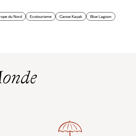
rope du Nord
Ecotourisme
Canoe Kayak
Blue Lagoon
Monde