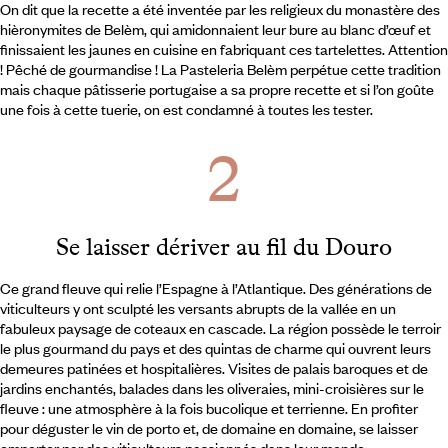
On dit que la recette a été inventée par les religieux du monastère des
hièronymites de Belèm, qui amidonnaient leur bure au blanc d’œuf et
finissaient les jaunes en cuisine en fabriquant ces tartelettes. Attention
! Pêché de gourmandise ! La Pasteleria Belèm perpétue cette tradition
mais chaque pâtisserie portugaise a sa propre recette et si l’on goûte
une fois à cette tuerie, on est condamné à toutes les tester.
Se laisser dériver au fil du Douro
Ce grand fleuve qui relie l’Espagne à l’Atlantique. Des générations de
viticulteurs y ont sculpté les versants abrupts de la vallée en un
fabuleux paysage de coteaux en cascade. La région possède le terroir
le plus gourmand du pays et des quintas de charme qui ouvrent leurs
demeures patinées et hospitalières. Visites de palais baroques et de
jardins enchantés, balades dans les oliveraies, mini-croisières sur le
fleuve : une atmosphère à la fois bucolique et terrienne. En profiter
pour déguster le vin de porto et, de domaine en domaine, se laisser
emporter par des viticulteurs passionnés dans leur monde