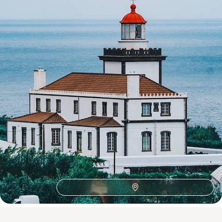
Toutes nos suggestions de voyages au Portugal (22)
Où voyager au Portugal ?
Gastronomie
UNESCO
Marchés
Baleine
Observation Animaux
Autotour
4x4
Autotour Portugal
Dauphin
Road Trip Portugal
Azulejos
Circuit Portugal
Road Trip
Chateau
Agritourisme
Autotour Madère
Douro
Evora
Faro
funchal