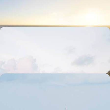
Fuir les foules estivales et profiter quelques jours durant du charme
alangui de Lisbonne puis du bon air de bord de mer
6 jours, de CHF 1900 à CHF 2700
Slow tourism en Algarve - Douceur
méditerranéenne au bord de l'Atlantique
À un jet de pierre de l'océan, sillonner une campagne lumineuse
ponctuée d'oliviers et d'adorables villages immaculés
9 jours, de CHF 2100 à CHF 2900
Les Açores en refuges cosy - Hors saison, à la
rencontre des éléments
De l’automne à l’hiver, expérimenter un archipel privatisé et assister au
spectacle d'une nature brute
9 jours, de CHF 2300 à CHF 3200