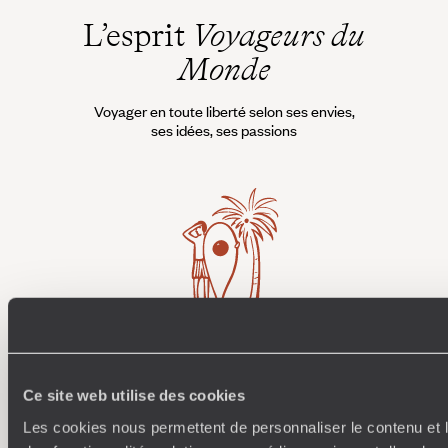
L’esprit
Voyageurs du
Monde
Voyager en toute liberté selon ses envies,
ses idées, ses passions
Où je veux
250 conseillers spécialisés par pays et par régions :
À 
Ce site web utilise des cookies
Amoureux du beau jamais à court d’idées, ils vous
fran
inspirent et créent un voyage ultra-personnalisé :
suiven
Les cookies nous permettent de personnaliser le contenu et l
étapes, hébergements, ateliers, rencontres…