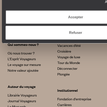
A
Nos engagements
Idées voyages
Accepter
100% carbone absorbé
On part où ?
Tourisme responsable
Voyage de noces
Refuser
Vacances en famille
Week-end en amoureux
Qui sommes-nous ?
Vacances d’été
Croisière
Où nous trouver ?
Voyage de luxe
L’Esprit Voyageurs
Tour du Monde
Le voyage sur mesure
Déconnecter
Notre valeur ajoutée
Plongée
Autour du voyage
Institutionnel
Librairie Voyageurs
Fondation d'entreprise
Journal Voyageurs
Carrières
Le Mag web